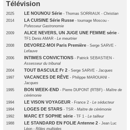
Télévision
LE NOUNOU Série
2025
- Thomas SORRIAUX -
Christian
LA CUISINE Série Russe
2014
- tournage Moscou -
Pofesseur Gastronomie
ALICE NEVERS, UN JUGE UNE FEMME série
2009
-
TF1 Denis AMAR -
Le meurtrier
DEVOREZ-MOI Paris Première
2008
- Serge SARVE -
Lefauve
INTIMES CONVICTIONS
2006
- Patrick SEBASTIEN -
Assesseur du tribunal
TOUT BASCULE Fr 2
2004
- Serge SARVE -
Jacques
VACANCES DE RÊVE
1997
- Philippe MAROUANI -
Jacques
BON WEEK-END
1995
- Pierre DUPONT (RTBF) -
Maître de
cérémonie
LE VISON VOYAGEUR
1994
- France 2 -
Le séducteur
LOGES DE STARS
1994
- TSR -
Maïtre de cérémonie
MARC ET SOPHIE série
1992
- TF 1 -
Le tailleur
LE STANDARD EN FOLIE Antenne 2
1988
- Jean Luc
Léon -
Rôles multiples