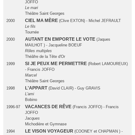
JOFFO
Le mari
Théâtre Saint Georges
CIEL MA MÈRE
2000
(Clive EXTON) - Michel JEFRAULT
Le fils
Tournée
AUTANT EN EMPORTE LE VOTE
2000
(Jaques
MAILHOT ) - Jacqueline BOEUF
Rôles multiples
Théâfre de la Tête d'Or
SI JE PEUX ME PERMETTRE
1999
(Robert LAMOUREUX)
- Francis JOFFO
Marcel
Théâtre Saint Georges
L'APPART
1998
(David CLAIR) - Guy GRAVIS
L'ami
Bobino
VACANCES DE RÊVE
1996-97
(Francis JOFFO) - Francis
JOFFO
Jacques
Michodière et Gymnase
LE VISON VOYAGEUR
1994
(COONEY et CHAPMAN ) -