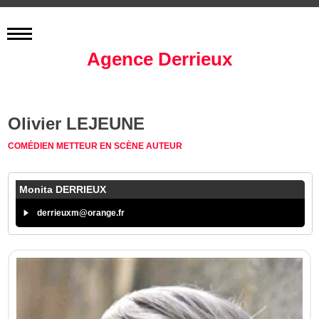
Agence Derrieux
Olivier LEJEUNE
COMÉDIEN
METTEUR EN SCÈNE
AUTEUR
Monita DERRIEUX
derrieuxm@orange.fr