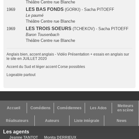
Théâtre Centre rue Blanche
LES BAS FONDS
1969
(GORKI) - Sacha PITOEFF
Le paumé
Théâtre Centre rue Blanche
LES TROIS SOEURS
1969
(TCHEKOV) - Sacha PITOEFF
Baron Tousenbach
Théâtre Centre rue Blanche
Anglais bien, accent anglais - Vidéo Présentation + essais en anglais sur
le site en JUILLET 2020
Accent du Sud et léger accent Corse possibles
Logeable partout
Metteurs
Accueil
Comédiens
Comédiennes
Les Ados
en scène
Réalisateurs
Auteurs
Liste intégrale
News
Les agents
Jeanne TANTOT
Monita DERRIEUX