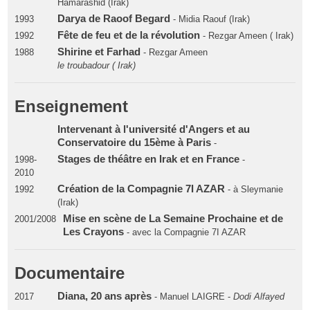
Hamarashid (Irak)
Darya de Raoof Begard
1993
- Midia Raouf (Irak)
Fête de feu et de la révolution
1992
- Rezgar Ameen ( Irak)
Shirine et Farhad
1988
- Rezgar Ameen
le troubadour ( Irak)
Enseignement
Intervenant à l'université d'Angers et au
Conservatoire du 15ème à Paris
-
Stages de théâtre en Irak et en France
1998-
-
2010
Création de la Compagnie 7I AZAR
1992
- à Sleymanie
(Irak)
Mise en scène de La Semaine Prochaine et de
2001/2008
Les Crayons
- avec la Compagnie 7I AZAR
Documentaire
Diana, 20 ans après
2017
- Manuel LAIGRE -
Dodi Alfayed