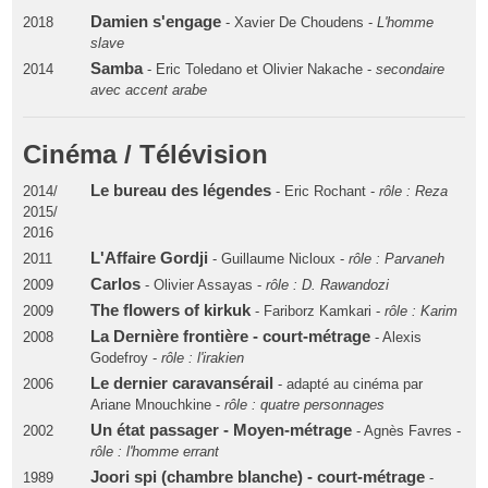
Damien s'engage
2018
- Xavier De Choudens -
L'homme
slave
Samba
2014
- Eric Toledano et Olivier Nakache -
secondaire
avec accent arabe
Cinéma / Télévision
Le bureau des légendes
2014/
- Eric Rochant -
rôle : Reza
2015/
2016
L'Affaire Gordji
2011
- Guillaume Nicloux -
rôle : Parvaneh
Carlos
2009
- Olivier Assayas -
rôle : D. Rawandozi
The flowers of kirkuk
2009
- Fariborz Kamkari -
rôle : Karim
La Dernière frontière - court-métrage
2008
- Alexis
Godefroy -
rôle : l'irakien
Le dernier caravansérail
2006
- adapté au cinéma par
Ariane Mnouchkine -
rôle : quatre personnages
Un état passager - Moyen-métrage
2002
- Agnès Favres -
rôle : l'homme errant
Joori spi (chambre blanche) - court-métrage
1989
-