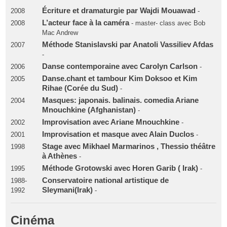
Écriture et dramaturgie par Wajdi Mouawad
2008
-
L’acteur face à la caméra
2008
- master- class avec Bob
Mac Andrew
Méthode Stanislavski par Anatoli Vassiliev Afdas
2007
-
Danse contemporaine avec Carolyn Carlson
2006
-
Danse.chant et tambour Kim Doksoo et Kim
2005
Rihae (Corée du Sud)
-
Masques: japonais. balinais. comedia Ariane
2004
Mnouchkine (Afghanistan)
-
Improvisation avec Ariane Mnouchkine
2002
-
Improvisation et masque avec Alain Duclos
2001
-
Stage avec Mikhael Marmarinos , Thessio théâtre
1998
à Athènes
-
Méthode Grotowski avec Horen Garib ( Irak)
1995
-
Conservatoire national artistique de
1988-
Sleymani(Irak)
1992
-
Cinéma