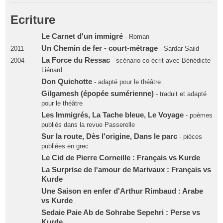
Ecriture
Le Carnet d'un immigré
- Roman
Un Chemin de fer - court-métrage
2011
- Sardar Saiid
La Force du Ressac
2004
- scénario co-écrit avec Bénédicte
Liénard
Don Quichotte
- adapté pour le théâtre
Gilgamesh (épopée sumérienne)
- traduit et adapté
pour le théâtre
Les Immigrés, La Tache bleue, Le Voyage
- poèmes
publiés dans la revue Passerelle
Sur la route, Dès l'origine, Dans le parc
- pièces
publiées en grec
Le Cid de Pierre Corneille : Français vs Kurde
La Surprise de l'amour de Marivaux : Français vs
Kurde
Une Saison en enfer d'Arthur Rimbaud : Arabe
vs Kurde
Sedaie Paie Ab de Sohrabe Sepehri : Perse vs
Kurde