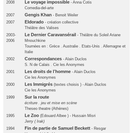
Le voyage impossible
2008
- Anna Cotis
Comedia-del-arte
Gengis Khan
2007
- Benoit Weiler
Eldorado
2007
- création collective
Théâtre des Valises
Le Dernier Caravansérail
2003-
- Théâtre du Soleil Ariane
2006
Mnouchkine
Tournées en : Grèce . Australie . Etats-Unis . Allemagne et
Italie
Correspondances
2002
- Alain Duclos
S. N de Calais . Cie les Anonymes
Les droits de l’homme
2001
- Alain Duclos
Cie les Anonymes
Les Immigrés
2000
(textes choisis ) - Alain Duclos
Cie les Anonymes
Sur la route
1999
écriture . jeu et mise en scène
Theseo theatre (Athènes)
Le Zoo
1995
(Edouard Albee ) - Hussain Misri
Jerry ( Irak)
Fin de partie de Samuel Beckett
1994
- Resgar