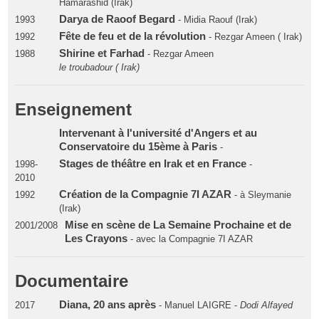
Hamarashid (Irak)
Darya de Raoof Begard
1993
- Midia Raouf (Irak)
Fête de feu et de la révolution
1992
- Rezgar Ameen ( Irak)
Shirine et Farhad
1988
- Rezgar Ameen
le troubadour ( Irak)
Enseignement
Intervenant à l'université d'Angers et au
Conservatoire du 15ème à Paris
-
Stages de théâtre en Irak et en France
1998-
-
2010
Création de la Compagnie 7I AZAR
1992
- à Sleymanie
(Irak)
Mise en scène de La Semaine Prochaine et de
2001/2008
Les Crayons
- avec la Compagnie 7I AZAR
Documentaire
Diana, 20 ans après
2017
- Manuel LAIGRE -
Dodi Alfayed