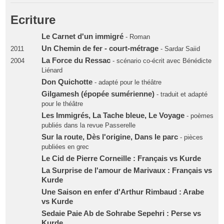
Ecriture
Le Carnet d'un immigré
- Roman
Un Chemin de fer - court-métrage
2011
- Sardar Saiid
La Force du Ressac
2004
- scénario co-écrit avec Bénédicte
Liénard
Don Quichotte
- adapté pour le théâtre
Gilgamesh (épopée sumérienne)
- traduit et adapté
pour le théâtre
Les Immigrés, La Tache bleue, Le Voyage
- poèmes
publiés dans la revue Passerelle
Sur la route, Dès l'origine, Dans le parc
- pièces
publiées en grec
Le Cid de Pierre Corneille : Français vs Kurde
La Surprise de l'amour de Marivaux : Français vs
Kurde
Une Saison en enfer d'Arthur Rimbaud : Arabe
vs Kurde
Sedaie Paie Ab de Sohrabe Sepehri : Perse vs
Kurde