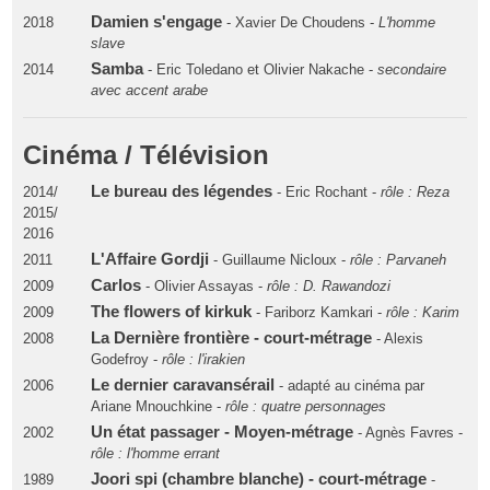
Damien s'engage
2018
- Xavier De Choudens -
L'homme
slave
Samba
2014
- Eric Toledano et Olivier Nakache -
secondaire
avec accent arabe
Cinéma / Télévision
Le bureau des légendes
2014/
- Eric Rochant -
rôle : Reza
2015/
2016
L'Affaire Gordji
2011
- Guillaume Nicloux -
rôle : Parvaneh
Carlos
2009
- Olivier Assayas -
rôle : D. Rawandozi
The flowers of kirkuk
2009
- Fariborz Kamkari -
rôle : Karim
La Dernière frontière - court-métrage
2008
- Alexis
Godefroy -
rôle : l'irakien
Le dernier caravansérail
2006
- adapté au cinéma par
Ariane Mnouchkine -
rôle : quatre personnages
Un état passager - Moyen-métrage
2002
- Agnès Favres -
rôle : l'homme errant
Joori spi (chambre blanche) - court-métrage
1989
-