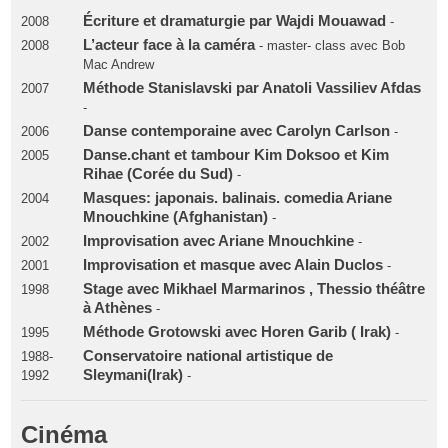
Écriture et dramaturgie par Wajdi Mouawad
2008
-
L’acteur face à la caméra
2008
- master- class avec Bob
Mac Andrew
Méthode Stanislavski par Anatoli Vassiliev Afdas
2007
-
Danse contemporaine avec Carolyn Carlson
2006
-
Danse.chant et tambour Kim Doksoo et Kim
2005
Rihae (Corée du Sud)
-
Masques: japonais. balinais. comedia Ariane
2004
Mnouchkine (Afghanistan)
-
Improvisation avec Ariane Mnouchkine
2002
-
Improvisation et masque avec Alain Duclos
2001
-
Stage avec Mikhael Marmarinos , Thessio théâtre
1998
à Athènes
-
Méthode Grotowski avec Horen Garib ( Irak)
1995
-
Conservatoire national artistique de
1988-
Sleymani(Irak)
1992
-
Cinéma