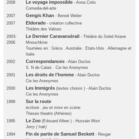
Le voyage impossible
2008
- Anna Cotis
Comedia-del-arte
Gengis Khan
2007
- Benoit Weiler
Eldorado
2007
- création collective
Théâtre des Valises
Le Dernier Caravansérail
2003-
- Théâtre du Soleil Ariane
2006
Mnouchkine
Tournées en : Grèce . Australie . Etats-Unis . Allemagne et
Italie
Correspondances
2002
- Alain Duclos
S. N de Calais . Cie les Anonymes
Les droits de l’homme
2001
- Alain Duclos
Cie les Anonymes
Les Immigrés
2000
(textes choisis ) - Alain Duclos
Cie les Anonymes
Sur la route
1999
écriture . jeu et mise en scène
Theseo theatre (Athènes)
Le Zoo
1995
(Edouard Albee ) - Hussain Misri
Jerry ( Irak)
Fin de partie de Samuel Beckett
1994
- Resgar