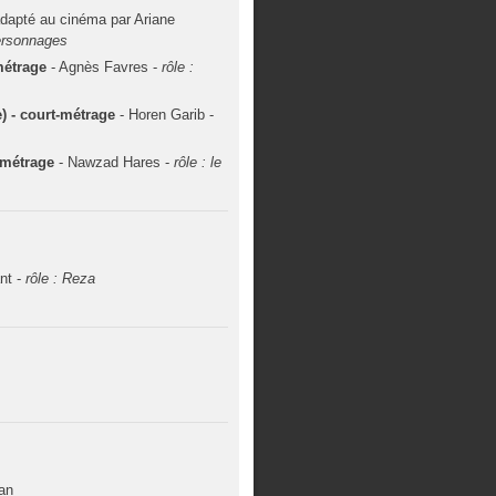
adapté au cinéma par Ariane
personnages
métrage
- Agnès Favres -
rôle :
) - court-métrage
- Horen Garib -
t-métrage
- Nawzad Hares -
rôle : le
nt -
rôle : Reza
ian