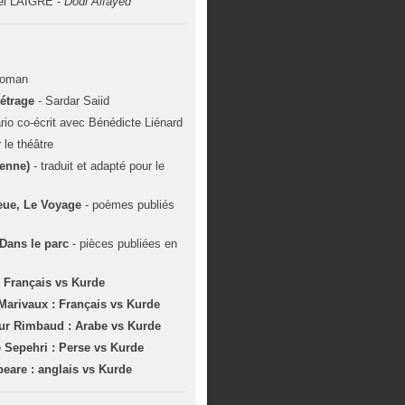
el LAIGRE -
Dodi Alfayed
Roman
étrage
- Sardar Saiid
rio co-écrit avec Bénédicte Liénard
 le théâtre
enne)
- traduit et adapté pour le
eue, Le Voyage
- poèmes publiés
 Dans le parc
- pièces publiées en
: Français vs Kurde
Marivaux : Français vs Kurde
hur Rimbaud : Arabe vs Kurde
 Sepehri : Perse vs Kurde
eare : anglais vs Kurde