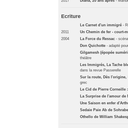
2017
Diana, 20 ans après
- Manu
Ecriture
Le Carnet d'un immigré
- 
2011
Un Chemin de fer - court-m
2004
La Force du Ressac
- scéna
Don Quichotte
- adapté pour
Gilgamesh (épopée suméri
théâtre
Les Immigrés, La Tache bl
dans la revue Passerelle
Sur la route, Dès l'origine,
grec
Le Cid de Pierre Corneille 
La Surprise de l'amour de 
Une Saison en enfer d'Art
Sedaie Paie Ab de Sohrabe
Othello de William Shakesp