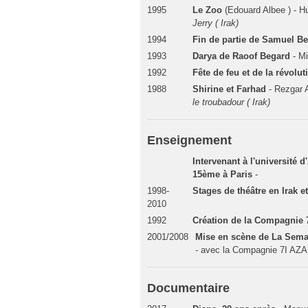
1995
Le Zoo
(Edouard Albee ) - H
Jerry ( Irak)
1994
Fin de partie de Samuel B
1993
Darya de Raoof Begard
- M
1992
Fête de feu et de la révolu
1988
Shirine et Farhad
- Rezgar
le troubadour ( Irak)
Enseignement
Intervenant à l'université 
15ème à Paris
-
1998-
Stages de théâtre en Irak e
2010
1992
Création de la Compagnie
2001/2008
Mise en scène de La Sema
- avec la Compagnie 7I AZ
Documentaire