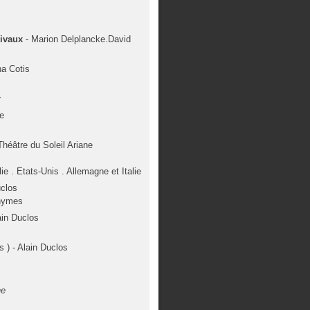
rivaux
- Marion Delplancke.David
na Cotis
r
ve
Théâtre du Soleil Ariane
ie . Etats-Unis . Allemagne et Italie
uclos
onymes
ain Duclos
s ) - Alain Duclos
ne