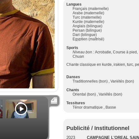
Langues
Français (maternelle)
Arabe (maternelle)
Turc (maternelle)
Kurde (maternelle)
Anglais (bilingue)
Persan (bilingue)
Dari (bilingue)
Egyptien (maîtrisé)
Sports
Niveau bon :
Acrobatie, Course à pied, 
Chuan
Chante classique en kurde, irakien, turc, p
Danses
Traditionnelles (bon) , Variétés (bon)
Chants
Oriental (bon) , Variétés (bon)
Tessitures
Ténor dramatique , Basse
Publicité / Institutionnel
2023
CAMPAGNE L'OREAL SAI