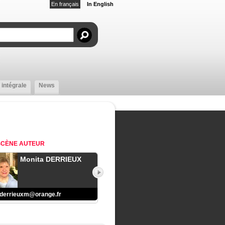
En français
In English
 intégrale
News
SCÈNE
AUTEUR
Monita DERRIEUX
derrieuxm@orange.fr