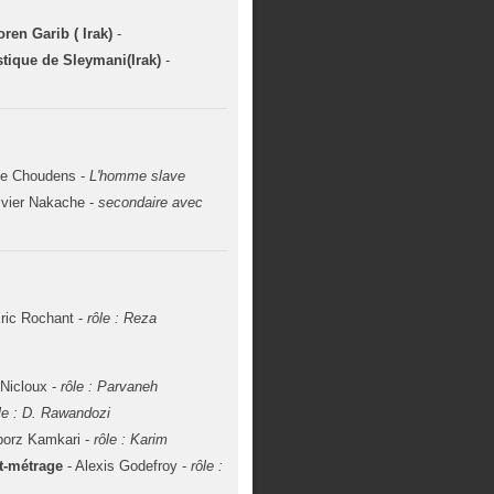
ren Garib ( Irak)
-
stique de Sleymani(Irak)
-
De Choudens -
L'homme slave
ivier Nakache -
secondaire avec
Eric Rochant -
rôle : Reza
Nicloux -
rôle : Parvaneh
le : D. Rawandozi
iborz Kamkari -
rôle : Karim
rt-métrage
- Alexis Godefroy -
rôle :