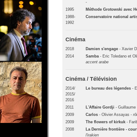
-
1995
Méthode Grotowski avec Ho
1988-
Conservatoire national arti
1992
Cinéma
2018
Damien s'engage
- Xavier 
2014
Samba
- Eric Toledano et Ol
accent arabe
Cinéma / Télévision
2014/
Le bureau des légendes
- 
2015/
2016
2011
L'Affaire Gordji
- Guillaume 
2009
Carlos
- Olivier Assayas -
rô
2009
The flowers of kirkuk
- Far
2008
La Dernière frontière - cou
l'irakien