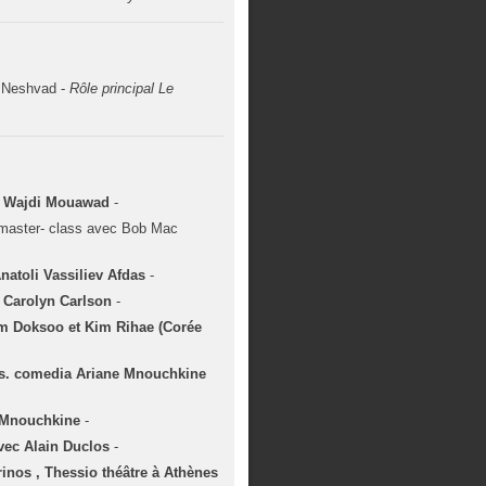
 Neshvad -
Rôle principal Le
ar Wajdi Mouawad
-
 master- class avec Bob Mac
natoli Vassiliev Afdas
-
 Carolyn Carlson
-
m Doksoo et Kim Rihae (Corée
is. comedia Ariane Mnouchkine
e Mnouchkine
-
vec Alain Duclos
-
inos , Thessio théâtre à Athènes