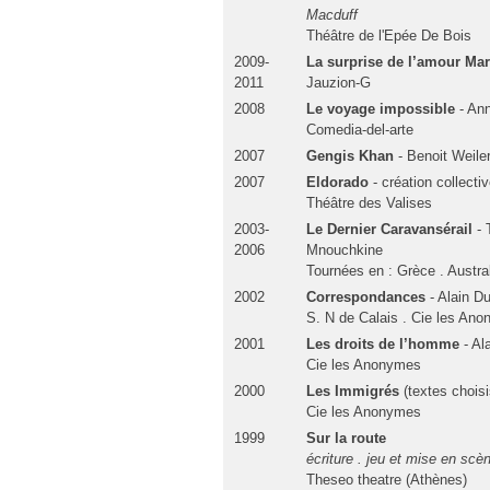
Macduff
Théâtre de l'Epée De Bois
2009-
La surprise de l’amour Ma
2011
Jauzion-G
2008
Le voyage impossible
- An
Comedia-del-arte
2007
Gengis Khan
- Benoit Weile
2007
Eldorado
- création collecti
Théâtre des Valises
2003-
Le Dernier Caravansérail
- 
2006
Mnouchkine
Tournées en : Grèce . Austral
2002
Correspondances
- Alain D
S. N de Calais . Cie les An
2001
Les droits de l’homme
- Al
Cie les Anonymes
2000
Les Immigrés
(textes choisi
Cie les Anonymes
1999
Sur la route
écriture . jeu et mise en scè
Theseo theatre (Athènes)