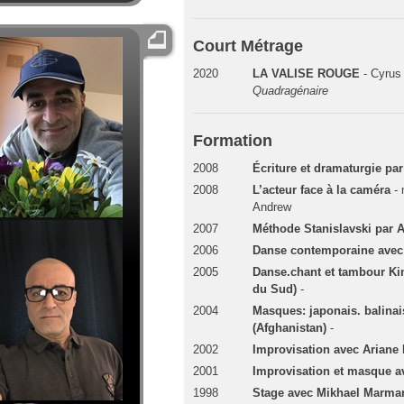
Court Métrage
2020
LA VALISE ROUGE
- Cyrus
Quadragénaire
Formation
2008
Écriture et dramaturgie p
2008
L’acteur face à la caméra
-
Andrew
2007
Méthode Stanislavski par A
2006
Danse contemporaine avec
2005
Danse.chant et tambour Ki
du Sud)
-
2004
Masques: japonais. balina
(Afghanistan)
-
2002
Improvisation avec Arian
2001
Improvisation et masque a
1998
Stage avec Mikhael Marmar