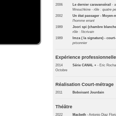
2006
Le dernier caravansérail
- 
Mnouchkine -
rôle : quatre 
2002
Un état passager - Moyen-
l'homme errant
1989
Joori spi (chambre blanche
rôle : l'écrivain
1989
Imza ( la signature) - cour
prisonnier
Expérience professionnelle
2014
Série CANAL +
- Eric Rocha
Octobre
Réalisation Court-métrage
2011
Boboisant Jourdain
Théâtre
2022
Macbeth
- Antonio Diaz Flor