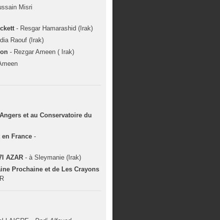
ussain Misri
eckett
- Resgar Hamarashid (Irak)
idia Raouf (Irak)
tion
- Rezgar Ameen ( Irak)
 Ameen
d'Angers et au Conservatoire du
t en France
-
 7I AZAR
- à Sleymanie (Irak)
ine Prochaine et de Les Crayons
AR