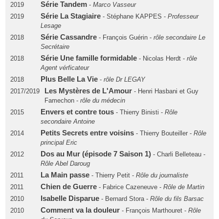
Série Tandem
2019
-
Marco Vasseur
Série La Stagiaire
2019
- Stéphane KAPPES -
Professeur
Lesage
Série Cassandre
2018
- François Guérin -
rôle secondaire Le
Secrétaire
Série Une famille formidable
2018
- Nicolas Herdt -
rôle
Agent vérficateur
Plus Belle La Vie
2018
-
rôle Dr LEGAY
Les Mystères de L'Amour
2017/2019
- Henri Hasbani et Guy
Famechon -
rôle du médecin
Envers et contre tous
2015
- Thierry Binisti -
Rôle
secondaire Antoine
Petits Secrets entre voisins
2014
- Thierry Bouteiller -
Rôle
principal Eric
Dos au Mur (épisode 7 Saison 1)
2012
- Charli Belleteau -
Rôle Abel Daroug
La Main passe
2011
- Thierry Petit -
Rôle du journaliste
Chien de Guerre
2011
- Fabrice Cazeneuve -
Rôle de Martin
Isabelle Disparue
2010
- Bernard Stora -
Rôle du fils Barsac
Comment va la douleur
2010
- François Marthouret -
Rôle