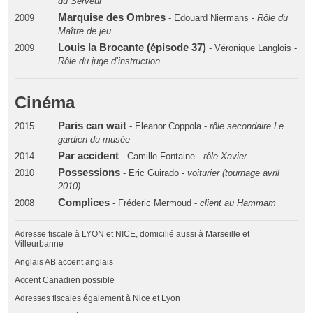
du Serveur
Marquise des Ombres
2009
- Edouard Niermans -
Rôle du
Maître de jeu
Louis la Brocante (épisode 37)
2009
- Véronique Langlois -
Rôle du juge d’instruction
Cinéma
Paris can wait
2015
- Eleanor Coppola -
rôle secondaire Le
gardien du musée
Par accident
2014
- Camille Fontaine -
rôle Xavier
Possessions
2010
- Eric Guirado -
voiturier (tournage avril
2010)
Complices
2008
- Fréderic Mermoud -
client au Hammam
Adresse fiscale à LYON et NICE, domicilié aussi à Marseille et
Villeurbanne
Anglais AB accent anglais
Accent Canadien possible
Adresses fiscales également à Nice et Lyon