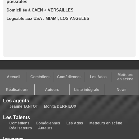
possibles
Domiciliée à CAEN + VERSAILLES
Logeable aux USA : MIAMI, LOS ANGELES
Metteurs
Accueil
Comédiens
Comédiennes
Les Ados
en scène
Réalisateurs
Auteurs
Liste intégrale
News
Les agents
Jeanne TANTOT
Monita DERRIEUX
Les Talents
Comédiens
Comédiennes
Les Ados
Metteurs en scène
Réalisateurs
Auteurs