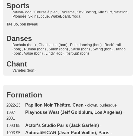
Sports
Niveau bon :
Course à pied, Cyclisme, Kick Boxing, Kite Surf, Natation,
Plongée, Ski nautique, WakeBoard, Yoga
Tae Bo, bon niveau
Danses
Bachata (bon) , Chachacha (bon) , Pole dancing (bon) , Rock'nroll
(bon) , Rumba (bon) , Salon (bon) , Salsa (bon) , Swing (bon) , Tango
(bon) , Valse (bon) , Lindy Hop (jitterbug) (bon)
Chant
Variétés (bon)
Formation
Papillon Noir Théâtre, Caen
2022-23
- clown, burlesque
Playhouse West (Jeff Goldblum, Los Angeles)
1997-
-
2001
Actor's Studio Paris (Jack Garfein)
1993-95
-
Actorat/EICAR (Jean-Paul Vuillin), Paris
1993-95
-