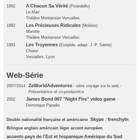
A Chacun Sa Vérité
1992
(Pirandello)
Le Mari
Théâtre Montansier Versailles
Les Précieuses Ridicules
1992
(Molière)
Marotte
Théâtre Montansier Versailles
Les Troyennes
1991
(Euripide, adapt. J.-P. Sartre)
Chœur
Versailles, Lyon
Web-Série
ZeWorldAdventures
2007/2014
- série voyage sur le web -
Présentatrice et co-productrice
James Bond 007 "Night Fire" video game
2002
-
Dominique Paradis
Skype : frenchyln
Double nationalité française et américaine
Bilingue anglais américain léger accent européen
accents pays de l’Est et hispanique Amérique du Sud