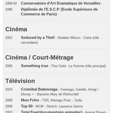
Conservatoire d'Art Dramatique de Versailles
1990-92
-
Diplômée de l’E.S.C.P. (Ecole Supérieure de
1996
Commerce de Paris)
-
Cinéma
Seduced by a Thief
2001
- Sheldon Wilson -
Claire (rôle
secondaire)
Cinéma / Court-Métrage
Something true
2006
- Thor Gold -
La Femme (rôle principal)
Télévision
Cristóbal Balenciaga
2024
- Goenaga, Garaño, Arregi /
Disney + -
Baronne Mary de Rothschild
Mon Frère
2008
- TSR, Alterego Prod. -
Sofia
Top 50
2008
- MCM -
Sketch: Laurence Garros
Total Fear(documentaire animalier)
2002
- Animal Planet -