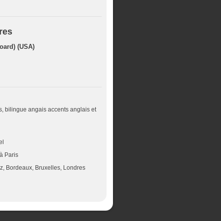
res
oard) (USA)
, bilingue angais accents anglais et
el
à Paris
ez, Bordeaux, Bruxelles, Londres