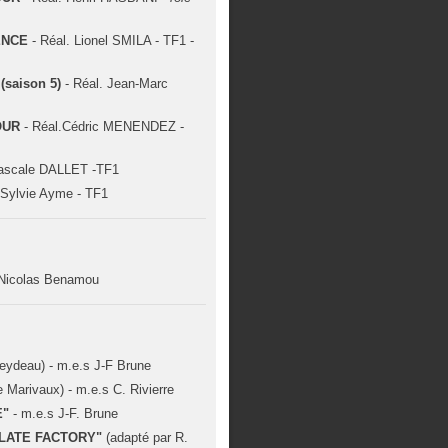
ENCE
- Réal. Lionel SMILA - TF1 -
saison 5)
- Réal. Jean-Marc
OUR
- Réal.Cédric MENENDEZ -
Pascale DALLET -TF1
 Sylvie Ayme - TF1
 Nicolas Benamou
eydeau) - m.e.s J-F Brune
 Marivaux) - m.e.s C. Rivierre
E"
- m.e.s J-F. Brune
LATE FACTORY"
(adapté par R.