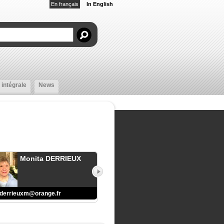
En français
In English
 intégrale
News
Monita DERRIEUX
derrieuxm@orange.fr