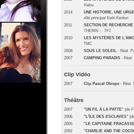
Valou
2014
UNE HISTOIRE, UNE URG
rôle principal Kate Kenton
2011
SECTION DE RECHERCHE (
THERIN -
- TF1
2010
LES MYSTÈRES DE L'AM
TMC
2008
SOUS LE SOLEIL
- Réal. 
2007
CAMPING PARADIS
- Réal.
Clip Vidéo
2007
Clip Pascal Obispo
- Réal.
Théâtre
2007
"UN FIL À LA PATTE"
(de F
2006
"L'ÎLE DES ESCLAVES"
(de
2005
"LE CAPITAINE FRACASS
2002
"CHARLIE AND THE COCO