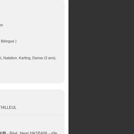
on
 Bilingue )
ki, Natation, Karting, Danse (3 ans),
UTHILLEUL
OUR
- Réal. Henri HASBANI -
rôle