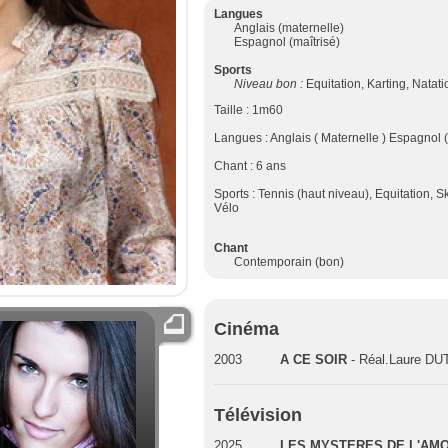
Langues
Anglais (maternelle)
Espagnol (maîtrisé)
Sports
Niveau bon :
Equitation, Karting, Natati
Taille : 1m60
Langues : Anglais ( Maternelle ) Espagnol (
Chant : 6 ans
Sports : Tennis (haut niveau), Equitation, S
Vélo
Chant
Contemporain (bon)
Cinéma
2003
A CE SOIR
- Réal.Laure D
Télévision
2025
LES MYSTERES DE L'AM