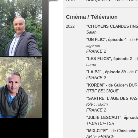
Cinéma / Télévision
2022
"CITOYENS CLANDESTIN
Salah
"UN FLIC", épisode 4
- de 
algérien
FRANCE 2
"LES FLICS", épisode 2
- 
Larmi
"LA PJ" , épisode 89
- de 
FRANCE 2
"KOREM"
- de Guldem DU
RTBF BELGIQUE
"SARTRE, L'ÂGE DES PA
rôle : Hakim
FRANCE 2
"JULIE LESCAUT", épisod
TF1/RTBF/TSR
"MIX-CITE"
- de Christoph
ARTE FRANCE