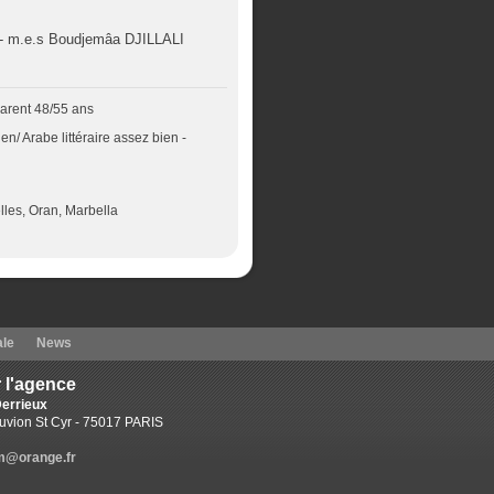
 - m.e.s Boudjemâa DJILLALI
parent 48/55 ans
n/ Arabe littéraire assez bien -
lles, Oran, Marbella
ale
News
 l'agence
errieux
uvion St Cyr - 75017 PARIS
m@orange.fr