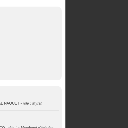
DAL NAQUET -
rôle : Myrat
ACQ -
rôle Le Marchand d'épicdes