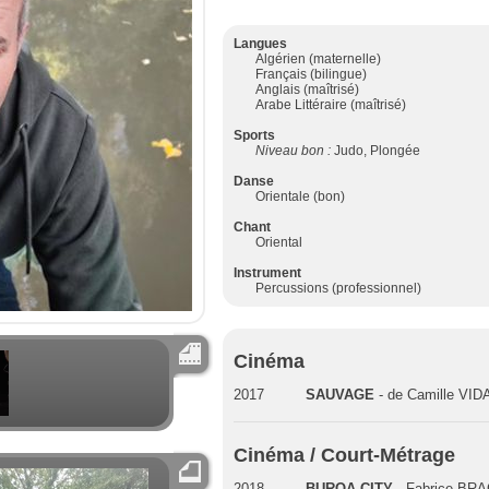
Langues
Algérien (maternelle)
Français (bilingue)
Anglais (maîtrisé)
Arabe Littéraire (maîtrisé)
Sports
Niveau bon :
Judo, Plongée
Danse
Orientale (bon)
Chant
Oriental
Instrument
Percussions (professionnel)
Cinéma
2017
SAUVAGE
- de Camille VI
Cinéma / Court-Métrage
2018
BURQA CITY
- Fabrice BR