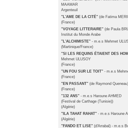
MAAMAR
Argenteuil
"L'AME DE LA CITÉ"
(de Fatima MERI
(France)
"VOYAGE LITTERAIRE"
(de Paula B
Institut du Monde Arabe
"L'ALCHIMISTE"
- m.e.s Mehmet UL
(Martinique/France)
"SI LES REQUINS ÉTAIENT DES HO
Mehmet ULUSOY
(France)
"UN FOU SUR LE TOIT"
- m.e.s Meh
(France)
"EN PASSANT"
(de Raymond Queneau)
(France)
"132 ANS"
- m.e.s Haroune AHMED
(Festival de Carthage (Tunisie))
(Algérie)
"ILA TAHAT RAHAT"
- m.e.s Haroune
(Algérie)
"FANDO ET LISE"
(d'Arrabal) - m.e.s