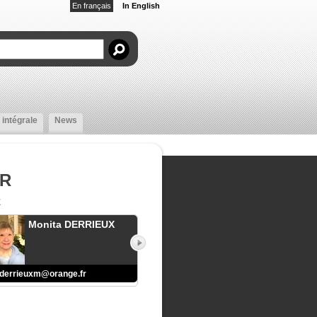
En français
In English
 intégrale
News
AR
E
Monita DERRIEUX
derrieuxm@orange.fr