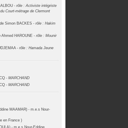
e ALBOU -
rôle : Activiste intégriste
l du Court-métrage de Clermont
 de Simon BACKES -
rôle : Hakim
de Ahmed HAROUNE -
rôle : Mounir
UDJEMAA -
rôle : Hamada Jeune
ACQ -
MARCHAND
ACQ -
MARCHAND
ddine MAAMAR) - m.e.s Nour-
e en France )
OULA) - m.e.s Nour-Eddine