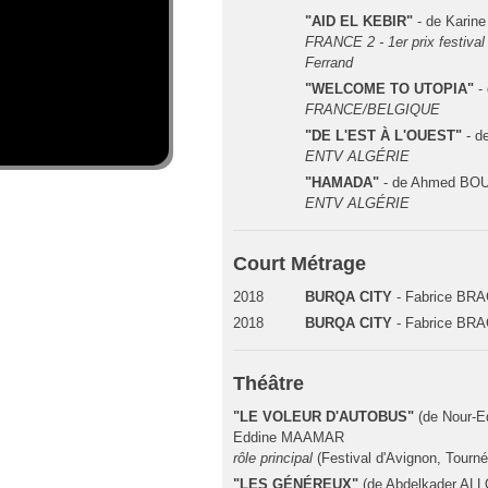
"AID EL KEBIR"
- de Karin
FRANCE 2 - 1er prix festiva
Ferrand
"WELCOME TO UTOPIA"
-
FRANCE/BELGIQUE
"DE L'EST À L'OUEST"
- 
ENTV ALGÉRIE
"HAMADA"
- de Ahmed BO
ENTV ALGÉRIE
Court Métrage
2018
BURQA CITY
- Fabrice BR
2018
BURQA CITY
- Fabrice BR
Théâtre
"LE VOLEUR D'AUTOBUS"
(de Nour-E
Eddine MAAMAR
rôle principal
(Festival d'Avignon, Tourné
"LES GÉNÉREUX"
(de Abdelkader ALL