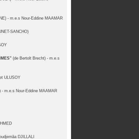
NE) - m.e.s Nour-Eddine MAAMAR
RUNET-SANCHO)
USOY
MMES"
(de Bertolt Brecht) - m.e.s
met ULUSOY
 - m.e.s Nour-Eddine MAAMAR
 AHMED
 Boudjemâa DJILLALI