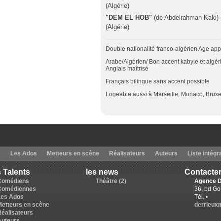
(Algérie)
"DEM EL HOB"
(de Abdelrahman Kaki)
(Algérie)
Double nationalité franco-algérien Age ap
Arabe/Algérien/ Bon accent kabyle et algérie
Anglais maîtrisé
Français bilingue sans accent possible
Logeable aussi à Marseille, Monaco, Bruxe
s
Les Ados
Metteurs en scène
Réalisateurs
Auteurs
Liste intégr
 Talents
les news
Contacter
Comédiens
Théâtre (2)
Agence D
Comédiennes
36, bd Go
Les Ados
Tél. •
Metteurs en scène
derrieux
Réalisateurs
Auteurs