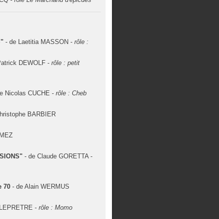
S"
- de Laetitia MASSON -
rôle :
Patrick DEWOLF -
rôle : petit
de Nicolas CUCHE -
rôle : Cheb
Christophe BARBIER
RMEZ
SSIONS"
- de Claude GORETTA -
e 70
- de Alain WERMUS
e LEPRETRE -
rôle : Momo