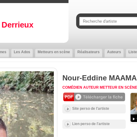
Derrieux
nes
Les Ados
Metteurs en scène
Réalisateurs
Auteurs
Liste
Nour-Eddine MAAM
COMÉDIEN
AUTEUR
METTEUR EN SCÈN
Site perso de l'artiste
Lien perso de l'artiste