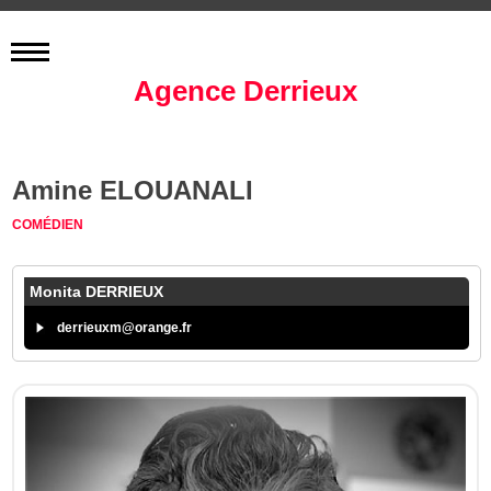
Agence Derrieux
Amine ELOUANALI
COMÉDIEN
Monita DERRIEUX
derrieuxm@orange.fr