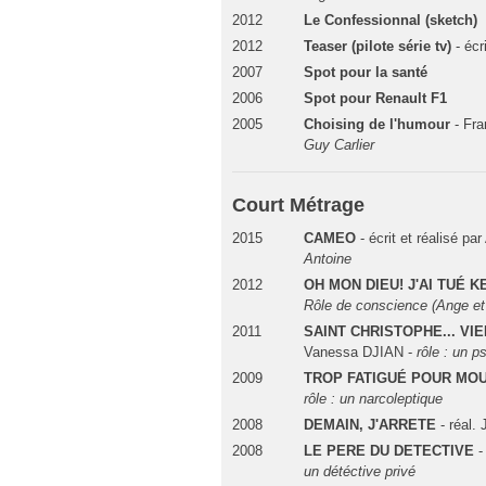
2012
Le Confessionnal (sketch)
2012
Teaser (pilote série tv)
- écr
2007
Spot pour la santé
2006
Spot pour Renault F1
2005
Choising de l'humour
- Fra
Guy Carlier
Court Métrage
2015
CAMEO
- écrit et réalisé
Antoine
2012
OH MON DIEU! J'AI TUÉ K
Rôle de conscience (Ange e
2011
SAINT CHRISTOPHE... VI
Vanessa DJIAN -
rôle : un 
2009
TROP FATIGUÉ POUR MO
rôle : un narcoleptique
2008
DEMAIN, J'ARRETE
- réal.
2008
LE PERE DU DETECTIVE
-
un détéctive privé