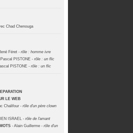
vec Chad Chenouga
René Féret -
rôle : homme ivre
l. Pascal PISTONE -
rôle : un flic
 Pascal PISTONE -
rôle : un flic
REPARATION
UR LE WEB
c Chalifour -
rôle d'un père clown
LIEN ISRAEL -
rôle de l'amant
 MOTS
- Alain Guillerme -
rôle d'un