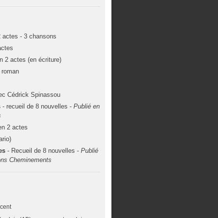
2 actes - 3 chansons
actes
n 2 actes (en écriture)
 roman
vec Cédrick Spinassou
s
- recueil de 8 nouvelles -
Publié en
s
en 2 actes
ario)
es
- Recueil de 8 nouvelles -
Publié
ions Cheminements
ccent