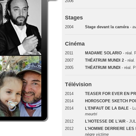
2006
Stages
2004
Stage devant la caméra
- a
Cinéma
2011
MADAME SOLARIO
- réal. 
2007
THÉATRUM MUNDI 2
- réa
2005
THÉATRUM MUNDI
- réal.
Télévision
2014
TEASER FOR EVER EN P
2014
HOROSCOPE SKETCH PO
2014
L'ENFAUT DE LA BALE
- Lu
meurtri
2012
L'HOTESSE DE L'AIR
- JU
2012
L'HOMME DERRIERE LES
nègre victime