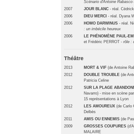
Scénario d'Antoine Rabasco 
2007
JOUR BLANC
- réal. Cédr
2006
DIEU MERCI
- réal. Dyana
2006
HOMO DARWINUS
- réal.
: un imbécile heureux
2006
LE PHÉNOMÈNE PAUL-EM
et Frédéric PERROT -
rôle :
Théâtre
2013
MORT & VIF
(de Antoine Rab
2012
DOUBLE TROUBLE
(de Ant
Patricia Celine
2012
SUR LA PLAGE ABANDON
Navarro) - mise en scène par
15 représentations à Lyon
2012
LES AMOUREUX
(de Carlo 
Delbès
2011
AMIS OU ENNEMIS
(de Pas
2009
GROSSES COUPURES
(d'
MALAIRE