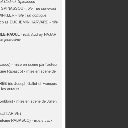
et Cédrick Spinassou
ick SPINASSOU -
rôle : un survivant
 WINKLER -
rôle : un comique
 Nicolas DUCHEMIN HARVARD -
rôle
ILE-RAOUL
- réal. Audrey NAJAR
 un journaliste
asco) - mise en scène par l’auteur
oine Rabasco) - mise en scène de
NÉE
(de Joseph Gallet et François
 les auteurs
Goldoni) - mise en scène de Julien
cal LARIVE)
Antoine RABASCO) - m.e.s Jack