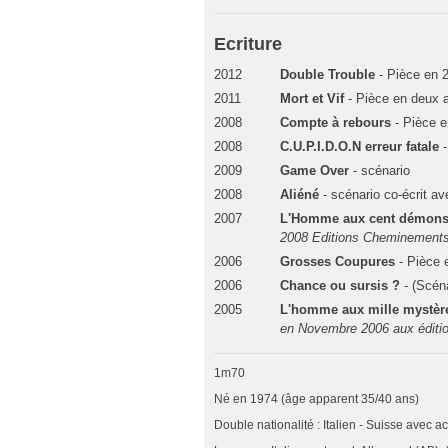
Ecriture
2012
Double Trouble
- Pièce en 
2011
Mort et Vif
- Pièce en deux 
2008
Compte à rebours
- Pièce e
2008
C.U.P.I.D.O.N erreur fatale
-
2009
Game Over
- scénario
2008
Aliéné
- scénario co-écrit a
2007
L'Homme aux cent démon
2008 Editions Cheminement
2006
Grosses Coupures
- Pièce 
2006
Chance ou sursis ?
- (Scén
2005
L'homme aux mille mystèr
en Novembre 2006 aux édit
1m70
Né en 1974 (âge apparent 35/40 ans)
Double nationalité : Italien - Suisse avec a