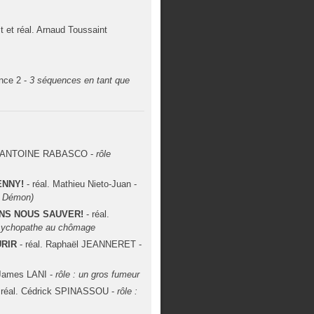
it et réal. Arnaud Toussaint
nce 2 -
3 séquences en tant que
 par ANTOINE RABASCO -
rôle
ENNY!
- réal. Mathieu Nieto-Juan -
t Démon)
ENS NOUS SAUVER!
- réal.
psychopathe au chômage
URIR
- réal. Raphaël JEANNERET -
 James LANI -
rôle : un gros fumeur
 réal. Cédrick SPINASSOU -
rôle :