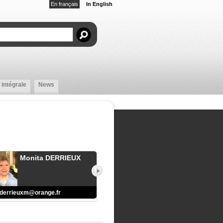
En français
In English
 intégrale
News
Monita DERRIEUX
derrieuxm@orange.fr