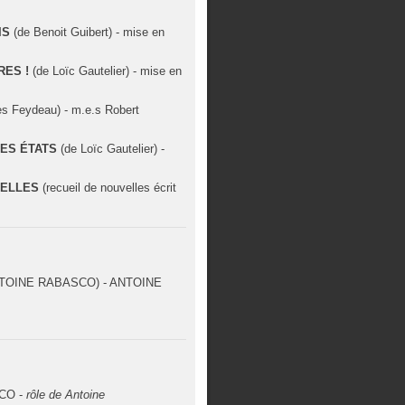
IS
(de Benoit Guibert) - mise en
RES !
(de Loïc Gautelier) - mise en
s Feydeau) - m.e.s Robert
SES ÉTATS
(de Loïc Gautelier) -
VELLES
(recueil de nouvelles écrit
TOINE RABASCO) - ANTOINE
CO -
rôle de Antoine