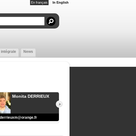
En français
In English
 intégrale
News
Monita DERRIEUX
derrieuxm@orange.fr