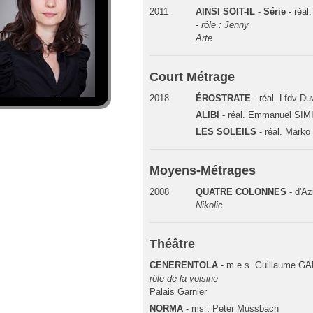
2011
AINSI SOIT-IL - Série
- réal
-
rôle : Jenny
Arte
Court Métrage
2018
ÉROSTRATE
- réal. Lfdv Du
ALIBI
- réal. Emmanuel SIM
LES SOLEILS
- réal. Marko
Moyens-Métrages
2008
QUATRE COLONNES
- d'A
Nikolic
Théâtre
CENERENTOLA
- m.e.s. Guillaume G
rôle de la voisine
Palais Garnier
NORMA
- ms : Peter Mussbach