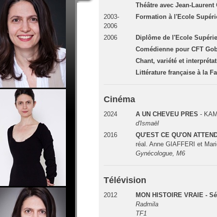
Théâtre avec Jean-Lauren
2003-
Formation à l'Ecole Supér
2006
2006
Diplôme de l'Ecole Supéri
Comédienne pour CFT Gob
Chant, variété et interpré
Littérature française à la F
Cinéma
2024
A UN CHEVEU PRES
- KAM
d'Ismaël
2016
QU'EST CE QU'ON ATTEND
réal. Anne GIAFFERI et Mar
Gynécologue, M6
Télévision
2012
MON HISTOIRE VRAIE - Sé
Radmila
TF1