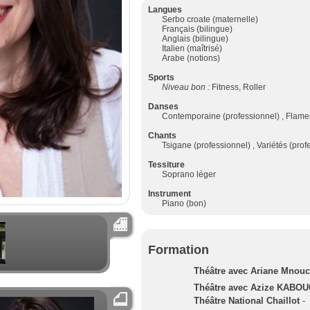
Langues
Serbo croate (maternelle)
Français (bilingue)
Anglais (bilingue)
Italien (maîtrisé)
Arabe (notions)
Sports
Niveau bon :
Fitness, Roller
Danses
Contemporaine (professionnel) , Flame
Chants
Tsigane (professionnel) , Variétés (prof
Tessiture
Soprano léger
Instrument
Piano (bon)
Formation
Théâtre avec Ariane Mnou
Théâtre avec Azize KABOUC
Théâtre National Chaillot
-