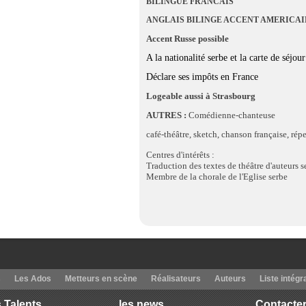
BILINGUE FRANCAIS
ANGLAIS BILINGE ACCENT AMERICAI
Accent Russe possible
A la nationalité serbe et la carte de séjou
Déclare ses impôts en France
Logeable aussi à Strasbourg
AUTRES :
Comédienne-chanteuse
café-théâtre, sketch, chanson française, répe
Centres d'intérêts :
Traduction des textes de théâtre d'auteurs s
Membre de la chorale de l'Eglise serbe
s
Les Ados
Metteurs en scène
Réalisateurs
Auteurs
Liste intégr
 Talents
les news
Contacter