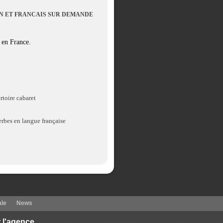
N ET FRANCAIS SUR DEMANDE
r en France.
rtoire cabaret
erbes en langue française
ale
News
 l'agence