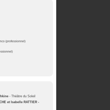
nco (professionnel)
essionnel)
chkine
- Théâtre du Soleil
HE et Isabelle RATTIER -