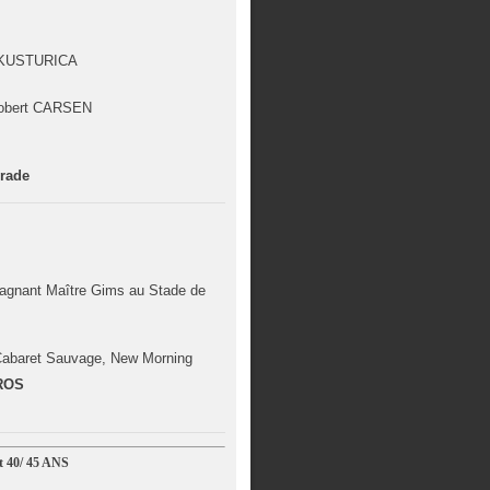
r KUSTURICA
Robert CARSEN
rade
agnant Maître Gims au Stade de
, Cabaret Sauvage, New Morning
EROS
40/ 45 ANS