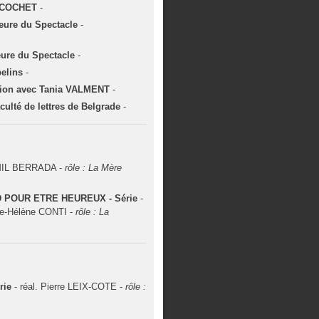
t COCHET
-
ieure du Spectacle
-
eure du Spectacle
-
elins
-
tation avec Tania VALMENT
-
aculté de lettres de Belgrade
-
IL BERRADA -
rôle : La Mère
 POUR ETRE HEUREUX - Série
-
ie-Hélène CONTI -
rôle : La
rie
- réal. Pierre LEIX-COTE -
rôle :