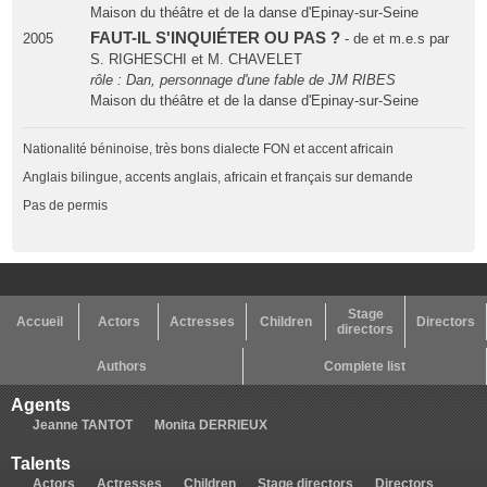
Maison du théâtre et de la danse d'Epinay-sur-Seine
FAUT-IL S'INQUIÉTER OU PAS ?
2005
- de et m.e.s par
S. RIGHESCHI et M. CHAVELET
rôle : Dan, personnage d'une fable de JM RIBES
Maison du théâtre et de la danse d'Epinay-sur-Seine
Nationalité béninoise, très bons dialecte FON et accent africain
Anglais bilingue, accents anglais, africain et français sur demande
Pas de permis
Stage
Accueil
Actors
Actresses
Children
Directors
directors
Authors
Complete list
Agents
Jeanne TANTOT
Monita DERRIEUX
Talents
Actors
Actresses
Children
Stage directors
Directors