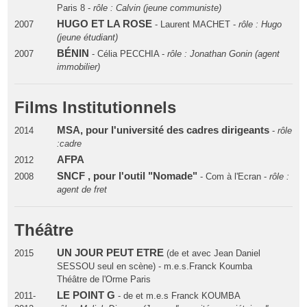
Paris 8 -
rôle : Calvin (jeune communiste)
HUGO ET LA ROSE
2007
- Laurent MACHET -
rôle : Hugo
(jeune étudiant)
BÉNIN
2007
- Célia PECCHIA -
rôle : Jonathan Gonin (agent
immobilier)
Films Institutionnels
MSA, pour l'université des cadres dirigeants
2014
-
rôle
:cadre
AFPA
2012
SNCF , pour l'outil "Nomade"
2008
- Com à l'Ecran -
rôle :
agent de fret
Théâtre
UN JOUR PEUT ETRE
2015
(de et avec Jean Daniel
SESSOU seul en scène) - m.e.s.Franck Koumba
Théâtre de l'Orme Paris
LE POINT G
2011-
- de et m.e.s Franck KOUMBA