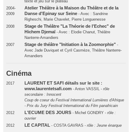
texte et jeu sur le plateau
Atelier Théâtre à la Maison du Théâtre et de la
2004-
Danse d'Epinay sur Seine
2009
- Avec : Sandrine
Righeschi, Marie Chavelet, Pierre Longuenesse
Stage de Théâtre "La Théorie de l'Echec" de
2008
Hichem Djemaï
- Avec : Elodie Chanut, Théâtre
Nanterre-Amandiers
Stage de théâtre "Initiation à la Zoomorphie"
2007
-
Avec Jade Duviquet et Cyril Casmèze, Théâtre Nanterre-
Amandiers
Cinéma
LAURENT ET SAFI détails sur le site :
2017
www.laurentetsafi.com
- Anton VASSIL -
rôle
secondaire : Innocent
Coup de coeur du Festival International Lumières d'Afrique
- Prix du Jury Festival International du Film panafricain
L'ECUME DES JOURS
2012
- Michel GONDRY -
rôle :
ouvrier
LE CAPITAL
2012
- COSTA GAVRAS -
rôle : Jeune énarque