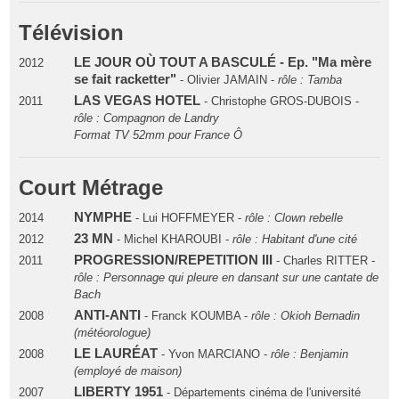
Télévision
LE JOUR OÙ TOUT A BASCULÉ - Ep. "Ma mère
2012
se fait racketter"
- Olivier JAMAIN -
rôle : Tamba
LAS VEGAS HOTEL
2011
- Christophe GROS-DUBOIS -
rôle : Compagnon de Landry
Format TV 52mm pour France Ô
Court Métrage
NYMPHE
2014
- Lui HOFFMEYER -
rôle : Clown rebelle
23 MN
2012
- Michel KHAROUBI -
rôle : Habitant d'une cité
PROGRESSION/REPETITION III
2011
- Charles RITTER -
rôle : Personnage qui pleure en dansant sur une cantate de
Bach
ANTI-ANTI
2008
- Franck KOUMBA -
rôle : Okioh Bernadin
(météorologue)
LE LAURÉAT
2008
- Yvon MARCIANO -
rôle : Benjamin
(employé de maison)
LIBERTY 1951
2007
- Départements cinéma de l'université