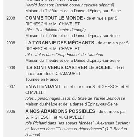
Harold Johnson: (ancien coureur cycliste déprimé)
Maison du Théâtre et de la Danse d'Epinay-sur- Seine
COMME TOUT LE MONDE
2008
- de et m.e.s par S.
RIGHESCHI et M. CHAVELET
rôle : Polo (bibliothécaire dérangé)
Maison du Théâtre et de la Danse d'Epinay-sur-Seine
LA TYRANNIE DES MÉCHANTS
2008
- de et m.e.s par S.
RIGHESCHI et M. CHAVELET
rôle : Jules dans "Pulp Fiction" de Tarantino
Maison du Théâtre et de la Danse d'Epinay-sur-Seine
ILS SONT VENUS CASTRER LE SOLEIL
2008
- de et
m.e.s par Elodie CHAMAURET
Tournée en France
EN ATTENDANT
2007
- de et m.e.s par S. RIGHESCHI et M.
CHAVELET
rôles : personnages issus du texte de Yacine Belhousse
Maison du théâtre et de la danse d'Epinay-sur-Seine
A NOS ABANDONS POSSIBLES
2006
- de et m.e.s par
S. RIGHESCHI et M. CHAVELET
rôle Richard dans "les soeurs fâchées" (Alexandra Leclerc)
et Jacques dans "Cuisines et dépendances" (J.P Bacri et
A.Jaoui)