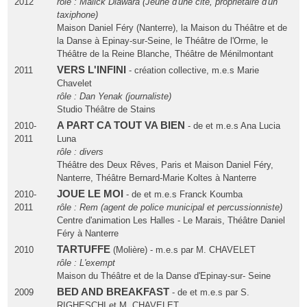
2012
rôle : Malick Diawara (Jeune d'une cité, propriétaire d'un
taxiphone)
Maison Daniel Féry (Nanterre), la Maison du Théâtre et de
la Danse à Epinay-sur-Seine, le Théâtre de l'Orme, le
Théâtre de la Reine Blanche, Théâtre de Ménilmontant
VERS L'INFINI
2011
- création collective, m.e.s Marie
Chavelet
rôle : Dan Yenak (journaliste)
Studio Théâtre de Stains
A PART CA TOUT VA BIEN
2010-
- de et m.e.s Ana Lucia
2011
Luna
rôle : divers
Théâtre des Deux Rêves, Paris et Maison Daniel Féry,
Nanterre, Théâtre Bernard-Marie Koltes à Nanterre
JOUE LE MOI
2010-
- de et m.e.s Franck Koumba
2011
rôle : Rem (agent de police municipal et percussionniste)
Centre d'animation Les Halles - Le Marais, Théâtre Daniel
Féry à Nanterre
TARTUFFE
2010
(Molière) - m.e.s par M. CHAVELET
rôle : L'exempt
Maison du Théâtre et de la Danse d'Epinay-sur- Seine
BED AND BREAKFAST
2009
- de et m.e.s par S.
RIGHESCHI et M. CHAVELET