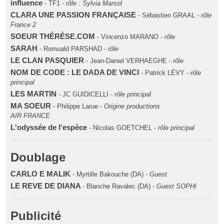
influence
- TF1 -
rôle : Sylvia Marsol
CLARA UNE PASSION FRANÇAISE
- Sébastien GRAAL -
rôle
France 2
SOEUR THÉRÈSE.COM
- Vincenzo MARANO -
rôle
SARAH
- Romuald PARSHAD -
rôle
LE CLAN PASQUIER
- Jean-Daniel VERHAEGHE -
rôle
NOM DE CODE : LE DADA DE VINCI
- Patrick LÉVY -
rôle
principal
LES MARTIN
- JC GUIDICELLI -
rôle principal
MA SOEUR
- Philippe Larue -
Origine productions
AIR FRANCE
L'odyssée de l'espèce
- Nicolas GOETCHEL -
rôle principal
Doublage
CARLO E MALIK
- Myrtille Bakouche (DA) -
Guest
LE REVE DE DIANA
- Blanche Ravalec (DA) -
Guest SOPHI
Publicité