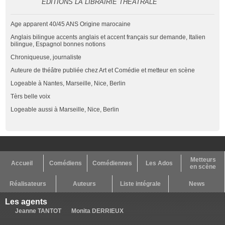
EDITIONS LA LIBRAIRIE THEATRALE
Age apparent 40/45 ANS Origine marocaine
Anglais bilingue accents anglais et accent français sur demande, Italien
bilingue, Espagnol bonnes notions
Chroniqueuse, journaliste
Auteure de théâtre publiée chez Art et Comédie et metteur en scène
Logeable à Nantes, Marseille, Nice, Berlin
Tèrs belle voix
Logeable aussi à Marseille, Nice, Berlin
Metteurs
Accueil
Comédiens
Comédiennes
Les Ados
en scène
Réalisateurs
Auteurs
Liste intégrale
News
Les agents
Jeanne TANTOT
Monita DERRIEUX