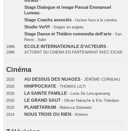
Giraud
-
Stage Dialogue et image Pascal Emmanuel
Luneau
-
Stage Coachs associés
- l'acteur face à la caméra
Studio Vo/Vf
- Stages en anglais
Stage Danse et Théâtre commedia dell'arte
- San
Remo , Italie
ECOLE INTERNATIONALE D'ACTEURS
1996-
-
1998
ACTORAT DU CINEMA EN PARTENARIAT AVEC EICAR
Cinéma
AU DESSUS DES NUAGES
2020
- JÉRÔME CORNUAU
HHIPPOCRATE
2020
- THOMAS LILTI
LA SAINTE FAMILLE
2018
- Louis De Lencquesaing
LE GRAND SAUT
2016
- Olivier Nakache & Eric Toledano
PLANETARIUM
2015
- Rebecca Zlotowski
NOUS TROIS OU RIEN
2014
- Kheiron