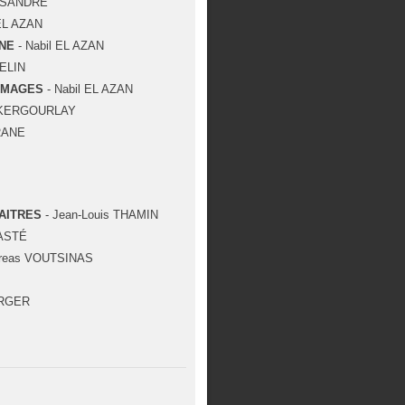
h SANDRE
 EL AZAN
INE
- Nabil EL AZAN
ELIN
'IMAGES
- Nabil EL AZAN
s KERGOURLAY
RANE
AITRES
- Jean-Louis THAMIN
DASTÉ
Andreas VOUTSINAS
URGER