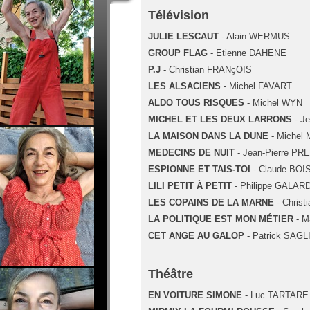
Télévision
JULIE LESCAUT
- Alain WERMUS
GROUP FLAG
- Etienne DAHENE
P.J
- Christian FRANçOIS
LES ALSACIENS
- Michel FAVART
ALDO TOUS RISQUES
- Michel WYN
MICHEL ET LES DEUX LARRONS
- J
LA MAISON DANS LA DUNE
- Michel
MEDECINS DE NUIT
- Jean-Pierre P
ESPIONNE ET TAIS-TOI
- Claude BOI
LILI PETIT À PETIT
- Philippe GALARD
LES COPAINS DE LA MARNE
- Chris
LA POLITIQUE EST MON MÉTIER
- M
CET ANGE AU GALOP
- Patrick SAGL
Théâtre
EN VOITURE SIMONE
- Luc TARTARE