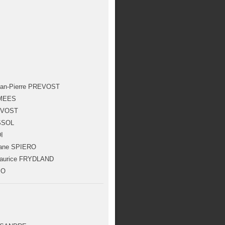
ean-Pierre PREVOST
 MEES
REVOST
SSOL
I
tiane SPIERO
aurice FRYDLAND
IO