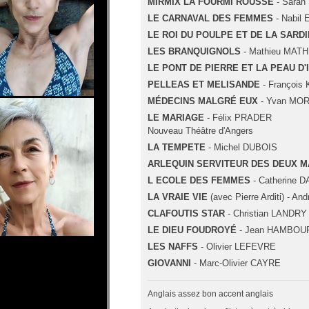
MIRMIX LA FOURMI ROUSSE
- Sara
LE CARNAVAL DES FEMMES
- Nabil
LE ROI DU POULPE ET DE LA SARD
LES BRANQUIGNOLS
- Mathieu MATH
LE PONT DE PIERRE ET LA PEAU D
PELLEAS ET MELISANDE
- Françoi
MÉDECINS MALGRÉ EUX
- Yvan MO
LE MARIAGE
- Félix PRADER
Nouveau Théâtre d'Angers
LA TEMPETE
- Michel DUBOIS
ARLEQUIN SERVITEUR DES DEUX M
L ECOLE DES FEMMES
- Catherine 
LA VRAIE VIE
(avec Pierre Arditi) - 
CLAFOUTIS STAR
- Christian LANDRY
LE DIEU FOUDROYÉ
- Jean HAMBO
LES NAFFS
- Olivier LEFEVRE
GIOVANNI
- Marc-Olivier CAYRE
Anglais assez bon accent anglais