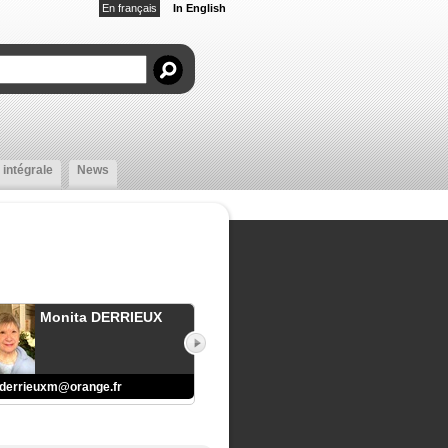
En français
In English
 intégrale
News
Monita DERRIEUX
derrieuxm@orange.fr