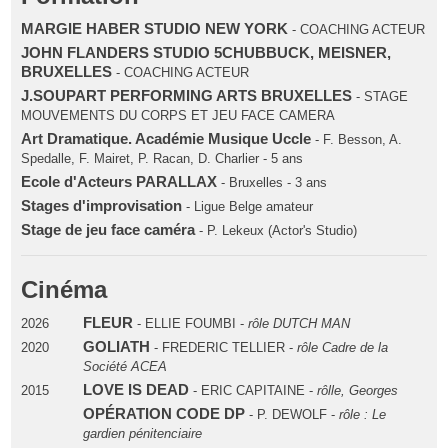
MARGIE HABER STUDIO NEW YORK
- COACHING ACTEUR
JOHN FLANDERS STUDIO 5CHUBBUCK, MEISNER,
BRUXELLES
- COACHING ACTEUR
J.SOUPART PERFORMING ARTS BRUXELLES
- STAGE
MOUVEMENTS DU CORPS ET JEU FACE CAMERA
Art Dramatique. Académie Musique Uccle
- F. Besson, A.
Spedalle, F. Mairet, P. Racan, D. Charlier - 5 ans
Ecole d'Acteurs PARALLAX
- Bruxelles - 3 ans
Stages d'improvisation
- Ligue Belge amateur
Stage de jeu face caméra
- P. Lekeux (Actor's Studio)
Cinéma
FLEUR
2026
- ELLIE FOUMBI -
rôle DUTCH MAN
GOLIATH
2020
- FREDERIC TELLIER -
rôle Cadre de la
Société ACEA
LOVE IS DEAD
2015
- ERIC CAPITAINE -
rôlle, Georges
OPÉRATION CODE DP
- P. DEWOLF -
rôle : Le
gardien pénitenciaire