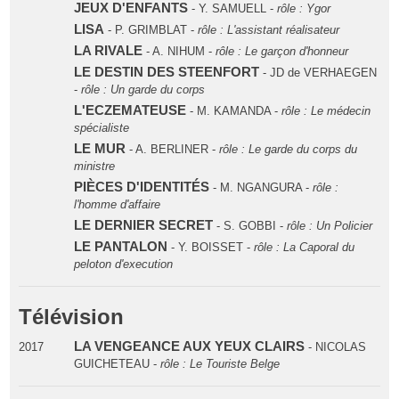
JEUX D'ENFANTS
- Y. SAMUELL -
rôle : Ygor
LISA
- P. GRIMBLAT -
rôle : L'assistant réalisateur
LA RIVALE
- A. NIHUM -
rôle : Le garçon d'honneur
LE DESTIN DES STEENFORT
- JD de VERHAEGEN
-
rôle : Un garde du corps
L'ECZEMATEUSE
- M. KAMANDA -
rôle : Le médecin
spécialiste
LE MUR
- A. BERLINER -
rôle : Le garde du corps du
ministre
PIÈCES D'IDENTITÉS
- M. NGANGURA -
rôle :
l'homme d'affaire
LE DERNIER SECRET
- S. GOBBI -
rôle : Un Policier
LE PANTALON
- Y. BOISSET -
rôle : La Caporal du
peloton d'execution
Télévision
LA VENGEANCE AUX YEUX CLAIRS
2017
- NICOLAS
GUICHETEAU -
rôle : Le Touriste Belge