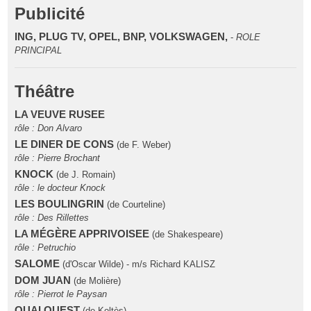
Publicité
ING, PLUG TV, OPEL, BNP, VOLKSWAGEN,
-
ROLE
PRINCIPAL
Théâtre
LA VEUVE RUSEE
rôle : Don Alvaro
LE DINER DE CONS
(de F. Weber)
rôle : Pierre Brochant
KNOCK
(de J. Romain)
rôle : le docteur Knock
LES BOULINGRIN
(de Courteline)
rôle : Des Rillettes
LA MÉGÈRE APPRIVOISEE
(de Shakespeare)
rôle : Petruchio
SALOME
(d'Oscar Wilde) - m/s Richard KALISZ
DOM JUAN
(de Molière)
rôle : Pierrot le Paysan
QUAI OUEST
(de Koltès)