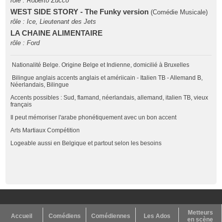
rôle : Roberto Zucco
WEST SIDE STORY - The Funky version
(Comédie Musicale)
rôle : Ice, Lieutenant des Jets
LA CHAINE ALIMENTAIRE
rôle : Ford
Nationalité Belge. Origine Belge et Indienne, domicilié à Bruxelles
Bilingue anglais accents anglais et amériicain - Italien TB - Allemand B,
Néerlandais, Bilingue
Accents possibles : Sud, flamand, néerlandais, allemand, italien TB, vieux
français
Il peut mémoriser l'arabe phonétiquement avec un bon accent
Arts Martiaux Compétition
Logeable aussi en Belgique et partout selon les besoins
Metteurs
Accueil
Comédiens
Comédiennes
Les Ados
en scène