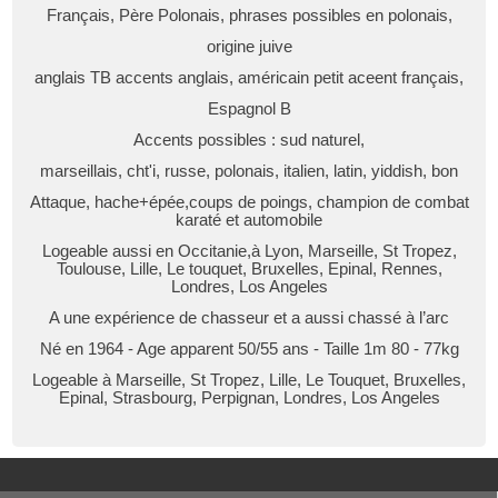
Français, Père Polonais, phrases possibles en polonais,
origine juive
anglais TB accents anglais, américain petit aceent français,
Espagnol B
Accents possibles : sud naturel,
marseillais, cht'i, russe, polonais, italien, latin, yiddish, bon
Attaque, hache+épée,coups de poings, champion de combat
karaté et automobile
Logeable aussi en Occitanie,à Lyon, Marseille, St Tropez,
Toulouse, Lille, Le touquet, Bruxelles, Epinal, Rennes,
Londres, Los Angeles
A une expérience de chasseur et a aussi chassé à l’arc
Né en 1964 - Age apparent 50/55 ans - Taille 1m 80 - 77kg
Logeable à Marseille, St Tropez, Lille, Le Touquet, Bruxelles,
Epinal, Strasbourg, Perpignan, Londres, Los Angeles
Image what they typically
online payday loan
american does this means that
simple.