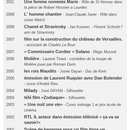
Une femme nommée Marie
2011
-
Rôle de St thomas dans
la pièce de Robert Hossein a Lourdes
L' homme chantier
2009
- Jean-Claude Janer -
Rôle dans
sister Welch
Chanel et Stravinsky
2008
- Jan Kounen. -
Florent Schmitt l’
ami de Stravinsky
film sur la construction du château de Versailles.
2007
-
assistant de Charles Le Brun
« Commissaire Cordier » Solano
2007
- Régis Musset
Molière
2006
- Laurent Tirard -
comédien de la troupe de
Molière jouer par Romain Duris
les rois Maudits
2005
- Josée Dayan -
Duc de Kent
émission de Laurent Ruquier avec Dan Bolender
2005
-
sosie d’André Rieu
Milady
2004
- José DAYAN -
Silhouette
télé film «Zodiaque»
2004
-
Silhouette
« Une nuit une vie»
2003
- Cours métrage 1 er prix école de
cinéma
RTL 9, acteur dans émission télévisé « ça va se
2002
savoir!»
Scène de bagarres pour un film dans un
2001