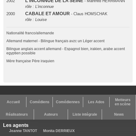
L'INCONNUE DE LA SEINE
2002
- Manfred HERRMANN
rôle : L'inconnue
CABALE ET AMOUR
2000
- Claus HOMSCHAK
rôle : Louise
Nationalité franco/allemande
Allemand maternel - Bilingue français avzc un Léger accent
Bilingue anglais accent allemand - Espagnol bien, irakien, arabe accent
egyptien possible
Mère française Père iraquien
Metteurs
Accueil
Comédiens
Comédiennes
Les Ados
en scène
Réalisateurs
Auteurs
Liste intégrale
News
Les agents
Jeanne TANTOT
Monita DERRIEUX