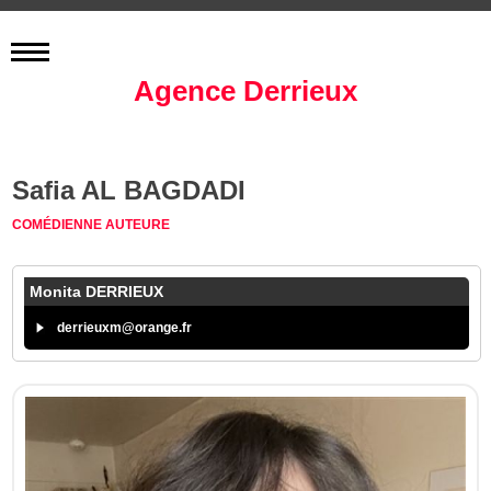
Agence Derrieux
Safia AL BAGDADI
COMÉDIENNE
AUTEURE
Monita DERRIEUX
derrieuxm@orange.fr