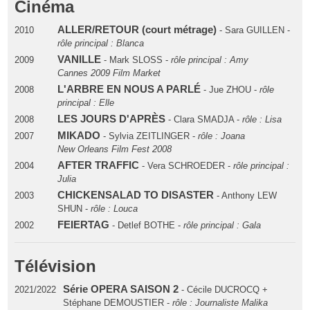
Cinéma
ALLER/RETOUR (court métrage)
2010
- Sara GUILLEN -
rôle principal : Blanca
VANILLE
2009
- Mark SLOSS -
rôle principal : Amy
Cannes 2009 Film Market
L'ARBRE EN NOUS A PARLÉ
2008
- Jue ZHOU -
rôle
principal : Elle
LES JOURS D'APRÈS
2008
- Clara SMADJA -
rôle : Lisa
MIKADO
2007
- Sylvia ZEITLINGER -
rôle : Joana
New Orleans Film Fest 2008
AFTER TRAFFIC
2004
- Vera SCHROEDER -
rôle principal :
Julia
CHICKENSALAD TO DISASTER
2003
- Anthony LEW
SHUN -
rôle : Louca
FEIERTAG
2002
- Detlef BOTHE -
rôle principal : Gala
Télévision
Série OPERA SAISON 2
2021/2022
- Cécile DUCROCQ +
Stéphane DEMOUSTIER -
rôle : Journaliste Malika