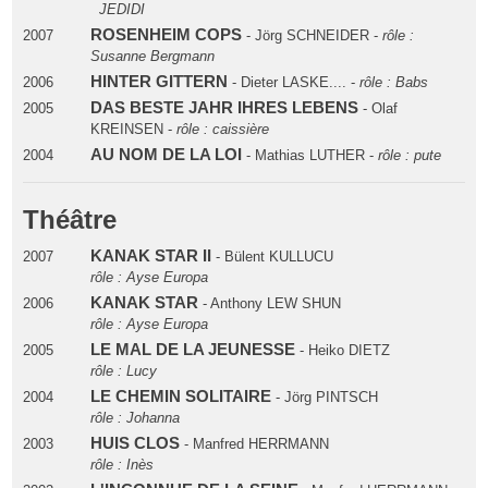
JEDIDI
ROSENHEIM COPS
2007
- Jörg SCHNEIDER -
rôle :
Susanne Bergmann
HINTER GITTERN
2006
- Dieter LASKE.... -
rôle : Babs
DAS BESTE JAHR IHRES LEBENS
2005
- Olaf
KREINSEN -
rôle : caissière
AU NOM DE LA LOI
2004
- Mathias LUTHER -
rôle : pute
Théâtre
KANAK STAR II
2007
- Bülent KULLUCU
rôle : Ayse Europa
KANAK STAR
2006
- Anthony LEW SHUN
rôle : Ayse Europa
LE MAL DE LA JEUNESSE
2005
- Heiko DIETZ
rôle : Lucy
LE CHEMIN SOLITAIRE
2004
- Jörg PINTSCH
rôle : Johanna
HUIS CLOS
2003
- Manfred HERRMANN
rôle : Inès