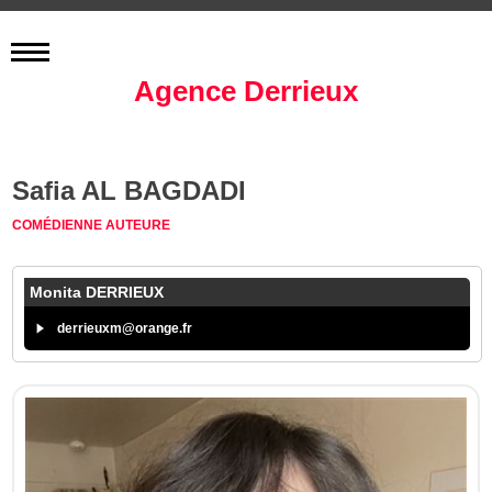
Agence Derrieux
Safia AL BAGDADI
COMÉDIENNE
AUTEURE
Monita DERRIEUX
derrieuxm@orange.fr