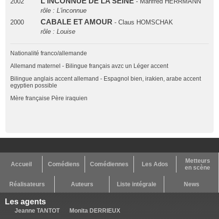
L'INCONNUE DE LA SEINE
2002
- Manfred HERRMANN
rôle : L'inconnue
CABALE ET AMOUR
2000
- Claus HOMSCHAK
rôle : Louise
Nationalité franco/allemande
Allemand maternel - Bilingue français avzc un Léger accent
Bilingue anglais accent allemand - Espagnol bien, irakien, arabe accent
egyptien possible
Mère française Père iraquien
Metteurs
Accueil
Comédiens
Comédiennes
Les Ados
en scène
Réalisateurs
Auteurs
Liste intégrale
News
Les agents
Jeanne TANTOT
Monita DERRIEUX