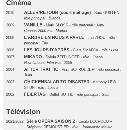
Cinéma
ALLER/RETOUR (court métrage)
2010
- Sara GUILLEN -
rôle principal : Blanca
VANILLE
2009
- Mark SLOSS -
rôle principal : Amy
Cannes 2009 Film Market
L'ARBRE EN NOUS A PARLÉ
2008
- Jue ZHOU -
rôle
principal : Elle
LES JOURS D'APRÈS
2008
- Clara SMADJA -
rôle : Lisa
MIKADO
2007
- Sylvia ZEITLINGER -
rôle : Joana
New Orleans Film Fest 2008
AFTER TRAFFIC
2004
- Vera SCHROEDER -
rôle principal :
Julia
CHICKENSALAD TO DISASTER
2003
- Anthony LEW
SHUN -
rôle : Louca
FEIERTAG
2002
- Detlef BOTHE -
rôle principal : Gala
Télévision
Série OPERA SAISON 2
2021/2022
- Cécile DUCROCQ +
Stéphane DEMOUSTIER -
rôle : Journaliste Malika