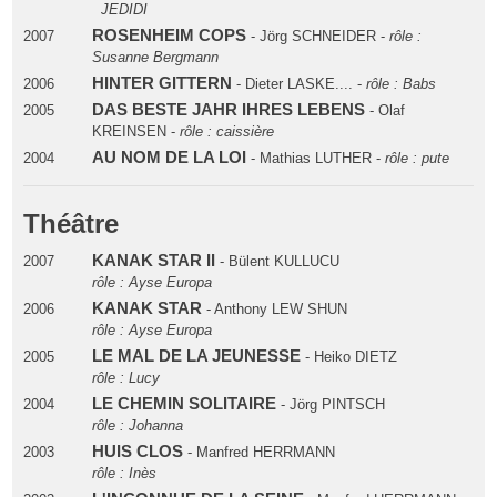
JEDIDI
ROSENHEIM COPS
2007
- Jörg SCHNEIDER -
rôle :
Susanne Bergmann
HINTER GITTERN
2006
- Dieter LASKE.... -
rôle : Babs
DAS BESTE JAHR IHRES LEBENS
2005
- Olaf
KREINSEN -
rôle : caissière
AU NOM DE LA LOI
2004
- Mathias LUTHER -
rôle : pute
Théâtre
KANAK STAR II
2007
- Bülent KULLUCU
rôle : Ayse Europa
KANAK STAR
2006
- Anthony LEW SHUN
rôle : Ayse Europa
LE MAL DE LA JEUNESSE
2005
- Heiko DIETZ
rôle : Lucy
LE CHEMIN SOLITAIRE
2004
- Jörg PINTSCH
rôle : Johanna
HUIS CLOS
2003
- Manfred HERRMANN
rôle : Inès