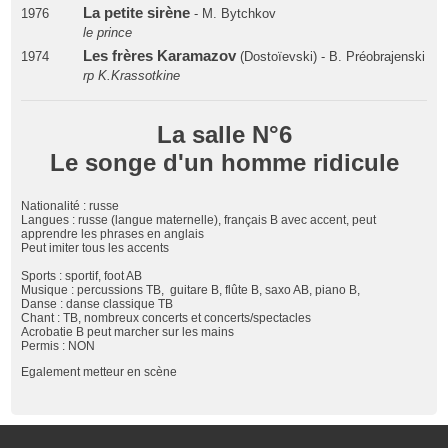
La petite sirène
1976
- M. Bytchkov
le prince
Les frères Karamazov
1974
(Dostoïevski) - B. Préobrajenski
rp K.Krassotkine
La salle N°6
Le songe d'un homme ridicule
Nationalité : russe
Langues : russe (langue maternelle), français B avec accent, peut
apprendre les phrases en anglais
Peut imiter tous les accents
Sports : sportif, foot AB
Musique : percussions TB, guitare B, flûte B, saxo AB, piano B,
Danse : danse classique TB
Chant : TB, nombreux concerts et concerts/spectacles
Acrobatie B peut marcher sur les mains
Permis : NON
Egalement metteur en scène