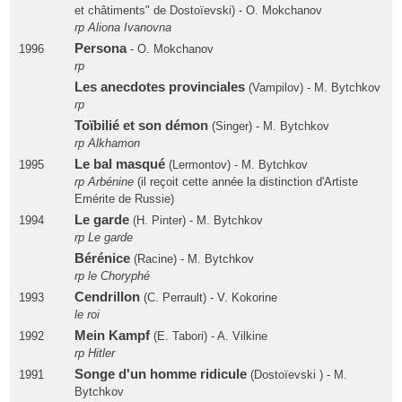
et châtiments" de Dostoïevski) - O. Mokchanov
rp Aliona Ivanovna
Persona
1996
- O. Mokchanov
rp
Les anecdotes provinciales
(Vampilov) - M. Bytchkov
rp
Toïbilié et son démon
(Singer) - M. Bytchkov
rp Alkhamon
Le bal masqué
1995
(Lermontov) - M. Bytchkov
rp Arbénine
(il reçoit cette année la distinction d'Artiste
Emérite de Russie)
Le garde
1994
(H. Pinter) - M. Bytchkov
rp Le garde
Bérénice
(Racine) - M. Bytchkov
rp le Choryphé
Cendrillon
1993
(C. Perrault) - V. Kokorine
le roi
Mein Kampf
1992
(E. Tabori) - A. Vilkine
rp Hitler
Songe d'un homme ridicule
1991
(Dostoïevski ) - M.
Bytchkov