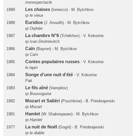
monospectacle
Les chaises
1989
(Ionesco) - M. Bytchkov
rp le vieux
Euridice
1988
(J. Anouilh) - M. Bytchkov
rp Orphée
La chambre N°6
1987
(Tchékhov) - V. Kokorine
rp Ivan Dmitriévitch
Caïn
1986
(Bayron) - M. Bytchkov
rp Caïn
Contes populaires russes
1985
- V. Kokorine
le lapin
Songe d'une nuit d'été
1984
- V. Kokorine
Pak
Le fils aîné
1983
(Vampilov)
rp Boussiguine
Mozart et Saliéri
1982
(Pouchkine) - B. Préobrajenski
rp Mozart
Hamlet
1981
(W. Shakespeare) - M. Bytchkov
rp Hamlet
La nuit de Noël
1977
(Gogol) - B. Préobrajenski
rp le diable