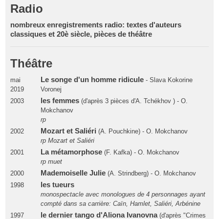
Radio
nombreux enregistrements radio: textes d'auteurs
classiques et 20è siècle, pièces de théâtre
Théâtre
Le songe d'un homme ridicule
mai
- Slava Kokorine
2019
Voronej
les femmes
2003
(d'après 3 pièces d'A. Tchékhov ) - O.
Mokchanov
rp
Mozart et Saliéri
2002
(A. Pouchkine) - O. Mokchanov
rp Mozart et Saliéri
La métamorphose
2001
(F. Kafka) - O. Mokchanov
rp muet
Mademoiselle Julie
2000
(A. Strindberg) - O. Mokchanov
les tueurs
1998
monospectacle avec monologues de 4 personnages ayant
compté dans sa carrière: Caïn, Hamlet, Saliéri, Arbénine
le dernier tango d'Aliona Ivanovna
1997
(d'après "Crimes