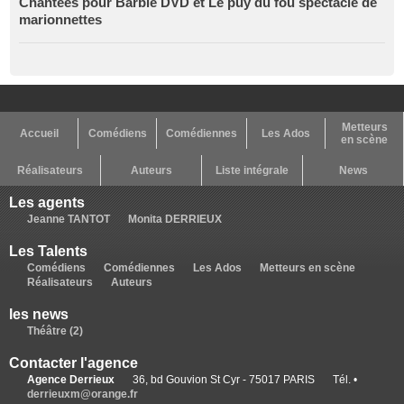
Chantées pour Barbie DVD et Le puy du fou spectacle de
marionnettes
Metteurs
Accueil
Comédiens
Comédiennes
Les Ados
en scène
Réalisateurs
Auteurs
Liste intégrale
News
Les agents
Jeanne TANTOT
Monita DERRIEUX
Les Talents
Comédiens
Comédiennes
Les Ados
Metteurs en scène
Réalisateurs
Auteurs
les news
Théâtre (2)
Contacter l'agence
Agence Derrieux
36, bd Gouvion St Cyr - 75017 PARIS
Tél. •
derrieuxm@orange.fr