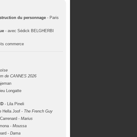
nstruction du personnage
- Paris
que
- avec Sédick BELGHERBI
 Bts commerce
oïse
 film de CANNES 2026
ajeman
ieu Longatte
ID
- Lila Pineli
e Hella Joof -
The French Guy
 Carrenard -
Marius
emona -
Moussa
nard -
Dama