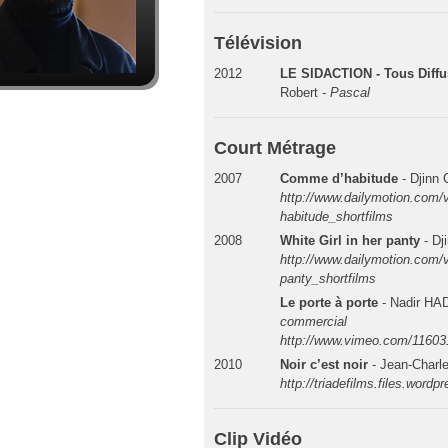
Télévision
2012
LE SIDACTION - Tous Diffu
Robert -
Pascal
Court Métrage
2007
Comme d’habitude
- Djin
http://www.dailymotion.com
habitude_shortfilms
2008
White Girl in her panty
- D
http://www.dailymotion.com/v
panty_shortfilms
Le porte à porte
- Nadir H
commercial
http://www.vimeo.com/11603
2010
Noir c’est noir
- Jean-Char
http://triadefilms.files.word
Clip Vidéo