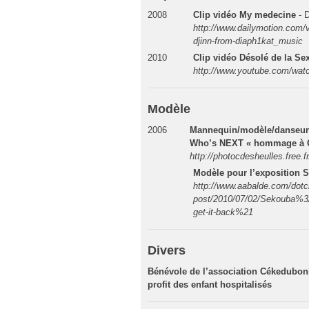
2008
Clip vidéo My medecine
- 
http://www.dailymotion.com
djinn-from-diaph1kat_music
2010
Clip vidéo Désolé de la Se
http://www.youtube.com/w
Modèle
2006
Mannequin/modèle/danseur p
Who’s NEXT « hommage à 
http://photocdesheulles.free.
Modèle pour l’exposition
http://www.aabalde.com/dotc
post/2010/07/02/Sekouba%3A-M
get-it-back%21
Divers
Bénévole de l’association Cékedubon
profit des enfant hospitalisés