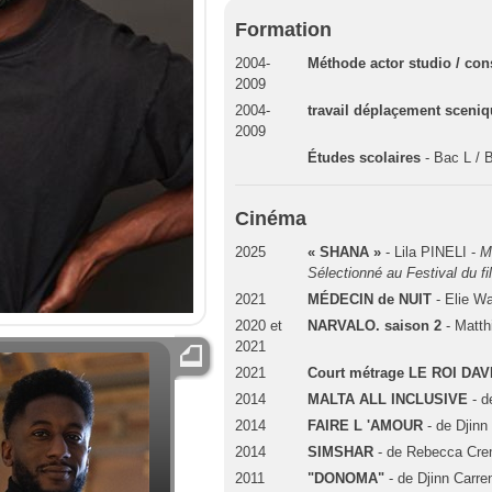
Formation
2004-
Méthode actor studio / co
2009
2004-
travail déplaçement sceni
2009
Études scolaires
- Bac L /
Cinéma
2025
« SHANA »
- Lila PINELI -
M
Sélectionné au Festival du
2021
MÉDECIN de NUIT
- Elie W
2020 et
NARVALO. saison 2
- Matth
2021
2021
Court métrage LE ROI DAV
2014
MALTA ALL INCLUSIVE
- d
2014
FAIRE L 'AMOUR
- de Djinn
2014
SIMSHAR
- de Rebecca Cr
2011
"DONOMA"
- de Djinn Carre