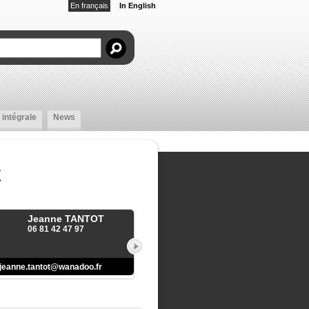
En français
In English
 intégrale
News
E
Jeanne TANTOT
06 81 42 47 97
jeanne.tantot@wanadoo.fr