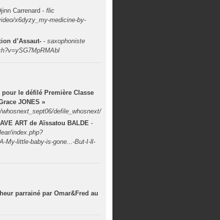
Djinn Carrenard -
flic
/video/x6dyzy_my-medicine-by-
xion d’Assaut-
-
saxophoniste
atch?v=ySG7MpRMAbI
our le défilé Première Classe
Grace JONES »
fr/whosnext_sept06/defile_whosnext/
 SAVE ART de Aïssatou BALDE
-
lear/index.php?
y-little-baby-is-gone...-But-I-ll-
heur parrainé par Omar&Fred au