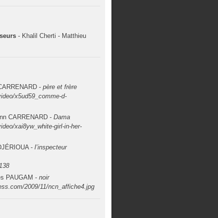
seurs
- Khalil Cherti - Matthieu
n CARRENARD -
père et frère
/video/x5ud59_comme-d-
jinn CARRENARD -
Dama
ideo/xai8yw_white-girl-in-her-
ADJÉRIOUA -
l’inspecteur
138
les PAUGAM -
noir
press.com/2009/11/ncn_affiche4.jpg