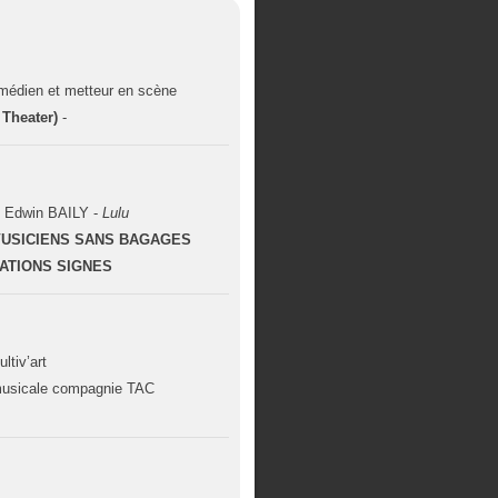
médien et metteur en scène
 Theater)
-
- Edwin BAILY -
Lulu
 VUSICIENS SANS BAGAGES
RATIONS SIGNES
ultiv’art
musicale compagnie TAC