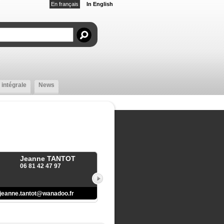
En français
In English
 intégrale
News
Jeanne TANTOT
06 81 42 47 97
jeanne.tantot@wanadoo.fr