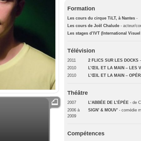
Formation
Les cours du cirque TiLT, à Nantes
-
Les cours de Joël Chalude
- acteur/co
Les stages d’IVT (International Visuel
Télévision
2011
2 FLICS SUR LES DOCKS
2010
L’ŒIL ET LA MAIN – LES
2010
L’ŒIL ET LA MAIN – OPÉ
Théâtre
2007
L’ABBÉE DE L’ÉPÉE
- de C
2006 à
SIGN’ & MOUV’
- comédie 
2009
Compétences