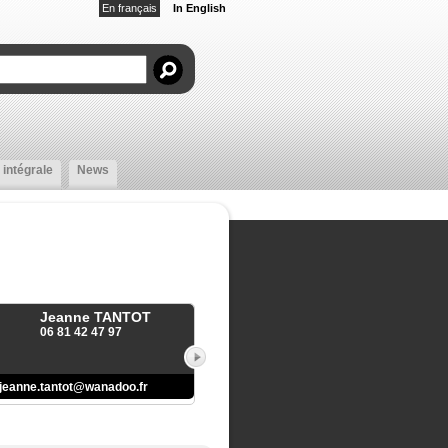
En français
In English
 intégrale
News
Jeanne TANTOT
06 81 42 47 97
jeanne.tantot@wanadoo.fr