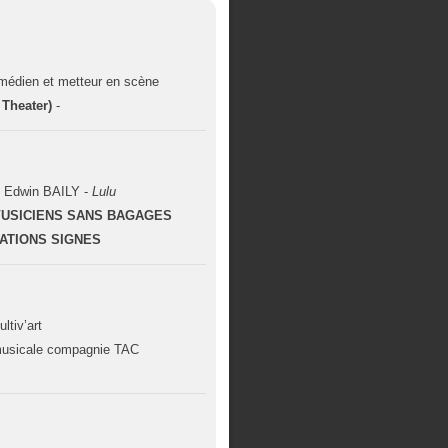
médien et metteur en scène
 Theater)
-
- Edwin BAILY -
Lulu
 VUSICIENS SANS BAGAGES
RATIONS SIGNES
ultiv’art
musicale compagnie TAC