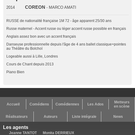
COREON
2014
- MARCO AMATI
RUSSE de nationalité française 1M 72 - âge apparent 25/30 ans
Russe maternel - Accent russe ou léger accent russe possible en français
Anglais assez bon avec un accent français
Danseuse professionnelle depuis l'âge de 4 ans ballet classique+pointes
au Théâtre du Bolchoï
Logeable aussi à Lille, Londres
Cours de Chant depuis 2013
Piano Bien
Metteurs
Accueil
Comédiens
Comédiennes
Les Ados
en scène
Réalisateurs
Auteurs
Liste intégrale
News
Les agents
Jeanne TANTOT
Monita DERRIEUX