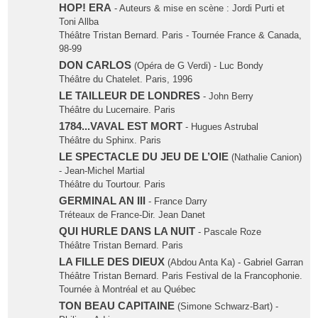
HOP! ERA
- Auteurs & mise en scène : Jordi Purti et
Toni Allba
Théâtre Tristan Bernard. Paris - Tournée France & Canada,
98-99
DON CARLOS
(Opéra de G Verdi) - Luc Bondy
Théâtre du Chatelet. Paris, 1996
LE TAILLEUR DE LONDRES
- John Berry
Théâtre du Lucernaire. Paris
1784...VAVAL EST MORT
- Hugues Astrubal
Théâtre du Sphinx. Paris
LE SPECTACLE DU JEU DE L’OIE
(Nathalie Canion)
- Jean-Michel Martial
Théâtre du Tourtour. Paris
GERMINAL AN III
- France Darry
Tréteaux de France-Dir. Jean Danet
QUI HURLE DANS LA NUIT
- Pascale Roze
Théâtre Tristan Bernard. Paris
LA FILLE DES DIEUX
(Abdou Anta Ka) - Gabriel Garran
Théâtre Tristan Bernard. Paris Festival de la Francophonie.
Tournée à Montréal et au Québec
TON BEAU CAPITAINE
(Simone Schwarz-Bart) -