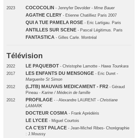
COCOCOLIN
2023
- Jennyfer Devolder -
Mme Bauer
AGATHE CLERY
- Etienne Chatilliez Paris 2007
QUI A TUE PAMELA ROSE
- Eric Lartigau. Paris
ANTILLES SUR SCENE
- Pascal Légitimus. Paris
FANTASTICA
- Gilles Carle. Montréal
Télévision
LE PAQUEBOT
2022
- Christophe Lamotte -
Hawa Tounkara
LES ENFANTS DU MENSONGE
2017
- Eric Duret -
Marguerite St Simon
(LJTB) MAUVAIS MEDICAMENT - FR2
2012
- Géraud
Pineau -
Karine / Médecin de famille
PROFILAGE
2012
- - Alexandre LAURENT -
Christiane
LAMARK
DOCTEUR COSMA
- Frank Aprèdéris
LE LYCEE
- Miguel Courtois
CA C’EST PALACE
- Jean-Michel Ribes- Chorégraphie
: J.Moussy