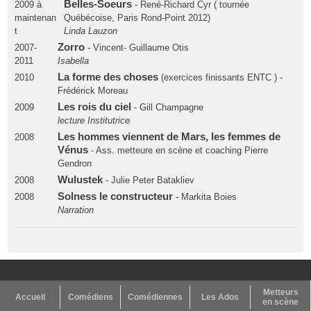
Belles-Soeurs
2009 à
- René-Richard Cyr ( tournée
maintenan
Québécoise, Paris Rond-Point 2012)
t
Linda Lauzon
Zorro
2007-
- Vincent- Guillaume Otis
2011
Isabella
La forme des choses
2010
(exercices finissants ENTC ) -
Frédérick Moreau
Les rois du ciel
2009
- Gill Champagne
lecture Institutrice
Les hommes viennent de Mars, les femmes de
2008
Vénus
- Ass. metteure en scène et coaching Pierre
Gendron
Wulustek
2008
- Julie Peter Batakliev
Solness le constructeur
2008
- Markita Boies
Narration
Metteurs
Accueil
Comédiens
Comédiennes
Les Ados
en scène