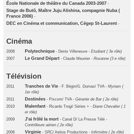
École Nationale de théâtre du Canada 2003-2007
-
Stage de Butô, Maître Juju Alishina, compagnie Nuba (
France 2006)
-
DEC en Cinéma et communication, Cégep St-Laurent
-
Cinéma
Polytechnique
2008
- Denis Villeneuve -
Etudiant ( 3e rôle)
Le Grand Départ
2007
- Claude Meunier -
Roxanne (3 e rôle)
Télévision
Tranches de Vie
2011
- F. Bégin/G. Dumas/ TVA -
Myriam (
1er rôle)
Destinées
2011
- Pixcom/ TVA -
Gérante de Bar ( 2e rôle)
Malenfant
2010
- Ricardo Trogi/ Séries + -
Diane Chevalier ( 1
er rôle)
J'ai frôlé la mort
2009
- Canal D/ La Presse Télé -
Contrôleure aérien ( 2e rôle)
Virginie
2008
- SRC/ Aetios Productions -
Infirmière ( 2e rôle)