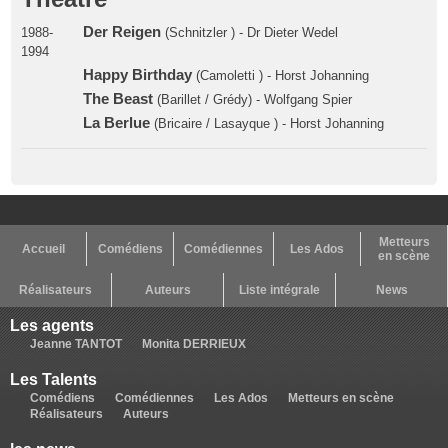
Der Reigen
1988-
(Schnitzler ) - Dr Dieter Wedel
1994
Happy Birthday
(Camoletti ) - Horst Johanning
The Beast
(Barillet / Grédy) - Wolfgang Spier
La Berlue
(Bricaire / Lasayque ) - Horst Johanning
Metteurs
Accueil
Comédiens
Comédiennes
Les Ados
en scène
Réalisateurs
Auteurs
Liste intégrale
News
Les agents
Jeanne TANTOT
Monita DERRIEUX
Les Talents
Comédiens
Comédiennes
Les Ados
Metteurs en scène
Réalisateurs
Auteurs