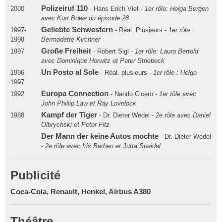
Polizeiruf 110
2000
- Hans Erich Viet -
1er rôle: Helga Bergen
avec Kurt Böwe du épisode 28
Geliebte Schwestern
1997-
- Réal. Plusieurs -
1er rôle:
1998
Berrnadette Kirchner
Große Freiheit
1997
- Robert Sigl -
1er rôle: Laura Bertold
avec Dominique Horwitz et Peter Striebeck
Un Posto al Sole
1996-
- Réal. plusieurs -
1er rôle : Helga
1997
Europa Connection
1992
- Nando Cicero -
1er rôle avec
John Phillip Law et Ray Lovelock
Kampf der Tiger
1988
- Dr. Dieter Wedel -
2e rôle avec Daniel
Olbrychski et Peter Fitz
Der Mann der keine Autos mochte
- Dr. Dieter Wedel
-
2e rôle avec Iris Berben et Jutta Speidel
Publicité
Coca-Cola, Renault, Henkel, Airbus A380
Théâtre