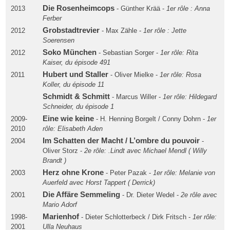
Die Rosenheimcops
2013
- Günther Krää -
1er rôle : Anna
Ferber
Grobstadtrevier
2012
- Max Zähle -
1er rôle : Jette
Soerensen
Soko München
2012
- Sebastian Sorger -
1er rôle: Rita
Kaiser, du épisode 491
Hubert und Staller
2011
- Oliver Mielke -
1er rôle: Rosa
Koller, du épisode 11
Schmidt & Schmitt
- Marcus Willer -
1er rôle: Hildegard
Schneider, du épisode 1
Eine wie keine
2009-
- H. Henning Borgelt / Conny Dohrn -
1er
2010
rôle: Elisabeth Aden
Im Schatten der Macht / L’ombre du pouvoir
2004
-
Oliver Storz -
2e rôle: .Lindt avec Michael Mendl ( Willy
Brandt )
Herz ohne Krone
2003
- Peter Pazak -
1er rôle: Melanie von
Auerfeld avec Horst Tappert ( Derrick)
Die Affäre Semmeling
2001
- Dr. Dieter Wedel -
2e rôle avec
Mario Adorf
Marienhof
1998-
- Dieter Schlotterbeck / Dirk Fritsch -
1er rôle:
2001
Ulla Neuhaus