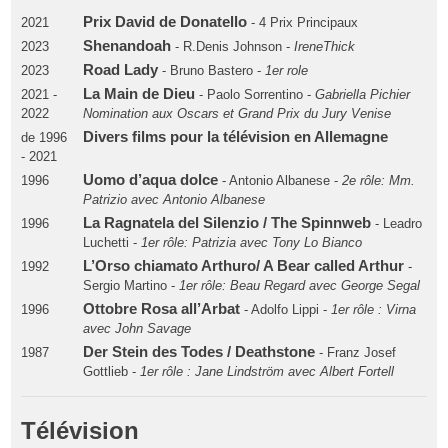
Prix David de Donatello
2021
- 4 Prix Principaux
Shenandoah
2023
- R.Denis Johnson -
IreneThick
Road Lady
2023
- Bruno Bastero -
1er role
La Main de Dieu
2021 -
- Paolo Sorrentino -
Gabriella Pichier
2022
Nomination aux Oscars et Grand Prix du Jury Venise
Divers films pour la télévision en Allemagne
de 1996
- 2021
Uomo d’aqua dolce
1996
- Antonio Albanese -
2e rôle: Mm.
Patrizio avec Antonio Albanese
La Ragnatela del Silenzio / The Spinnweb
1996
- Leadro
Luchetti -
1er rôle: Patrizia avec Tony Lo Bianco
L’Orso chiamato Arthuro/ A Bear called Arthur
1992
-
Sergio Martino -
1er rôle: Beau Regard avec George Segal
Ottobre Rosa all’Arbat
1996
- Adolfo Lippi -
1er rôle : Virna
avec John Savage
Der Stein des Todes / Deathstone
1987
- Franz Josef
Gottlieb -
1er rôle : Jane Lindström avec Albert Fortell
Télévision