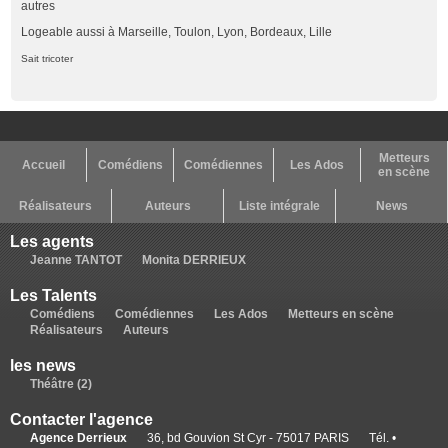
autres
Logeable aussi à Marseille, Toulon, Lyon, Bordeaux, Lille
Sait tricoter
Metteurs
Accueil
Comédiens
Comédiennes
Les Ados
en scène
Réalisateurs
Auteurs
Liste intégrale
News
Les agents
Jeanne TANTOT
Monita DERRIEUX
Les Talents
Comédiens
Comédiennes
Les Ados
Metteurs en scène
Réalisateurs
Auteurs
les news
Théâtre (2)
Contacter l'agence
Agence Derrieux
36, bd Gouvion St Cyr - 75017 PARIS
Tél. •