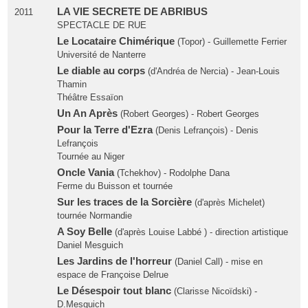
LA VIE SECRETE DE ABRIBUS
2011
SPECTACLE DE RUE
Le Locataire Chimérique
(Topor) - Guillemette Ferrier
Université de Nanterre
Le diable au corps
(d'Andréa de Nercia) - Jean-Louis
Thamin
Théâtre Essaïon
Un An Après
(Robert Georges) - Robert Georges
Pour la Terre d'Ezra
(Denis Lefrançois) - Denis
Lefrançois
Tournée au Niger
Oncle Vania
(Tchekhov) - Rodolphe Dana
Ferme du Buisson et tournée
Sur les traces de la Sorcière
(d'après Michelet)
tournée Normandie
A Soy Belle
(d'après Louise Labbé ) - direction artistique
Daniel Mesguich
Les Jardins de l'horreur
(Daniel Call) - mise en
espace de Françoise Delrue
Le Désespoir tout blanc
(Clarisse Nicoïdski) -
D.Mesguich