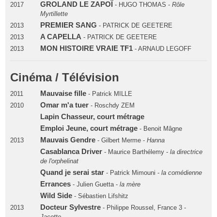
GROLAND LE ZAPOÏ
2017
- HUGO THOMAS -
Rôle
Myrtillette
PREMIER SANG
2013
- PATRICK DE GEETERE
A CAPELLA
2013
- PATRICK DE GEETERE
MON HISTOIRE VRAIE TF1
2013
- ARNAUD LEGOFF
Cinéma / Télévision
Mauvaise fille
2011
- Patrick MILLE
Omar m'a tuer
2010
- Roschdy ZEM
Lapin Chasseur, court métrage
Emploi Jeune, court métrage
- Benoit Mâgne
Mauvais Gendre
2013
- Gilbert Merme -
Hanna
Casablanca Driver
- Maurice Barthélemy -
la directrice
de l'orphelinat
Quand je serai star
- Patrick Mimouni -
la comédienne
Errances
- Julien Guetta -
la mère
Wild Side
- Sébastien Lifshitz
Docteur Sylvestre
2013
- Philippe Roussel, France 3 -
Jacotte