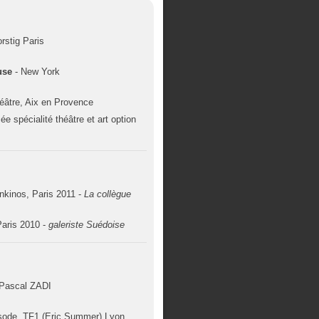
rstig Paris
use
- New York
héâtre, Aix en Provence
ée spécialité théâtre et art option
nkinos, Paris 2011 -
La collègue
Paris 2010 -
galeriste Suédoise
Pascal ZADI
pisode, TF1 (Eric Summer) Lyon