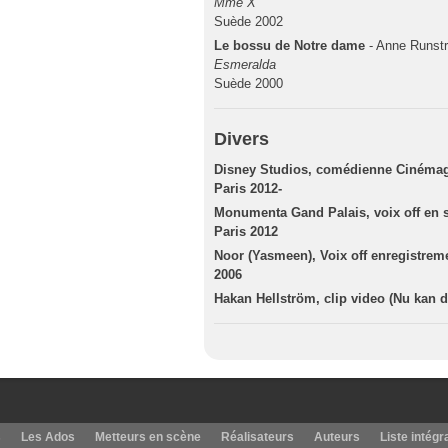
Mme X
Suède 2002
Le bossu de Notre dame
- Anne Runst
Esmeralda
Suède 2000
Divers
Disney Studios, comédienne Cinémagi
Paris 2012-
Monumenta Gand Palais, voix off en 
Paris 2012
Noor (Yasmeen), Voix off enregistre
2006
Hakan Hellström, clip video (Nu kan d
s
Les Ados
Metteurs en scène
Réalisateurs
Auteurs
Liste intégr