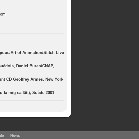
röm
que/Art of Animation/Stitch Live
suédois, Daniel Buren/CNAP,
ment CD Geoffrey Armes, New York
u fa mig sa lätt), Suède 2001
ale
News