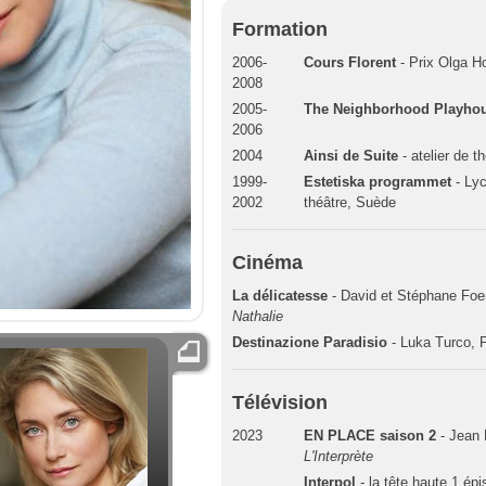
Formation
2006-
Cours Florent
- Prix Olga Ho
2008
2005-
The Neighborhood Playho
2006
2004
Ainsi de Suite
- atelier de t
1999-
Estetiska programmet
- Lyc
2002
théâtre, Suède
Cinéma
La délicatesse
- David et Stéphane Foe
Nathalie
Destinazione Paradisio
- Luka Turco, 
Télévision
2023
EN PLACE saison 2
- Jean 
L'Interprète
Interpol
- la tête haute 1 é