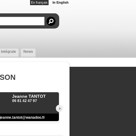
En français
In English
 intégrale
News
SSON
Jeanne TANTOT
06 81 42 47 97
jeanne.tantot@wanadoo.fr