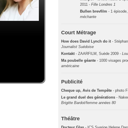
2011 -
Fille Londres 1
Bullen brevfilm
- 1 épisode
méchante
Court Métrage
How does David Lynch do it
- Stéphan
Journalist Suédoise
Kontakt
- ZAARFILM, Suède 2009 -
Lou
Ma poubelle géante
- 1000 visages pro
américaine
Publicité
Cheque up, Avis de Tempête
- photo F
Le grand duel des générations
- Nake
Brigitte Bardot/femme années 80
Théâtre
Docteur Glas
- ICS Sverige Helene Dar