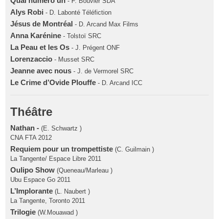
Quai numéro un
- F. Bouvier SDA
Alys Robi
- D. Labonté Téléfiction
Jésus de Montréal
- D. Arcand Max Films
Anna Karénine
- Tolstoï SRC
La Peau et les Os
- J. Prégent ONF
Lorenzaccio
- Musset SRC
Jeanne avec nous
- J. de Vermorel SRC
Le Crime d’Ovide Plouffe
- D. Arcand ICC
Théâtre
Nathan -
(E. Schwartz )
CNA FTA 2012
Requiem pour un trompettiste
(C. Guilmain )
La Tangente/ Espace Libre 2011
Oulipo Show
(Queneau/Marleau )
Ubu Espace Go 2011
L’Implorante
(L. Naubert )
La Tangente, Toronto 2011
Trilogie
(W.Mouawad )