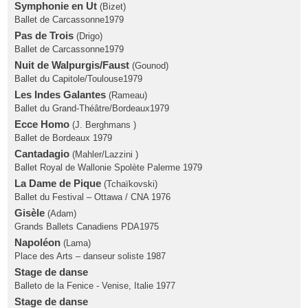
Symphonie en Ut
(Bizet)
Ballet de Carcassonne1979
Pas de Trois
(Drigo)
Ballet de Carcassonne1979
Nuit de Walpurgis/Faust
(Gounod)
Ballet du Capitole/Toulouse1979
Les Indes Galantes
(Rameau)
Ballet du Grand-Théâtre/Bordeaux1979
Ecce Homo
(J. Berghmans )
Ballet de Bordeaux 1979
Cantadagio
(Mahler/Lazzini )
Ballet Royal de Wallonie Spolète Palerme 1979
La Dame de Pique
(Tchaïkovski)
Ballet du Festival – Ottawa / CNA 1976
Gisèle
(Adam)
Grands Ballets Canadiens PDA1975
Napoléon
(Lama)
Place des Arts – danseur soliste 1987
Stage de danse
Balleto de la Fenice - Venise, Italie 1977
Stage de danse