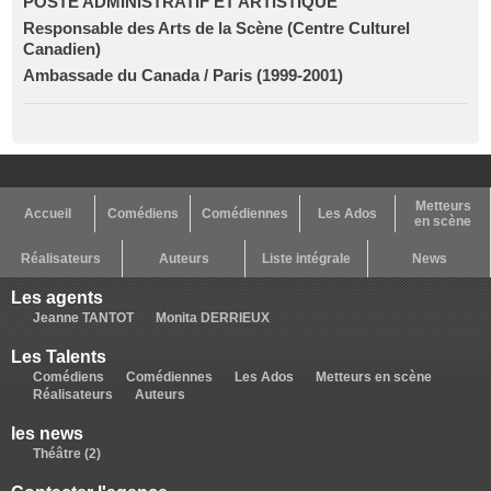
POSTE ADMINISTRATIF ET ARTISTIQUE
Responsable des Arts de la Scène (Centre Culturel
Canadien)
Ambassade du Canada / Paris (1999-2001)
Metteurs
Accueil
Comédiens
Comédiennes
Les Ados
en scène
Réalisateurs
Auteurs
Liste intégrale
News
Les agents
Jeanne TANTOT
Monita DERRIEUX
Les Talents
Comédiens
Comédiennes
Les Ados
Metteurs en scène
Réalisateurs
Auteurs
les news
Théâtre (2)