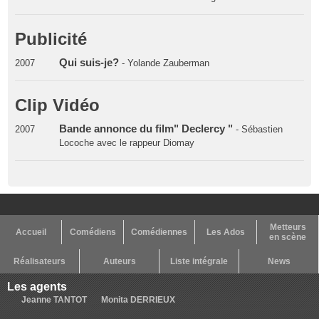
Publicité
Qui suis-je?
2007
- Yolande Zauberman
Clip Vidéo
Bande annonce du film" Declercy "
2007
- Sébastien
Locoche avec le rappeur Diomay
Metteurs
Accueil
Comédiens
Comédiennes
Les Ados
en scène
Réalisateurs
Auteurs
Liste intégrale
News
Les agents
Jeanne TANTOT
Monita DERRIEUX