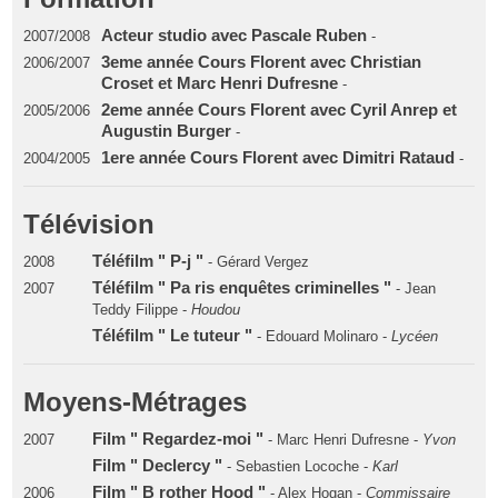
Acteur studio avec Pascale Ruben
2007/2008
-
3eme année Cours Florent avec Christian
2006/2007
Croset et Marc Henri Dufresne
-
2eme année Cours Florent avec Cyril Anrep et
2005/2006
Augustin Burger
-
1ere année Cours Florent avec Dimitri Rataud
2004/2005
-
Télévision
Téléfilm " P-j "
2008
- Gérard Vergez
Téléfilm " Pa ris enquêtes criminelles "
2007
- Jean
Teddy Filippe -
Houdou
Téléfilm " Le tuteur "
- Edouard Molinaro -
Lycéen
Moyens-Métrages
Film " Regardez-moi "
2007
- Marc Henri Dufresne -
Yvon
Film " Declercy "
- Sebastien Locoche -
Karl
Film " B rother Hood "
2006
- Alex Hogan -
Commissaire