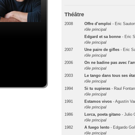
Théâtre
2008
Offre d’emploi
- Eric Sauton
rôle principal
Edgard et sa bonne
- Eric 
rôle principal
2007
Une paire de gifles
- Eric S
rôle principal
2006
On ne badine pas avec l'a
rôle principal
2003
Le tango dans tous ses éta
rôle principal
1994
Si tu supieras
- Raul Fonta
rôle principal
1991
Estamos vivos
- Agustín Va
rôle principal
1986
Lorca, poeta gitano
- Julio
rôle principal
1982
A fuego lento
- Edgardo Goñ
rôle principal