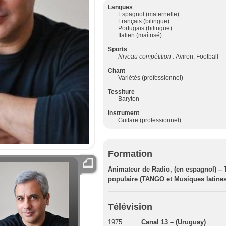
Langues
Espagnol (maternelle)
Français (bilingue)
Portugais (bilingue)
Italien (maîtrisé)
Sports
Niveau compétition :
Aviron, Football
Chant
Variétés (professionnel)
Tessiture
Baryton
Instrument
Guitare (professionnel)
Formation
Animateur de Radio, (en espagnol) – T
populaire (TANGO et Musiques latines
Télévision
1975
Canal 13 – (Uruguay)