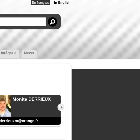
En français
In English
 intégrale
News
Monita DERRIEUX
derrieuxm@orange.fr