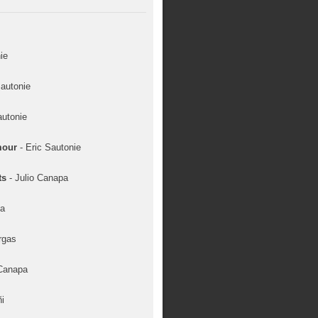
ie
Sautonie
autonie
mour
- Eric Sautonie
ts
- Julio Canapa
na
rgas
 Canapa
i