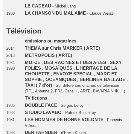
LE CADEAU
- Michel Lang
LA CHANSON DU MAL AIME
1980
- Claude Weisz
Télévision
émissions ou magazines
THEMA sur Chris MARKER ( ARTE)
2014
METROPOLIS ( ARTE)
2013
MOI-JE , DES RACINES ET DES AILES , SEXY
1984-
FOLIES , MOSAÎQUES , L’HERITAGE DE LA
1990
CHOUETTE , ENVOYE SPECIAL , MARC ET
SOPHIE , OCEANIQUES , BERLINER BALLADE ,
TAXI ( 7 d’or)
- Sur différentes chaînes de télévision
(TF1, Antenne 2, FR3, Canal +, ARTE, BAVARIA NHK …)
TV fictions
DOUBLE FACE
1985
- Serges Leroy
STUDIO LAVABO
1983
- Patrick Bouchitey
LES HOMMES DE BONNE VOLONTE
1981
- François
Villiers
DER FAHNDER
1983
- d’Erwin Keush