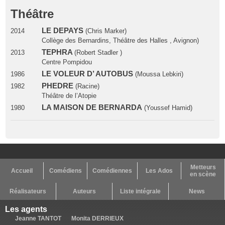
Théâtre
LE DEPAYS
2014
(Chris Marker)
Collège des Bernardins, Théâtre des Halles , Avignon)
TEPHRA
2013
(Robert Stadler )
Centre Pompidou
LE VOLEUR D’ AUTOBUS
1986
(Moussa Lebkiri)
PHEDRE
1982
(Racine)
Théâtre de l’Atopie
LA MAISON DE BERNARDA
1980
(Youssef Hamid)
Metteurs
Accueil
Comédiens
Comédiennes
Les Ados
en scène
Réalisateurs
Auteurs
Liste intégrale
News
Les agents
Jeanne TANTOT
Monita DERRIEUX