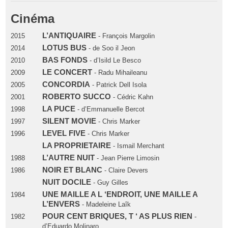
Cinéma
L’ANTIQUAIRE
2015
- François Margolin
LOTUS BUS
2014
- de Soo il Jeon
BAS FONDS
2010
- d’Isild Le Besco
LE CONCERT
2009
- Radu Mihaileanu
CONCORDIA
2005
- Patrick Dell Isola
ROBERTO SUCCO
2001
- Cédric Kahn
LA PUCE
1998
- d’Emmanuelle Bercot
SILENT MOVIE
1997
- Chris Marker
LEVEL FIVE
1996
- Chris Marker
LA PROPRIETAIRE
- Ismail Merchant
L’AUTRE NUIT
1988
- Jean Pierre Limosin
NOIR ET BLANC
1986
- Claire Devers
NUIT DOCILE
- Guy Gilles
UNE MAILLE A L ‘ENDROIT, UNE MAILLE A
1984
L’ENVERS
- Madeleine Laîk
POUR CENT BRIQUES, T ‘ AS PLUS RIEN
1982
-
d’Eduardo Molinaro