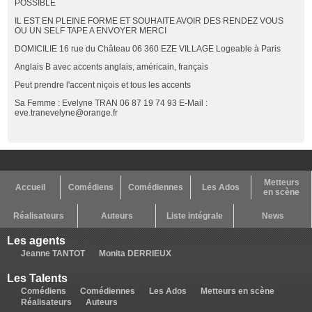
POSSIBLE
IL EST EN PLEINE FORME ET SOUHAITE AVOIR DES RENDEZ VOUS
OU UN SELF TAPE A ENVOYER MERCI
DOMICILIE 16 rue du Château 06 360 EZE VILLAGE Logeable à Paris
Anglais B avec accents anglais, américain, français
Peut prendre l'accent niçois et tous les accents
Sa Femme : Evelyne TRAN 06 87 19 74 93 E-Mail :
eve.tranevelyne@orange.fr
Metteurs
Accueil
Comédiens
Comédiennes
Les Ados
en scène
Réalisateurs
Auteurs
Liste intégrale
News
Les agents
Jeanne TANTOT
Monita DERRIEUX
Les Talents
Comédiens
Comédiennes
Les Ados
Metteurs en scène
Réalisateurs
Auteurs