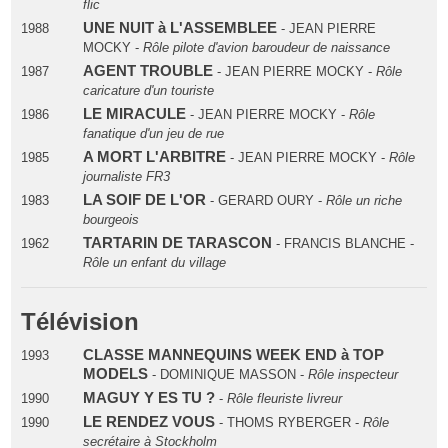
flic
UNE NUIT à L'ASSEMBLEE
1988
- JEAN PIERRE
MOCKY -
Rôle pilote d'avion baroudeur de naissance
AGENT TROUBLE
1987
- JEAN PIERRE MOCKY -
Rôle
caricature d'un touriste
LE MIRACULE
1986
- JEAN PIERRE MOCKY -
Rôle
fanatique d'un jeu de rue
A MORT L'ARBITRE
1985
- JEAN PIERRE MOCKY -
Rôle
journaliste FR3
LA SOIF DE L'OR
1983
- GERARD OURY -
Rôle un riche
bourgeois
TARTARIN DE TARASCON
1962
- FRANCIS BLANCHE -
Rôle un enfant du village
Télévision
CLASSE MANNEQUINS WEEK END à TOP
1993
MODELS
- DOMINIQUE MASSON -
Rôle inspecteur
MAGUY Y ES TU ?
1990
-
Rôle fleuriste livreur
LE RENDEZ VOUS
1990
- THOMS RYBERGER -
Rôle
secrétaire à Stockholm