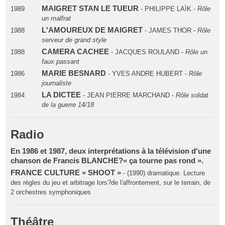
MAIGRET STAN LE TUEUR
1989
- PHILIPPE LAÏK -
Rôle
un malfrat
L'AMOUREUX DE MAIGRET
1988
- JAMES THOR -
Rôle
serveur de grand style
CAMERA CACHEE
1988
- JACQUES ROULAND -
Rôle un
faux passant
MARIE BESNARD
1986
- YVES ANDRE HUBERT -
Rôle
journaliste
LA DICTEE
1984
- JEAN PIERRE MARCHAND -
Rôle soldat
de la guerre 14/18
Radio
En 1986 et 1987, deux interprétations à la télévision d'une
chanson de Francis BLANCHE?« ça tourne pas rond ».
FRANCE CULTURE « SHOOT »
- (1990) dramatique. Lecture
des règles du jeu et arbitrage lors?de l'affrontement, sur le terrain, de
2 orchestres symphoniques
Théâtre