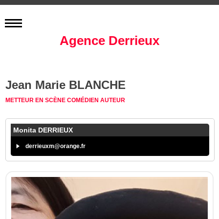
Agence Derrieux
Jean Marie BLANCHE
METTEUR EN SCÈNE
COMÉDIEN
AUTEUR
Monita DERRIEUX
derrieuxm@orange.fr