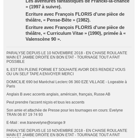
Les aventures fantastiques de Francki-la-chance
» (1997 à suivre).
Ecriture avec François FLORIS d'une pièce de
théâtre, « Pense-Bête » (1982).
Ecriture avec François FLORIS d'une pièce de
théâtre, « Curriculum Vitae » (1990), primée à «
Valenscène 90 ».
PARALYSE DEPUIS LE 10 NOVEMBRE 2018 - EN CHAISE ROULANTE
MAIN ET JAMBE DROITE EN BON ETAT - TOURNAGE TOUT A FAIT
POSSIBLE
IL EST EN PLEINE FORME ET SOUHAITE AVOIR DES RENDEZ VOUS
OU UN SELF TAPE A ENVOYER MERCI
DOMICILIE 690 bd Maréchal Leclerc 06 360 EZE VILLAGE - Logeable à
Paris
Anglais B avec accents anglais, américain, français, Russe AB
Peut prendre l'accent niçois et tous les accents
Son amie et attachée de Presse pour les tournages en cours: Evelyne
TRAN 06 87 19 74 93
E-Mail : eve.tranevelyne@orange.fr
PARALYSE DEPUIS LE 10 NOVEMBRE 2018 - EN CHAISE ROULANTE
MAIN ET JAMBE DROITE EN BON ETAT - TOURNAGE TOUT A FAIT