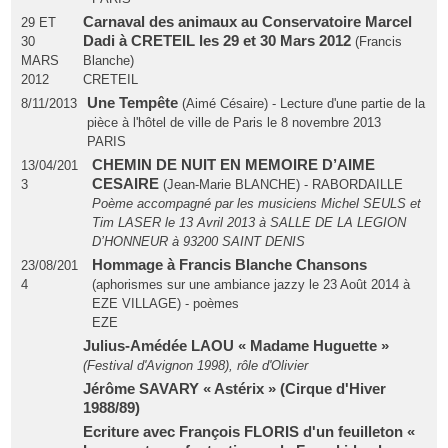
Carnaval des animaux au Conservatoire Marcel
29 ET
Dadi à CRETEIL les 29 et 30 Mars 2012
30
(Francis
MARS
Blanche)
2012
CRETEIL
Une Tempête
8/11/2013
(Aimé Césaire) - Lecture d'une partie de la
pièce à l'hôtel de ville de Paris le 8 novembre 2013
PARIS
CHEMIN DE NUIT EN MEMOIRE D’AIME
13/04/201
CESAIRE
3
(Jean-Marie BLANCHE) - RABORDAILLE
Poème accompagné par les musiciens Michel SEULS et
Tim LASER le 13 Avril 2013 à SALLE DE LA LEGION
D’HONNEUR à 93200 SAINT DENIS
Hommage à Francis Blanche Chansons
23/08/201
4
(aphorismes sur une ambiance jazzy le 23 Août 2014 à
EZE VILLAGE) - poèmes
EZE
Julius-Amédée LAOU « Madame Huguette »
(Festival d'Avignon 1998), rôle d'Olivier
Jérôme SAVARY « Astérix » (Cirque d'Hiver
1988/89)
Ecriture avec François FLORIS d'un feuilleton «