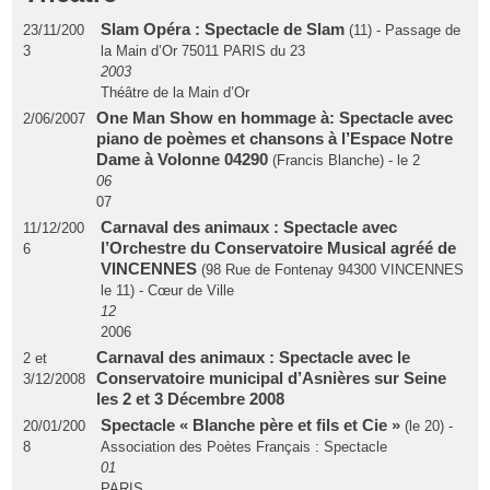
Slam Opéra : Spectacle de Slam
23/11/200
(11) - Passage de
3
la Main d’Or 75011 PARIS du 23
2003
Théâtre de la Main d’Or
One Man Show en hommage à: Spectacle avec
2/06/2007
piano de poèmes et chansons à l’Espace Notre
Dame à Volonne 04290
(Francis Blanche) - le 2
06
07
Carnaval des animaux : Spectacle avec
11/12/200
l’Orchestre du Conservatoire Musical agréé de
6
VINCENNES
(98 Rue de Fontenay 94300 VINCENNES
le 11) - Cœur de Ville
12
2006
Carnaval des animaux : Spectacle avec le
2 et
Conservatoire municipal d’Asnières sur Seine
3/12/2008
les 2 et 3 Décembre 2008
Spectacle « Blanche père et fils et Cie »
20/01/200
(le 20) -
8
Association des Poètes Français : Spectacle
01
PARIS