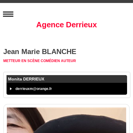
Agence Derrieux
Jean Marie BLANCHE
METTEUR EN SCÈNE
COMÉDIEN
AUTEUR
Monita DERRIEUX
derrieuxm@orange.fr