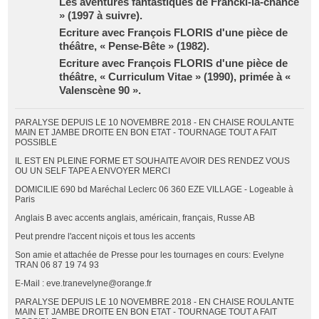
Les aventures fantastiques de Francki-la-chance
» (1997 à suivre).
Ecriture avec François FLORIS d'une pièce de
théâtre, « Pense-Bête » (1982).
Ecriture avec François FLORIS d'une pièce de
théâtre, « Curriculum Vitae » (1990), primée à «
Valenscène 90 ».
PARALYSE DEPUIS LE 10 NOVEMBRE 2018 - EN CHAISE ROULANTE
MAIN ET JAMBE DROITE EN BON ETAT - TOURNAGE TOUT A FAIT
POSSIBLE
IL EST EN PLEINE FORME ET SOUHAITE AVOIR DES RENDEZ VOUS
OU UN SELF TAPE A ENVOYER MERCI
DOMICILIE 690 bd Maréchal Leclerc 06 360 EZE VILLAGE - Logeable à
Paris
Anglais B avec accents anglais, américain, français, Russe AB
Peut prendre l'accent niçois et tous les accents
Son amie et attachée de Presse pour les tournages en cours: Evelyne
TRAN 06 87 19 74 93
E-Mail : eve.tranevelyne@orange.fr
PARALYSE DEPUIS LE 10 NOVEMBRE 2018 - EN CHAISE ROULANTE
MAIN ET JAMBE DROITE EN BON ETAT - TOURNAGE TOUT A FAIT