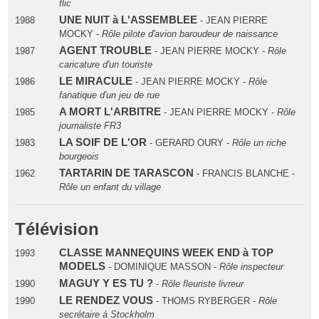
flic
UNE NUIT à L'ASSEMBLEE
1988
- JEAN PIERRE
MOCKY -
Rôle pilote d'avion baroudeur de naissance
AGENT TROUBLE
1987
- JEAN PIERRE MOCKY -
Rôle
caricature d'un touriste
LE MIRACULE
1986
- JEAN PIERRE MOCKY -
Rôle
fanatique d'un jeu de rue
A MORT L'ARBITRE
1985
- JEAN PIERRE MOCKY -
Rôle
journaliste FR3
LA SOIF DE L'OR
1983
- GERARD OURY -
Rôle un riche
bourgeois
TARTARIN DE TARASCON
1962
- FRANCIS BLANCHE -
Rôle un enfant du village
Télévision
CLASSE MANNEQUINS WEEK END à TOP
1993
MODELS
- DOMINIQUE MASSON -
Rôle inspecteur
MAGUY Y ES TU ?
1990
-
Rôle fleuriste livreur
LE RENDEZ VOUS
1990
- THOMS RYBERGER -
Rôle
secrétaire à Stockholm