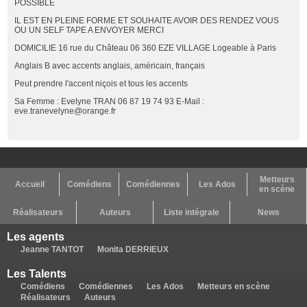
POSSIBLE
IL EST EN PLEINE FORME ET SOUHAITE AVOIR DES RENDEZ VOUS
OU UN SELF TAPE A ENVOYER MERCI
DOMICILIE 16 rue du Château 06 360 EZE VILLAGE Logeable à Paris
Anglais B avec accents anglais, américain, français
Peut prendre l'accent niçois et tous les accents
Sa Femme : Evelyne TRAN 06 87 19 74 93 E-Mail :
eve.tranevelyne@orange.fr
Metteurs
Accueil
Comédiens
Comédiennes
Les Ados
en scène
Réalisateurs
Auteurs
Liste intégrale
News
Les agents
Jeanne TANTOT
Monita DERRIEUX
Les Talents
Comédiens
Comédiennes
Les Ados
Metteurs en scène
Réalisateurs
Auteurs