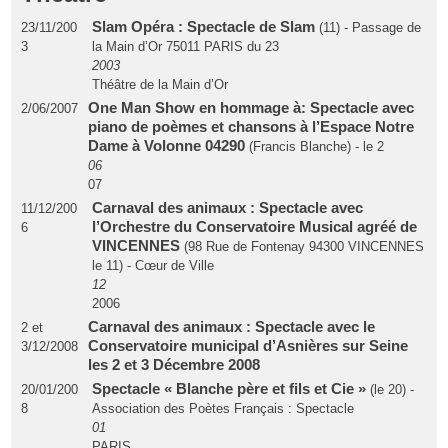
Slam Opéra : Spectacle de Slam
23/11/200
(11) - Passage de
3
la Main d’Or 75011 PARIS du 23
2003
Théâtre de la Main d’Or
One Man Show en hommage à: Spectacle avec
2/06/2007
piano de poèmes et chansons à l’Espace Notre
Dame à Volonne 04290
(Francis Blanche) - le 2
06
07
Carnaval des animaux : Spectacle avec
11/12/200
l’Orchestre du Conservatoire Musical agréé de
6
VINCENNES
(98 Rue de Fontenay 94300 VINCENNES
le 11) - Cœur de Ville
12
2006
Carnaval des animaux : Spectacle avec le
2 et
Conservatoire municipal d’Asnières sur Seine
3/12/2008
les 2 et 3 Décembre 2008
Spectacle « Blanche père et fils et Cie »
20/01/200
(le 20) -
8
Association des Poètes Français : Spectacle
01
PARIS