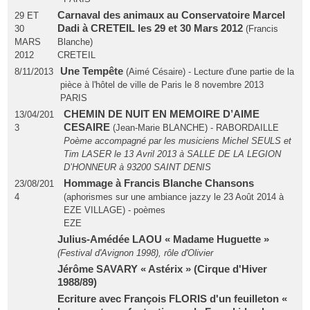
Carnaval des animaux au Conservatoire Marcel
29 ET
Dadi à CRETEIL les 29 et 30 Mars 2012
30
(Francis
MARS
Blanche)
2012
CRETEIL
Une Tempête
8/11/2013
(Aimé Césaire) - Lecture d'une partie de la
pièce à l'hôtel de ville de Paris le 8 novembre 2013
PARIS
CHEMIN DE NUIT EN MEMOIRE D’AIME
13/04/201
CESAIRE
3
(Jean-Marie BLANCHE) - RABORDAILLE
Poème accompagné par les musiciens Michel SEULS et
Tim LASER le 13 Avril 2013 à SALLE DE LA LEGION
D’HONNEUR à 93200 SAINT DENIS
Hommage à Francis Blanche Chansons
23/08/201
4
(aphorismes sur une ambiance jazzy le 23 Août 2014 à
EZE VILLAGE) - poèmes
EZE
Julius-Amédée LAOU « Madame Huguette »
(Festival d'Avignon 1998), rôle d'Olivier
Jérôme SAVARY « Astérix » (Cirque d'Hiver
1988/89)
Ecriture avec François FLORIS d'un feuilleton «