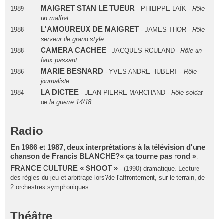
MAIGRET STAN LE TUEUR
1989
- PHILIPPE LAÏK -
Rôle
un malfrat
L'AMOUREUX DE MAIGRET
1988
- JAMES THOR -
Rôle
serveur de grand style
CAMERA CACHEE
1988
- JACQUES ROULAND -
Rôle un
faux passant
MARIE BESNARD
1986
- YVES ANDRE HUBERT -
Rôle
journaliste
LA DICTEE
1984
- JEAN PIERRE MARCHAND -
Rôle soldat
de la guerre 14/18
Radio
En 1986 et 1987, deux interprétations à la télévision d'une
chanson de Francis BLANCHE?« ça tourne pas rond ».
FRANCE CULTURE « SHOOT »
- (1990) dramatique. Lecture
des règles du jeu et arbitrage lors?de l'affrontement, sur le terrain, de
2 orchestres symphoniques
Théâtre