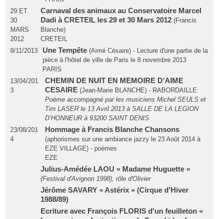
Carnaval des animaux au Conservatoire Marcel
29 ET
Dadi à CRETEIL les 29 et 30 Mars 2012
30
(Francis
MARS
Blanche)
2012
CRETEIL
Une Tempête
8/11/2013
(Aimé Césaire) - Lecture d'une partie de la
pièce à l'hôtel de ville de Paris le 8 novembre 2013
PARIS
CHEMIN DE NUIT EN MEMOIRE D’AIME
13/04/201
CESAIRE
3
(Jean-Marie BLANCHE) - RABORDAILLE
Poème accompagné par les musiciens Michel SEULS et
Tim LASER le 13 Avril 2013 à SALLE DE LA LEGION
D’HONNEUR à 93200 SAINT DENIS
Hommage à Francis Blanche Chansons
23/08/201
4
(aphorismes sur une ambiance jazzy le 23 Août 2014 à
EZE VILLAGE) - poèmes
EZE
Julius-Amédée LAOU « Madame Huguette »
(Festival d'Avignon 1998), rôle d'Olivier
Jérôme SAVARY « Astérix » (Cirque d'Hiver
1988/89)
Ecriture avec François FLORIS d'un feuilleton «