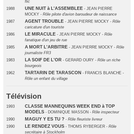
flic
UNE NUIT à L'ASSEMBLEE
1988
- JEAN PIERRE
MOCKY -
Rôle pilote d'avion baroudeur de naissance
AGENT TROUBLE
1987
- JEAN PIERRE MOCKY -
Rôle
caricature d'un touriste
LE MIRACULE
1986
- JEAN PIERRE MOCKY -
Rôle
fanatique d'un jeu de rue
A MORT L'ARBITRE
1985
- JEAN PIERRE MOCKY -
Rôle
journaliste FR3
LA SOIF DE L'OR
1983
- GERARD OURY -
Rôle un riche
bourgeois
TARTARIN DE TARASCON
1962
- FRANCIS BLANCHE -
Rôle un enfant du village
Télévision
CLASSE MANNEQUINS WEEK END à TOP
1993
MODELS
- DOMINIQUE MASSON -
Rôle inspecteur
MAGUY Y ES TU ?
1990
-
Rôle fleuriste livreur
LE RENDEZ VOUS
1990
- THOMS RYBERGER -
Rôle
secrétaire à Stockholm