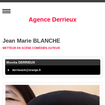
Agence Derrieux
Jean Marie BLANCHE
METTEUR EN SCÈNE
COMÉDIEN
AUTEUR
Monita DERRIEUX
derrieuxm@orange.fr