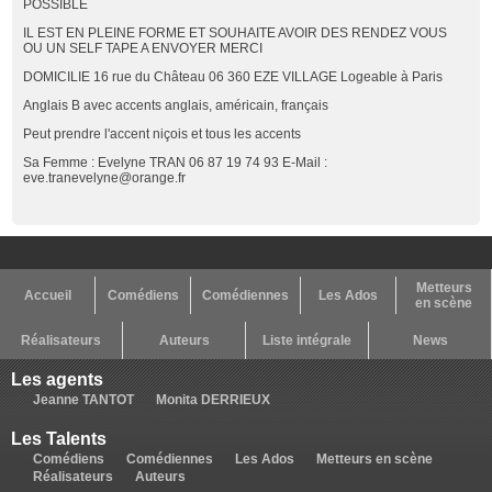
POSSIBLE
IL EST EN PLEINE FORME ET SOUHAITE AVOIR DES RENDEZ VOUS
OU UN SELF TAPE A ENVOYER MERCI
DOMICILIE 16 rue du Château 06 360 EZE VILLAGE Logeable à Paris
Anglais B avec accents anglais, américain, français
Peut prendre l'accent niçois et tous les accents
Sa Femme : Evelyne TRAN 06 87 19 74 93 E-Mail :
eve.tranevelyne@orange.fr
Metteurs
Accueil
Comédiens
Comédiennes
Les Ados
en scène
Réalisateurs
Auteurs
Liste intégrale
News
Les agents
Jeanne TANTOT
Monita DERRIEUX
Les Talents
Comédiens
Comédiennes
Les Ados
Metteurs en scène
Réalisateurs
Auteurs