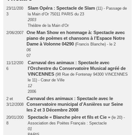
Slam Opéra : Spectacle de Slam
23/11/200
(11) - Passage de
3
la Main d’Or 75011 PARIS du 23
2003
Théâtre de la Main d’Or
One Man Show en hommage à: Spectacle avec
2/06/2007
piano de poèmes et chansons à l’Espace Notre
Dame à Volonne 04290
(Francis Blanche) - le 2
06
07
Carnaval des animaux : Spectacle avec
11/12/200
l’Orchestre du Conservatoire Musical agréé de
6
VINCENNES
(98 Rue de Fontenay 94300 VINCENNES
le 11) - Cœur de Ville
12
2006
Carnaval des animaux : Spectacle avec le
2 et
Conservatoire municipal d’Asnières sur Seine
3/12/2008
les 2 et 3 Décembre 2008
Spectacle « Blanche père et fils et Cie »
20/01/200
(le 20) -
8
Association des Poètes Français : Spectacle
01
PARIS