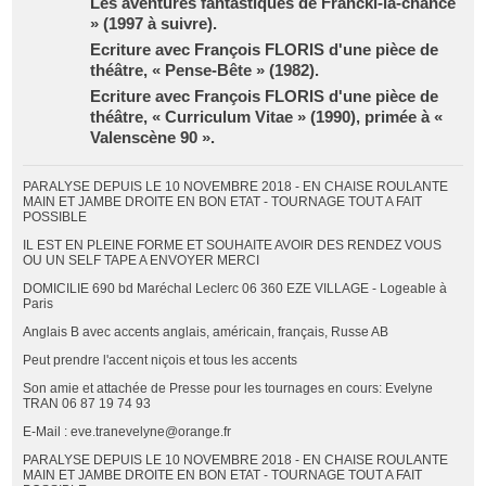
Les aventures fantastiques de Francki-la-chance
» (1997 à suivre).
Ecriture avec François FLORIS d'une pièce de
théâtre, « Pense-Bête » (1982).
Ecriture avec François FLORIS d'une pièce de
théâtre, « Curriculum Vitae » (1990), primée à «
Valenscène 90 ».
PARALYSE DEPUIS LE 10 NOVEMBRE 2018 - EN CHAISE ROULANTE
MAIN ET JAMBE DROITE EN BON ETAT - TOURNAGE TOUT A FAIT
POSSIBLE
IL EST EN PLEINE FORME ET SOUHAITE AVOIR DES RENDEZ VOUS
OU UN SELF TAPE A ENVOYER MERCI
DOMICILIE 690 bd Maréchal Leclerc 06 360 EZE VILLAGE - Logeable à
Paris
Anglais B avec accents anglais, américain, français, Russe AB
Peut prendre l'accent niçois et tous les accents
Son amie et attachée de Presse pour les tournages en cours: Evelyne
TRAN 06 87 19 74 93
E-Mail : eve.tranevelyne@orange.fr
PARALYSE DEPUIS LE 10 NOVEMBRE 2018 - EN CHAISE ROULANTE
MAIN ET JAMBE DROITE EN BON ETAT - TOURNAGE TOUT A FAIT