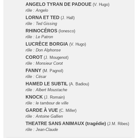
ANGELO TYRAN DE PADOUE
(V. Hugo)
rôle : Angelo
LORNA ET TED
(J. Hall)
rôle : Ted Gissing
RHINOCÉROS
(Ionesco)
rôle : Le Patron
LUCRÈCE BORGIA
(V. Hugo)
rôle : Don Alphonse
COROT
(J. Mougenot)
rôle : Monsieur Corot
FANNY
(M. Pagnol)
rôle : César
HAMED LE SUBTIL
(A. Badiou)
rôle : Albert Moustache
KNOCK
(J. Romain)
rôle : le tambour de ville
GARDE À VUE
(C. Miller)
rôle : Antoine Gallien
THEATRE SANS ANIMAUX (tragédie)
(J.M. Ribes)
rôle : Jean-Claude