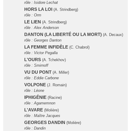
rôle : Isidore Lechat
HORS LA LOI
(A. Strindberg)
rôle : Orm
LE LIEN
(A. Strindberg)
rôle : Alex Anderson
DANTON (LA LIBERTÉ OU LA MORT)
(A. Decaux)
rôle : Georges Danton
LA FEMME INFIDÈLE
(C. Chabrol)
rôle : Victor Pegalla
L'OURS
(A. Tchekhov)
rôle : Smirnoff
VU DU PONT
(A. Miller)
rôle : Eddie Carbone
VOLPONE
(J. Romain)
rôle : Léone
IPHIGÉNIE
(Racine)
rôle : Agamemnon
L'AVARE
(Molière)
rôle : Maître Jacques
GEORGES DANDIN
(Molière)
rôle : Dandin