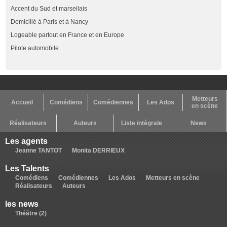
Accent du Sud et marseilais
Domicilié à Paris et à Nancy
Logeable partout en France et en Europe
Pilote automobile
Metteurs
Accueil
Comédiens
Comédiennes
Les Ados
en scène
Réalisateurs
Auteurs
Liste intégrale
News
Les agents
Jeanne TANTOT
Monita DERRIEUX
Les Talents
Comédiens
Comédiennes
Les Ados
Metteurs en scène
Réalisateurs
Auteurs
les news
Théâtre (2)