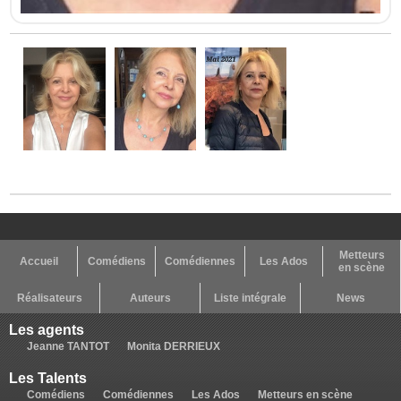
Metteurs
Accueil
Comédiens
Comédiennes
Les Ados
en scène
Réalisateurs
Auteurs
Liste intégrale
News
Les agents
Jeanne TANTOT
Monita DERRIEUX
Les Talents
Comédiens
Comédiennes
Les Ados
Metteurs en scène