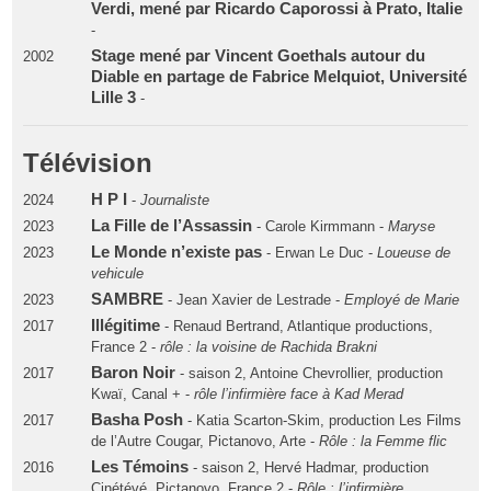
Verdi, mené par Ricardo Caporossi à Prato, Italie
-
Stage mené par Vincent Goethals autour du
2002
Diable en partage de Fabrice Melquiot, Université
Lille 3
-
Télévision
H P I
2024
-
Journaliste
La Fille de l’Assassin
2023
- Carole Kirmmann -
Maryse
Le Monde n’existe pas
2023
- Erwan Le Duc -
Loueuse de
vehicule
SAMBRE
2023
- Jean Xavier de Lestrade -
Employé de Marie
Illégitime
2017
- Renaud Bertrand, Atlantique productions,
France 2 -
rôle : la voisine de Rachida Brakni
Baron Noir
2017
- saison 2, Antoine Chevrollier, production
Kwaï, Canal + -
rôle l’infirmière face à Kad Merad
Basha Posh
2017
- Katia Scarton-Skim, production Les Films
de l’Autre Cougar, Pictanovo, Arte -
Rôle : la Femme flic
Les Témoins
2016
- saison 2, Hervé Hadmar, production
Cinétévé, Pictanovo, France 2 -
Rôle : l’infirmière