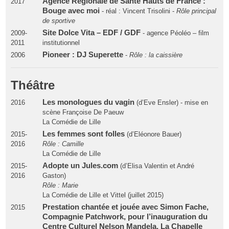
Agence Régionale de Santé Hauts de France :
2017
Bouge avec moi
- réal : Vincent Trisolini -
Rôle principal
de sportive
Site Dolce Vita – EDF / GDF
2009-
- agence Péoléo – film
2011
institutionnel
Pioneer : DJ Superette
2006
-
Rôle : la caissière
Théâtre
Les monologues du vagin
2016
(d’Eve Ensler) - mise en
scène Françoise De Paeuw
La Comédie de Lille
Les femmes sont folles
2015-
(d’Eléonore Bauer)
2016
Rôle : Camille
La Comédie de Lille
Adopte un Jules.com
2015-
(d’Elisa Valentin et André
2016
Gaston)
Rôle : Marie
La Comédie de Lille et Vittel (juillet 2015)
Prestation chantée et jouée avec Simon Fache,
2015
Compagnie Patchwork, pour l’inauguration du
Centre Culturel Nelson Mandela, La Chapelle