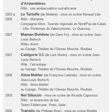
d’Armentières
Rôle : une ambassadrice sud-africaine
Le Tartuffe
2003 à
(de Molière) - mise en scène Renaud Lille
2005
Rôle : Marianne
Compagnie Altus. Tournée régionale en Nord/Pas-de-Calais
: Lille, Printemps du Valenciennois, Le Quesnoy...
Maman Bohême
2007
(de Dario Fo) - mise en scène Jean-
Louis Bertsch
Rôles divers
au Garage, Théâtre de l’Oiseau Mouche, Roubaix
Catégorie 3.1
2007
(de Lars Norèn) - mise en scène Jean-
Louis Bertsch
Rôle : l’alcoolique
au Garage, Théâtre de l’Oiseau Mouche, Roubaix
Alma Mahler
2006
(de Françoise Lalande) - mise en scène
Jean-Louis Bertsch,
Rôle : Alma Mahler
au Garage, Théâtre de l’Oiseau Mouche, Roubaix
Nel Silenzio
2003
- mise en scène de Ricardo Caporossi
Rôle : la tenancière de bar
Teatro Fabbricone, Prato, Italie
Transits
2001
(de Philippe Braz) - mise en scène Brigitte