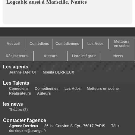
Logeable aussi à Marseille, Nantes
Metteurs
Accueil
Comédiens
Comédiennes
Les Ados
en scène
Réalisateurs
Auteurs
Liste intégrale
News
Les agents
Jeanne TANTOT
Monita DERRIEUX
Les Talents
Comédiens
Comédiennes
Les Ados
Metteurs en scène
Réalisateurs
Auteurs
les news
Théâtre (2)
Contacter l'agence
Agence Derrieux
36, bd Gouvion St Cyr - 75017 PARIS
Tél. •
derrieuxm@orange.fr