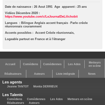
Date de naissance : 26 Aout 1991 Age apparent : 25 ans
Vidéos Décembre 2020
:
https://www.youtube.com/c/
LeJournalDeLilichobit
Langues : Bilingue Anglais accent français
Parle créole
-
réunionnais couramment
Accents possibles : Accent Créole réunionnais,
Logeable partout en France et à l'étranger
Metteurs
Accueil
Comédiens
Comédiennes
Les Ados
en scène
Réalisateurs
Auteurs
Liste intégrale
News
Les agents
Jeanne TANTOT
Monita DERRIEUX
Les Talents
Comédiens
Comédiennes
Les Ados
Metteurs en scène
Réalisateurs
Auteurs