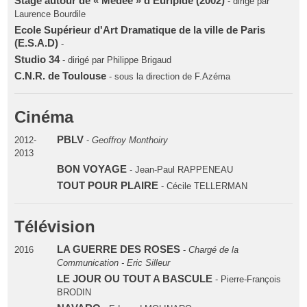
Stage autour de « Médée » d'Euripide (2002)
- dirigé par
Laurence Bourdile
Ecole Supérieur d'Art Dramatique de la ville de Paris
(E.S.A.D)
-
Studio 34
- dirigé par Philippe Brigaud
C.N.R. de Toulouse
- sous la direction de F.Azéma
Cinéma
PBLV
2012-
-
Geoffroy Monthoiry
2013
BON VOYAGE
- Jean-Paul RAPPENEAU
TOUT POUR PLAIRE
- Cécile TELLERMAN
Télévision
LA GUERRE DES ROSES
2016
-
Chargé de la
Communication - Eric Silleur
LE JOUR OU TOUT A BASCULE
- Pierre-François
BRODIN