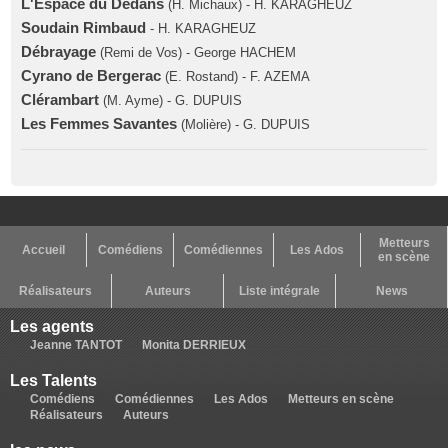
L'Espace du Dedans
(H. Michaux) - H. KARAGHEUZ
Soudain Rimbaud
- H. KARAGHEUZ
Débrayage
(Remi de Vos) - George HACHEM
Cyrano de Bergerac
(E. Rostand) - F. AZEMA
Clérambart
(M. Ayme) - G. DUPUIS
Les Femmes Savantes
(Molière) - G. DUPUIS
Metteurs
Accueil
Comédiens
Comédiennes
Les Ados
en scène
Réalisateurs
Auteurs
Liste intégrale
News
Les agents
Jeanne TANTOT
Monita DERRIEUX
Les Talents
Comédiens
Comédiennes
Les Ados
Metteurs en scène
Réalisateurs
Auteurs