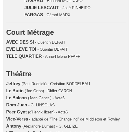
NAVARO
- Edouard MOLINARO
JULIE LESCAUT
- José PINHEIRO
FARGAS
- Gérard MARX
Court Métrage
AVEC DES SI
- Quentin DEFAIT
EVE LEVE TOI
- Quentin DEFAIT
TELE QUARTIER
- Anne-Hélène PFAFF
Théâtre
Jeffrey
(Paul Rudnick) - Christian BORDELEAU
Le Butin
(Joe Orton) - Didier CARON
Le Balcon
(Jean Genet ) - Acte6
Dom Juan
- G. LINSOLAS
Peer Gynt
(d'Henrik Ibsen) - Acte6
Vice-Versa
- adapté de "The Changeling" de Middleton et Rowley
Antony
(Alexandre Dumas) - G. GLEIZE