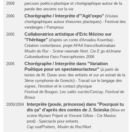
2008
parcours poético-plastique et chorégraphique autour de la
parole des anciens sur la vie
Chorégraphe / Interprète d'"Agit'expo"
2006
(Visites
chorégraphiques autour d'oeuvres plastiques) - Festival des
vendanges / Pamproux
Collaboratrice artistique d'Eric Mézino sur
2005
"l'héritage"
(d'après un conte d'Amadou Koumba) -
Création conte/danse; projet AFAA franco/burkinabais
Moulin du Roc - Scène naionale Niort, Cie E.go &Umane
Cultureburkina Faso Francophonies 2006
Chorégraphe / Interprète dans "Variation
2005
Poétique pour un spectateur/acteur"
(à partir de
textes de M. Duras avec des enfants et sur un extrait de la
3ème symphonie de Gorecki) - Travail sur le langage des
signes, l'émotion et le contact physique
Festival de Bougon, Les salés sucrés/Cerizay, Festival de
Brioux
Interprète (poule, princesse) dans "Pourquoi tu
2005/2004
dis ça" d'après des contes de J. Scieska
(Mise en
scène Myriam Prijent et Vincent Gillois - Cie Mastoc
prod) - Spectacle pour enfants
Cap sud/Poitiers, Moulin du Roc/Niort