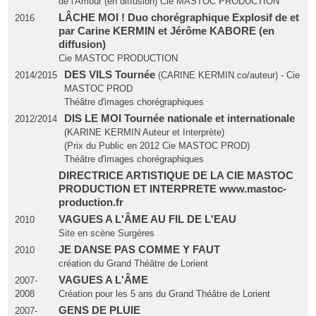
de l'Amour (en diffusion) Cie MASTOC PRODUCTION
LÂCHE MOI ! Duo chorégraphique Explosif de et
2016
par Carine KERMIN et Jérôme KABORE (en
diffusion)
Cie MASTOC PRODUCTION
DES VILS Tournée
2014/2015
(CARINE KERMIN co/auteur) - Cie
MASTOC PROD
Théâtre d'images chorégraphiques
DIS LE MOI Tournée nationale et internationale
2012/2014
(KARINE KERMIN Auteur et Interprète)
(Prix du Public en 2012 Cie MASTOC PROD)
Théâtre d'images chorégraphiques
DIRECTRICE ARTISTIQUE DE LA CIE MASTOC
PRODUCTION ET INTERPRETE www.mastoc-
production.fr
VAGUES A L'ÂME AU FIL DE L'EAU
2010
Site en scène Surgères
JE DANSE PAS COMME Y FAUT
2010
création du Grand Théâtre de Lorient
VAGUES A L'ÂME
2007-
2008
Création pour les 5 ans du Grand Théâtre de Lorient
GENS DE PLUIE
2007-