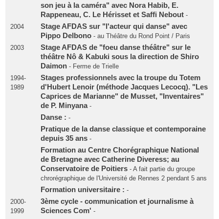
son jeu à la caméra" avec Nora Habib, E.
Rappeneau, C. Le Hérisset et Saffi Nebout
-
Stage AFDAS sur "l'acteur qui danse" avec
2004
Pippo Delbono
- au Théâtre du Rond Point / Paris
Stage AFDAS de "foeu danse théâtre" sur le
2003
théâtre Nô & Kabuki sous la direction de Shiro
Daimon
- Ferme de Trielle
Stages professionnels avec la troupe du Totem
1994-
d'Hubert Lenoir (méthode Jacques Lecocq). "Les
1989
Caprices de Marianne" de Musset, "Inventaires"
de P. Minyana
-
Danse :
-
Pratique de la danse classique et contemporaine
depuis 35 ans
-
Formation au Centre Chorégraphique National
de Bretagne avec Catherine Diveress; au
Conservatoire de Poitiers
- A fait partie du groupe
chrorégraphique de l'Université de Rennes 2 pendant 5 ans
Formation universitaire :
-
3ème cycle - communication et journalisme à
2000-
Sciences Com'
1999
-