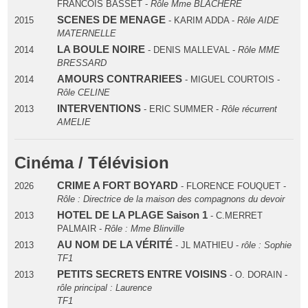
FRANCOIS BASSET -
Rôle Mme BLACHERE
SCENES DE MENAGE
2015
- KARIM ADDA -
Rôle AIDE
MATERNELLE
LA BOULE NOIRE
2014
- DENIS MALLEVAL -
Rôle MME
BRESSARD
AMOURS CONTRARIEES
2014
- MIGUEL COURTOIS -
Rôle CELINE
INTERVENTIONS
2013
- ERIC SUMMER -
Rôle récurrent
AMELIE
Cinéma / Télévision
CRIME A FORT BOYARD
2026
- FLORENCE FOUQUET -
Rôle : Directrice de la maison des compagnons du devoir
HOTEL DE LA PLAGE Saison 1
2013
- C.MERRET
PALMAIR -
Rôle : Mme Blinville
AU NOM DE LA VÉRITÉ
2013
- JL MATHIEU -
rôle : Sophie
TF1
PETITS SECRETS ENTRE VOISINS
2013
- O. DORAIN -
rôle principal : Laurence
TF1