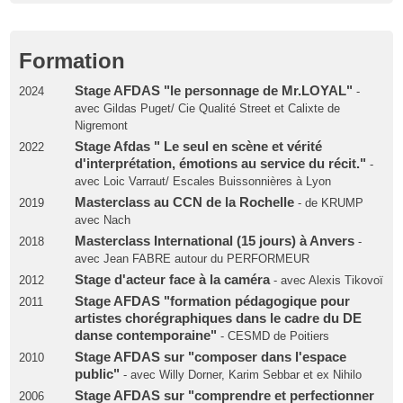
Formation
Stage AFDAS "le personnage de Mr.LOYAL"
2024
-
avec Gildas Puget/ Cie Qualité Street et Calixte de
Nigremont
Stage Afdas " Le seul en scène et vérité
2022
d'interprétation, émotions au service du récit."
-
avec Loic Varraut/ Escales Buissonnières à Lyon
Masterclass au CCN de la Rochelle
2019
- de KRUMP
avec Nach
Masterclass International (15 jours) à Anvers
2018
-
avec Jean FABRE autour du PERFORMEUR
Stage d'acteur face à la caméra
2012
- avec Alexis Tikovoï
Stage AFDAS "formation pédagogique pour
2011
artistes chorégraphiques dans le cadre du DE
danse contemporaine"
- CESMD de Poitiers
Stage AFDAS sur "composer dans l'espace
2010
public"
- avec Willy Dorner, Karim Sebbar et ex Nihilo
Stage AFDAS sur "comprendre et perfectionner
2006