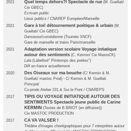
Quel temps dehors?/ Spectacle de rue
2021
(M. Guellati/
Cie GBEC)
Ecrivain public
Lieux publics / CNAREP Européen/Marseille
Gare à toi! détournement poétique & urbain
2021
(M.
Guellati/ Cie GBEC)
Danseuse/comédienne
(Tournée SNCF)
Gare de marseille et trains Paris/marseille
Adaptation version scolaire Voyage intiatique
2021
autour des sentiments
(C. Kermin/ Cie MastoCK)
Lala
(Labellisé" Printemps des poètes")
Diff en france actuellement
Des Oiseaux sur ma bouche
2020
(C/ Kermin & M.
Guellati/ mastoc Prod) - C/ Kermin & M. Guellati
Principal
Co-prods Atelier 231 & Sur le Pont / CNAREPS
TIPIS OU VOYAGE INITIATIQUE AUTOUR DES
2017
SENTIMENTS Spectacle jeune public de Carine
KERMIN
(Textes de B.BRIOT (en diffusion))
Cie MASTOC PRODUCTION
CA VA VALSER !
2017
Théâtre d'images chorégraphiques pour 7 interprètes autour