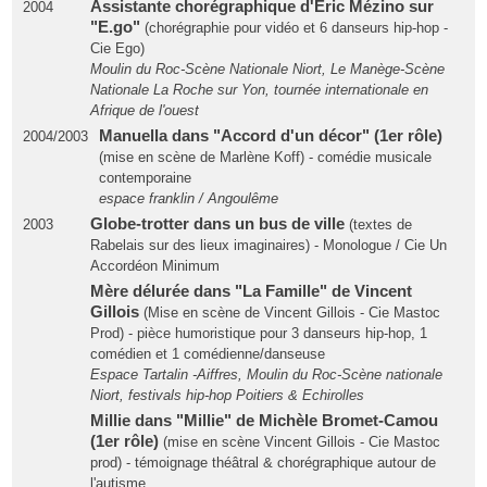
Assistante chorégraphique d'Eric Mézino sur
2004
"E.go"
(chorégraphie pour vidéo et 6 danseurs hip-hop -
Cie Ego)
Moulin du Roc-Scène Nationale Niort, Le Manège-Scène
Nationale La Roche sur Yon, tournée internationale en
Afrique de l'ouest
Manuella dans "Accord d'un décor" (1er rôle)
2004/2003
(mise en scène de Marlène Koff) - comédie musicale
contemporaine
espace franklin / Angoulême
Globe-trotter dans un bus de ville
2003
(textes de
Rabelais sur des lieux imaginaires) - Monologue / Cie Un
Accordéon Minimum
Mère délurée dans "La Famille" de Vincent
Gillois
(Mise en scène de Vincent Gillois - Cie Mastoc
Prod) - pièce humoristique pour 3 danseurs hip-hop, 1
comédien et 1 comédienne/danseuse
Espace Tartalin -Aiffres, Moulin du Roc-Scène nationale
Niort, festivals hip-hop Poitiers & Echirolles
Millie dans "Millie" de Michèle Bromet-Camou
(1er rôle)
(mise en scène Vincent Gillois - Cie Mastoc
prod) - témoignage théâtral & chorégraphique autour de
l'autisme