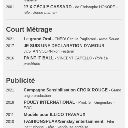
Isabelle
17 X CÉCILE CASSARD
2001
- de Christophe HONORÉ -
rôle : Jeune maman
Court Métrage
Le grand Oral
2021
- CNED/ Cécilia Pagliarani -
Mme Seurin
JE SUIS UNE DECLARATION D'AMOUR
2017
-
JUSTAN VOLF/Nikon Festival
PAINT IT BALL
2016
- VINCENT CAPELLO -
Rôle La
prostituée
Publicité
Campagne Sensibilisation CROIX ROUGE
2021
- Grand
angle production
POUEY INTERNATIONAL
2018
- Prod. ST Gingembre -
PDG
Modèle pour ILLICO TRAVAUX
2011
FASHIONSPEAK/Senslay entertainment
2010
- Film
institutionnel -
rôle : vendeuse anglaise