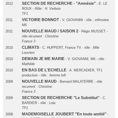
SECTION DE RECHERCHE - "Amnésie"
2012
- E. LE
ROUX -
Rôle : H. Verbois
TF1
VICTOIRE BONNOT
2011
- V. GIOVANNI -
rôle : infirmière
M6
NOUVELLE MAUD / SAISON 2
2011
- Régis MUSSET -
rôle récurrent : Christine
France 3
CLIMATS
2010
- C. HUPPERT, France TV -
rôle : Mlle
Louviers
DEMAIN JE ME MARIE
2010
- V. GIOVANNI, M6 -
rôle :
Mathilde
EN BAS DE L'ECHELLE
2010
- A. MERCADIER, TF1
production -
rôle : femme loft
NOUVELLE MAUD
2009
- Bernard MALATERRE -
rôle
recurrent : Christine
France 3
SECTION DE RECHERCHE "Le Substitut"
2009
- C.
BARDIER -
rôle : Lola
TF1
MADEMOISELLE JOUBERT "En toute amitié"
2008
-