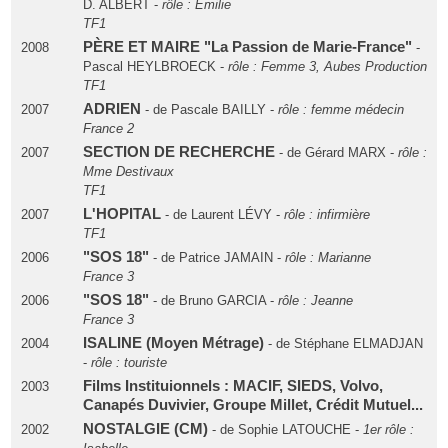
D. ALBERT -
rôle : Emilie
TF1
PÈRE ET MAIRE "La Passion de Marie-France"
2008
-
Pascal HEYLBROECK -
rôle : Femme 3, Aubes Production
TF1
ADRIEN
2007
- de Pascale BAILLY -
rôle : femme médecin
France 2
SECTION DE RECHERCHE
2007
- de Gérard MARX -
rôle :
Mme Destivaux
TF1
L'HOPITAL
2007
- de Laurent LÉVY -
rôle : infirmière
TF1
"SOS 18"
2006
- de Patrice JAMAIN -
rôle : Marianne
France 3
"SOS 18"
2006
- de Bruno GARCIA -
rôle : Jeanne
France 3
ISALINE (Moyen Métrage)
2004
- de Stéphane ELMADJAN
-
rôle : touriste
Films Instituionnels : MACIF, SIEDS, Volvo,
2003
Canapés Duvivier, Groupe Millet, Crédit Mutuel...
NOSTALGIE (CM)
2002
- de Sophie LATOUCHE -
1er rôle :