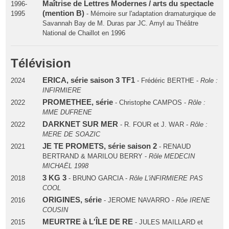
Maîtrise de Lettres Modernes / arts du spectacle
1996-
(mention B)
1995
- Mémoire sur l'adaptation dramaturgique de
Savannah Bay de M. Duras par JC. Amyl au Théâtre
National de Chaillot en 1996
Télévision
ERICA, série saison 3 TF1
2024
- Frédéric BERTHE -
Role :
INFIRMIERE
PROMETHEE, série
2022
- Christophe CAMPOS -
Rôle :
MME DUFRENE
DARKNET SUR MER
2022
- R. FOUR et J. WAR -
Rôle :
MERE DE SOAZIC
JE TE PROMETS, série saison 2
2021
- RENAUD
BERTRAND & MARILOU BERRY -
Rôle MEDECIN
MICHAËL 1998
3 KG 3
2018
- BRUNO GARCIA -
Rôle L'iNFIRMIERE PAS
COOL
ORIGINES, série
2016
- JEROME NAVARRO -
Rôe IRENE
COUSIN
MEURTRE à L'ÎLE DE RE
2015
- JULES MAILLARD et