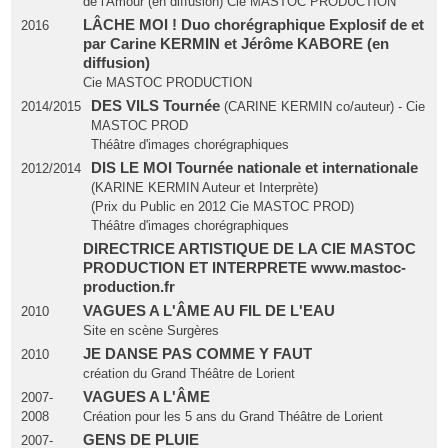
de l'Amour (en diffusion) Cie MASTOC PRODUCTION
LÂCHE MOI ! Duo chorégraphique Explosif de et
2016
par Carine KERMIN et Jérôme KABORE (en
diffusion)
Cie MASTOC PRODUCTION
DES VILS Tournée
2014/2015
(CARINE KERMIN co/auteur) - Cie
MASTOC PROD
Théâtre d'images chorégraphiques
DIS LE MOI Tournée nationale et internationale
2012/2014
(KARINE KERMIN Auteur et Interprète)
(Prix du Public en 2012 Cie MASTOC PROD)
Théâtre d'images chorégraphiques
DIRECTRICE ARTISTIQUE DE LA CIE MASTOC
PRODUCTION ET INTERPRETE www.mastoc-
production.fr
VAGUES A L'ÂME AU FIL DE L'EAU
2010
Site en scène Surgères
JE DANSE PAS COMME Y FAUT
2010
création du Grand Théâtre de Lorient
VAGUES A L'ÂME
2007-
2008
Création pour les 5 ans du Grand Théâtre de Lorient
GENS DE PLUIE
2007-