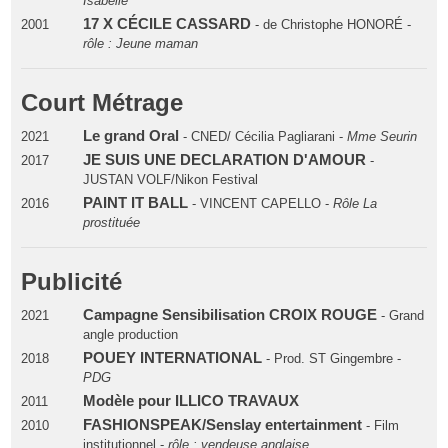
Isabelle
17 X CÉCILE CASSARD
2001
- de Christophe HONORÉ -
rôle : Jeune maman
Court Métrage
Le grand Oral
2021
- CNED/ Cécilia Pagliarani -
Mme Seurin
JE SUIS UNE DECLARATION D'AMOUR
2017
-
JUSTAN VOLF/Nikon Festival
PAINT IT BALL
2016
- VINCENT CAPELLO -
Rôle La
prostituée
Publicité
Campagne Sensibilisation CROIX ROUGE
2021
- Grand
angle production
POUEY INTERNATIONAL
2018
- Prod. ST Gingembre -
PDG
Modèle pour ILLICO TRAVAUX
2011
FASHIONSPEAK/Senslay entertainment
2010
- Film
institutionnel -
rôle : vendeuse anglaise