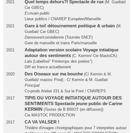
Quel temps dehors?/ Spectacle de rue
2021
(M. Guellati/
Cie GBEC)
Ecrivain public
Lieux publics / CNAREP Européen/Marseille
Gare à toi! détournement poétique & urbain
2021
(M.
Guellati/ Cie GBEC)
Danseuse/comédienne
(Tournée SNCF)
Gare de marseille et trains Paris/marseille
Adaptation version scolaire Voyage intiatique
2021
autour des sentiments
(C. Kermin/ Cie MastoCK)
Lala
(Labellisé" Printemps des poètes")
Diff en france actuellement
Des Oiseaux sur ma bouche
2020
(C/ Kermin & M.
Guellati/ mastoc Prod) - C/ Kermin & M. Guellati
Principal
Co-prods Atelier 231 & Sur le Pont / CNAREPS
TIPIS OU VOYAGE INITIATIQUE AUTOUR DES
2017
SENTIMENTS Spectacle jeune public de Carine
KERMIN
(Textes de B.BRIOT (en diffusion))
Cie MASTOC PRODUCTION
CA VA VALSER !
2017
Théâtre d'images chorégraphiques pour 7 interprètes autour