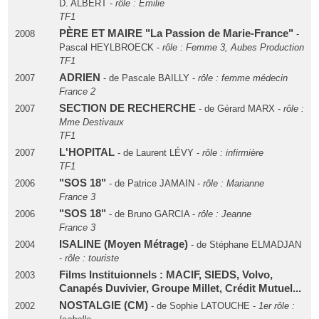
D. ALBERT -
rôle : Emilie
TF1
PÈRE ET MAIRE "La Passion de Marie-France"
2008
-
Pascal HEYLBROECK -
rôle : Femme 3, Aubes Production
TF1
ADRIEN
2007
- de Pascale BAILLY -
rôle : femme médecin
France 2
SECTION DE RECHERCHE
2007
- de Gérard MARX -
rôle :
Mme Destivaux
TF1
L'HOPITAL
2007
- de Laurent LÉVY -
rôle : infirmière
TF1
"SOS 18"
2006
- de Patrice JAMAIN -
rôle : Marianne
France 3
"SOS 18"
2006
- de Bruno GARCIA -
rôle : Jeanne
France 3
ISALINE (Moyen Métrage)
2004
- de Stéphane ELMADJAN
-
rôle : touriste
Films Instituionnels : MACIF, SIEDS, Volvo,
2003
Canapés Duvivier, Groupe Millet, Crédit Mutuel...
NOSTALGIE (CM)
2002
- de Sophie LATOUCHE -
1er rôle :