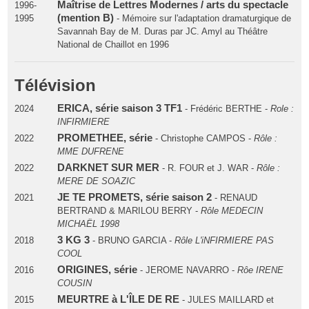
Maîtrise de Lettres Modernes / arts du spectacle
1996-
(mention B)
1995
- Mémoire sur l'adaptation dramaturgique de
Savannah Bay de M. Duras par JC. Amyl au Théâtre
National de Chaillot en 1996
Télévision
ERICA, série saison 3 TF1
2024
- Frédéric BERTHE -
Role :
INFIRMIERE
PROMETHEE, série
2022
- Christophe CAMPOS -
Rôle :
MME DUFRENE
DARKNET SUR MER
2022
- R. FOUR et J. WAR -
Rôle :
MERE DE SOAZIC
JE TE PROMETS, série saison 2
2021
- RENAUD
BERTRAND & MARILOU BERRY -
Rôle MEDECIN
MICHAËL 1998
3 KG 3
2018
- BRUNO GARCIA -
Rôle L'iNFIRMIERE PAS
COOL
ORIGINES, série
2016
- JEROME NAVARRO -
Rôe IRENE
COUSIN
MEURTRE à L'ÎLE DE RE
2015
- JULES MAILLARD et