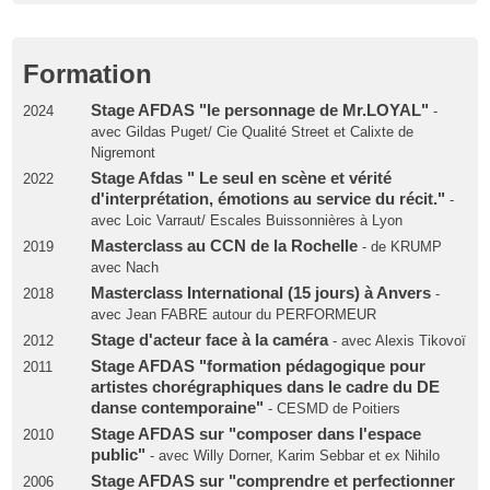
Formation
Stage AFDAS "le personnage de Mr.LOYAL"
2024
-
avec Gildas Puget/ Cie Qualité Street et Calixte de
Nigremont
Stage Afdas " Le seul en scène et vérité
2022
d'interprétation, émotions au service du récit."
-
avec Loic Varraut/ Escales Buissonnières à Lyon
Masterclass au CCN de la Rochelle
2019
- de KRUMP
avec Nach
Masterclass International (15 jours) à Anvers
2018
-
avec Jean FABRE autour du PERFORMEUR
Stage d'acteur face à la caméra
2012
- avec Alexis Tikovoï
Stage AFDAS "formation pédagogique pour
2011
artistes chorégraphiques dans le cadre du DE
danse contemporaine"
- CESMD de Poitiers
Stage AFDAS sur "composer dans l'espace
2010
public"
- avec Willy Dorner, Karim Sebbar et ex Nihilo
Stage AFDAS sur "comprendre et perfectionner
2006