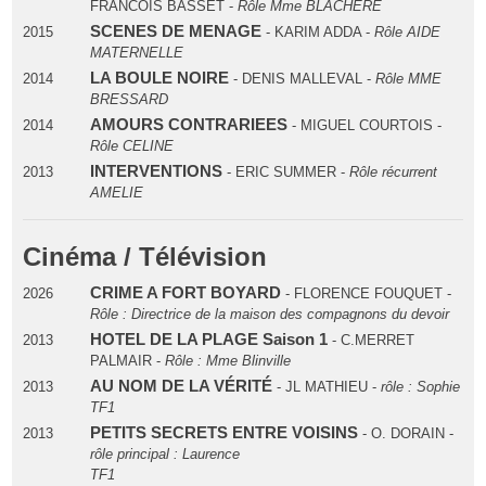
FRANCOIS BASSET -
Rôle Mme BLACHERE
SCENES DE MENAGE
2015
- KARIM ADDA -
Rôle AIDE
MATERNELLE
LA BOULE NOIRE
2014
- DENIS MALLEVAL -
Rôle MME
BRESSARD
AMOURS CONTRARIEES
2014
- MIGUEL COURTOIS -
Rôle CELINE
INTERVENTIONS
2013
- ERIC SUMMER -
Rôle récurrent
AMELIE
Cinéma / Télévision
CRIME A FORT BOYARD
2026
- FLORENCE FOUQUET -
Rôle : Directrice de la maison des compagnons du devoir
HOTEL DE LA PLAGE Saison 1
2013
- C.MERRET
PALMAIR -
Rôle : Mme Blinville
AU NOM DE LA VÉRITÉ
2013
- JL MATHIEU -
rôle : Sophie
TF1
PETITS SECRETS ENTRE VOISINS
2013
- O. DORAIN -
rôle principal : Laurence
TF1