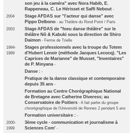
son jeu à la caméra" avec Nora Habib, E.
Rappeneau, C. Le Hérisset et Saffi Nebout
-
Stage AFDAS sur "l'acteur qui danse" avec
2004
Pippo Delbono
- au Théâtre du Rond Point / Paris
Stage AFDAS de "foeu danse théâtre" sur le
2003
théâtre Nô & Kabuki sous la direction de Shiro
Daimon
- Ferme de Trielle
Stages professionnels avec la troupe du Totem
1994-
d'Hubert Lenoir (méthode Jacques Lecocq). "Les
1989
Caprices de Marianne" de Musset, "Inventaires"
de P. Minyana
-
Danse :
-
Pratique de la danse classique et contemporaine
depuis 35 ans
-
Formation au Centre Chorégraphique National
de Bretagne avec Catherine Diveress; au
Conservatoire de Poitiers
- A fait partie du groupe
chrorégraphique de l'Université de Rennes 2 pendant 5 ans
Formation universitaire :
-
3ème cycle - communication et journalisme à
2000-
Sciences Com'
1999
-