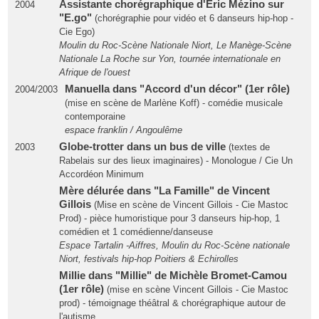
Assistante chorégraphique d'Eric Mézino sur
2004
"E.go"
(chorégraphie pour vidéo et 6 danseurs hip-hop -
Cie Ego)
Moulin du Roc-Scène Nationale Niort, Le Manège-Scène
Nationale La Roche sur Yon, tournée internationale en
Afrique de l'ouest
Manuella dans "Accord d'un décor" (1er rôle)
2004/2003
(mise en scène de Marlène Koff) - comédie musicale
contemporaine
espace franklin / Angoulême
Globe-trotter dans un bus de ville
2003
(textes de
Rabelais sur des lieux imaginaires) - Monologue / Cie Un
Accordéon Minimum
Mère délurée dans "La Famille" de Vincent
Gillois
(Mise en scène de Vincent Gillois - Cie Mastoc
Prod) - pièce humoristique pour 3 danseurs hip-hop, 1
comédien et 1 comédienne/danseuse
Espace Tartalin -Aiffres, Moulin du Roc-Scène nationale
Niort, festivals hip-hop Poitiers & Echirolles
Millie dans "Millie" de Michèle Bromet-Camou
(1er rôle)
(mise en scène Vincent Gillois - Cie Mastoc
prod) - témoignage théâtral & chorégraphique autour de
l'autisme