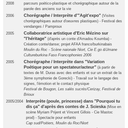
2008
parcours poético-plastique et chorégraphique autour de la
parole des anciens sur la vie
Chorégraphe / Interprète d'"Agit'expo"
2006
(Visites
chorégraphiques autour d'oeuvres plastiques) - Festival des
vendanges / Pamproux
Collaboratrice artistique d'Eric Mézino sur
2005
"l'héritage"
(d'après un conte d'Amadou Koumba) -
Création conte/danse; projet AFAA franco/burkinabais
Moulin du Roc - Scène naionale Niort, Cie E.go &Umane
Cultureburkina Faso Francophonies 2006
Chorégraphe / Interprète dans "Variation
2005
Poétique pour un spectateur/acteur"
(à partir de
textes de M. Duras avec des enfants et sur un extrait de la
3ème symphonie de Gorecki) - Travail sur le langage des
signes, l'émotion et le contact physique
Festival de Bougon, Les salés sucrés/Cerizay, Festival de
Brioux
Interprète (poule, princesse) dans "Pourquoi tu
2005/2004
dis ça" d'après des contes de J. Scieska
(Mise en
scène Myriam Prijent et Vincent Gillois - Cie Mastoc
prod) - Spectacle pour enfants
Cap sud/Poitiers, Moulin du Roc/Niort