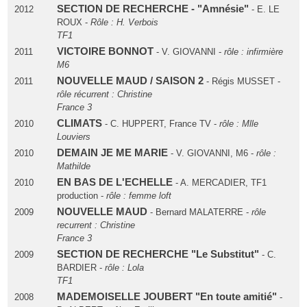
SECTION DE RECHERCHE - "Amnésie"
2012
- E. LE
ROUX -
Rôle : H. Verbois
TF1
VICTOIRE BONNOT
2011
- V. GIOVANNI -
rôle : infirmière
M6
NOUVELLE MAUD / SAISON 2
2011
- Régis MUSSET -
rôle récurrent : Christine
France 3
CLIMATS
2010
- C. HUPPERT, France TV -
rôle : Mlle
Louviers
DEMAIN JE ME MARIE
2010
- V. GIOVANNI, M6 -
rôle :
Mathilde
EN BAS DE L'ECHELLE
2010
- A. MERCADIER, TF1
production -
rôle : femme loft
NOUVELLE MAUD
2009
- Bernard MALATERRE -
rôle
recurrent : Christine
France 3
SECTION DE RECHERCHE "Le Substitut"
2009
- C.
BARDIER -
rôle : Lola
TF1
MADEMOISELLE JOUBERT "En toute amitié"
2008
-