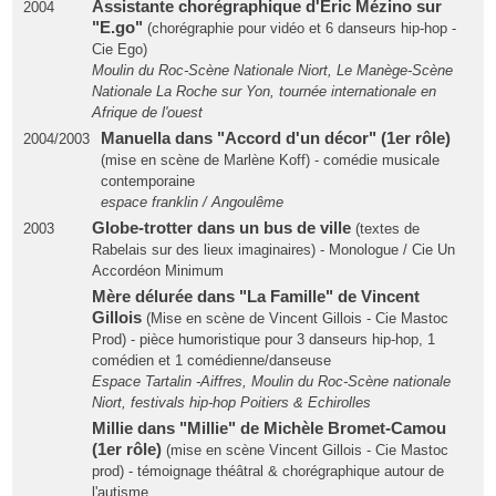
Assistante chorégraphique d'Eric Mézino sur
2004
"E.go"
(chorégraphie pour vidéo et 6 danseurs hip-hop -
Cie Ego)
Moulin du Roc-Scène Nationale Niort, Le Manège-Scène
Nationale La Roche sur Yon, tournée internationale en
Afrique de l'ouest
Manuella dans "Accord d'un décor" (1er rôle)
2004/2003
(mise en scène de Marlène Koff) - comédie musicale
contemporaine
espace franklin / Angoulême
Globe-trotter dans un bus de ville
2003
(textes de
Rabelais sur des lieux imaginaires) - Monologue / Cie Un
Accordéon Minimum
Mère délurée dans "La Famille" de Vincent
Gillois
(Mise en scène de Vincent Gillois - Cie Mastoc
Prod) - pièce humoristique pour 3 danseurs hip-hop, 1
comédien et 1 comédienne/danseuse
Espace Tartalin -Aiffres, Moulin du Roc-Scène nationale
Niort, festivals hip-hop Poitiers & Echirolles
Millie dans "Millie" de Michèle Bromet-Camou
(1er rôle)
(mise en scène Vincent Gillois - Cie Mastoc
prod) - témoignage théâtral & chorégraphique autour de
l'autisme