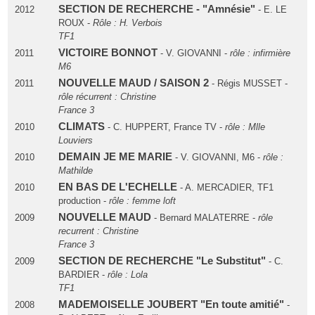
SECTION DE RECHERCHE - "Amnésie"
2012
- E. LE
ROUX -
Rôle : H. Verbois
TF1
VICTOIRE BONNOT
2011
- V. GIOVANNI -
rôle : infirmière
M6
NOUVELLE MAUD / SAISON 2
2011
- Régis MUSSET -
rôle récurrent : Christine
France 3
CLIMATS
2010
- C. HUPPERT, France TV -
rôle : Mlle
Louviers
DEMAIN JE ME MARIE
2010
- V. GIOVANNI, M6 -
rôle :
Mathilde
EN BAS DE L'ECHELLE
2010
- A. MERCADIER, TF1
production -
rôle : femme loft
NOUVELLE MAUD
2009
- Bernard MALATERRE -
rôle
recurrent : Christine
France 3
SECTION DE RECHERCHE "Le Substitut"
2009
- C.
BARDIER -
rôle : Lola
TF1
MADEMOISELLE JOUBERT "En toute amitié"
2008
-