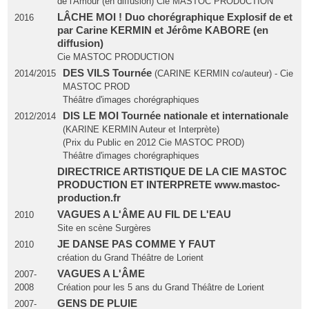
de l'Amour (en diffusion) Cie MASTOC PRODUCTION
LÂCHE MOI ! Duo chorégraphique Explosif de et
2016
par Carine KERMIN et Jérôme KABORE (en
diffusion)
Cie MASTOC PRODUCTION
DES VILS Tournée
2014/2015
(CARINE KERMIN co/auteur) - Cie
MASTOC PROD
Théâtre d'images chorégraphiques
DIS LE MOI Tournée nationale et internationale
2012/2014
(KARINE KERMIN Auteur et Interprète)
(Prix du Public en 2012 Cie MASTOC PROD)
Théâtre d'images chorégraphiques
DIRECTRICE ARTISTIQUE DE LA CIE MASTOC
PRODUCTION ET INTERPRETE www.mastoc-
production.fr
VAGUES A L'ÂME AU FIL DE L'EAU
2010
Site en scène Surgères
JE DANSE PAS COMME Y FAUT
2010
création du Grand Théâtre de Lorient
VAGUES A L'ÂME
2007-
2008
Création pour les 5 ans du Grand Théâtre de Lorient
GENS DE PLUIE
2007-