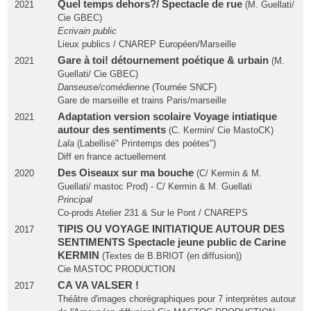
Quel temps dehors?/ Spectacle de rue
2021
(M. Guellati/
Cie GBEC)
Ecrivain public
Lieux publics / CNAREP Européen/Marseille
Gare à toi! détournement poétique & urbain
2021
(M.
Guellati/ Cie GBEC)
Danseuse/comédienne
(Tournée SNCF)
Gare de marseille et trains Paris/marseille
Adaptation version scolaire Voyage intiatique
2021
autour des sentiments
(C. Kermin/ Cie MastoCK)
Lala
(Labellisé" Printemps des poètes")
Diff en france actuellement
Des Oiseaux sur ma bouche
2020
(C/ Kermin & M.
Guellati/ mastoc Prod) - C/ Kermin & M. Guellati
Principal
Co-prods Atelier 231 & Sur le Pont / CNAREPS
TIPIS OU VOYAGE INITIATIQUE AUTOUR DES
2017
SENTIMENTS Spectacle jeune public de Carine
KERMIN
(Textes de B.BRIOT (en diffusion))
Cie MASTOC PRODUCTION
CA VA VALSER !
2017
Théâtre d'images chorégraphiques pour 7 interprètes autour