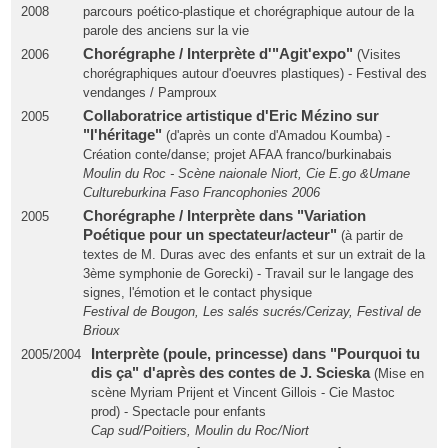
2008
parcours poético-plastique et chorégraphique autour de la
parole des anciens sur la vie
Chorégraphe / Interprète d'"Agit'expo"
2006
(Visites
chorégraphiques autour d'oeuvres plastiques) - Festival des
vendanges / Pamproux
Collaboratrice artistique d'Eric Mézino sur
2005
"l'héritage"
(d'après un conte d'Amadou Koumba) -
Création conte/danse; projet AFAA franco/burkinabais
Moulin du Roc - Scène naionale Niort, Cie E.go &Umane
Cultureburkina Faso Francophonies 2006
Chorégraphe / Interprète dans "Variation
2005
Poétique pour un spectateur/acteur"
(à partir de
textes de M. Duras avec des enfants et sur un extrait de la
3ème symphonie de Gorecki) - Travail sur le langage des
signes, l'émotion et le contact physique
Festival de Bougon, Les salés sucrés/Cerizay, Festival de
Brioux
Interprète (poule, princesse) dans "Pourquoi tu
2005/2004
dis ça" d'après des contes de J. Scieska
(Mise en
scène Myriam Prijent et Vincent Gillois - Cie Mastoc
prod) - Spectacle pour enfants
Cap sud/Poitiers, Moulin du Roc/Niort