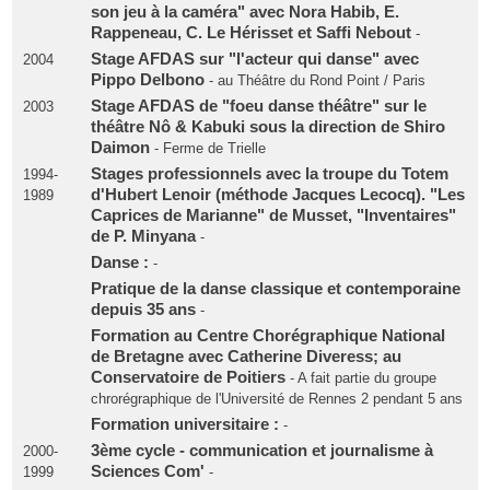
son jeu à la caméra" avec Nora Habib, E.
Rappeneau, C. Le Hérisset et Saffi Nebout
-
Stage AFDAS sur "l'acteur qui danse" avec
2004
Pippo Delbono
- au Théâtre du Rond Point / Paris
Stage AFDAS de "foeu danse théâtre" sur le
2003
théâtre Nô & Kabuki sous la direction de Shiro
Daimon
- Ferme de Trielle
Stages professionnels avec la troupe du Totem
1994-
d'Hubert Lenoir (méthode Jacques Lecocq). "Les
1989
Caprices de Marianne" de Musset, "Inventaires"
de P. Minyana
-
Danse :
-
Pratique de la danse classique et contemporaine
depuis 35 ans
-
Formation au Centre Chorégraphique National
de Bretagne avec Catherine Diveress; au
Conservatoire de Poitiers
- A fait partie du groupe
chrorégraphique de l'Université de Rennes 2 pendant 5 ans
Formation universitaire :
-
3ème cycle - communication et journalisme à
2000-
Sciences Com'
1999
-