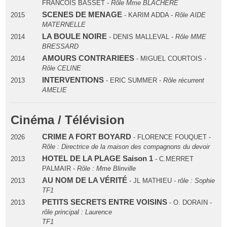
FRANCOIS BASSET -
Rôle Mme BLACHERE
SCENES DE MENAGE
2015
- KARIM ADDA -
Rôle AIDE
MATERNELLE
LA BOULE NOIRE
2014
- DENIS MALLEVAL -
Rôle MME
BRESSARD
AMOURS CONTRARIEES
2014
- MIGUEL COURTOIS -
Rôle CELINE
INTERVENTIONS
2013
- ERIC SUMMER -
Rôle récurrent
AMELIE
Cinéma / Télévision
CRIME A FORT BOYARD
2026
- FLORENCE FOUQUET -
Rôle : Directrice de la maison des compagnons du devoir
HOTEL DE LA PLAGE Saison 1
2013
- C.MERRET
PALMAIR -
Rôle : Mme Blinville
AU NOM DE LA VÉRITÉ
2013
- JL MATHIEU -
rôle : Sophie
TF1
PETITS SECRETS ENTRE VOISINS
2013
- O. DORAIN -
rôle principal : Laurence
TF1