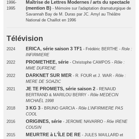
Maîtrise de Lettres Modernes / arts du spectacle
1996-
(mention B)
1995
- Mémoire sur l'adaptation dramaturgique de
Savannah Bay de M. Duras par JC. Amyl au Théâtre
National de Chaillot en 1996
Télévision
ERICA, série saison 3 TF1
2024
- Frédéric BERTHE -
Role :
INFIRMIERE
PROMETHEE, série
2022
- Christophe CAMPOS -
Rôle :
MME DUFRENE
DARKNET SUR MER
2022
- R. FOUR et J. WAR -
Rôle :
MERE DE SOAZIC
JE TE PROMETS, série saison 2
2021
- RENAUD
BERTRAND & MARILOU BERRY -
Rôle MEDECIN
MICHAËL 1998
3 KG 3
2018
- BRUNO GARCIA -
Rôle L'iNFIRMIERE PAS
COOL
ORIGINES, série
2016
- JEROME NAVARRO -
Rôe IRENE
COUSIN
MEURTRE à L'ÎLE DE RE
2015
- JULES MAILLARD et