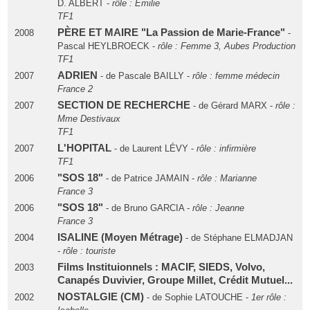
D. ALBERT -
rôle : Emilie
TF1
PÈRE ET MAIRE "La Passion de Marie-France"
2008
-
Pascal HEYLBROECK -
rôle : Femme 3, Aubes Production
TF1
ADRIEN
2007
- de Pascale BAILLY -
rôle : femme médecin
France 2
SECTION DE RECHERCHE
2007
- de Gérard MARX -
rôle :
Mme Destivaux
TF1
L'HOPITAL
2007
- de Laurent LÉVY -
rôle : infirmière
TF1
"SOS 18"
2006
- de Patrice JAMAIN -
rôle : Marianne
France 3
"SOS 18"
2006
- de Bruno GARCIA -
rôle : Jeanne
France 3
ISALINE (Moyen Métrage)
2004
- de Stéphane ELMADJAN
-
rôle : touriste
Films Instituionnels : MACIF, SIEDS, Volvo,
2003
Canapés Duvivier, Groupe Millet, Crédit Mutuel...
NOSTALGIE (CM)
2002
- de Sophie LATOUCHE -
1er rôle :