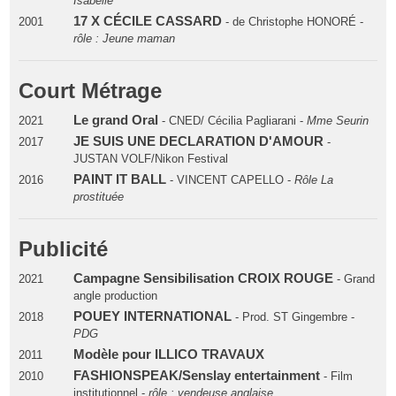
Isabelle
17 X CÉCILE CASSARD
2001
- de Christophe HONORÉ -
rôle : Jeune maman
Court Métrage
Le grand Oral
2021
- CNED/ Cécilia Pagliarani -
Mme Seurin
JE SUIS UNE DECLARATION D'AMOUR
2017
-
JUSTAN VOLF/Nikon Festival
PAINT IT BALL
2016
- VINCENT CAPELLO -
Rôle La
prostituée
Publicité
Campagne Sensibilisation CROIX ROUGE
2021
- Grand
angle production
POUEY INTERNATIONAL
2018
- Prod. ST Gingembre -
PDG
Modèle pour ILLICO TRAVAUX
2011
FASHIONSPEAK/Senslay entertainment
2010
- Film
institutionnel -
rôle : vendeuse anglaise