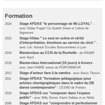
Formation
Stage AFDAS "le personnage de Mr.LOYAL"
2024
-
avec Gildas Puget/ Cie Qualité Street et Calixte de
Nigremont
Stage Afdas " Le seul en scène et vérité
2022
d'interprétation, émotions au service du récit."
-
avec Loic Varraut/ Escales Buissonnières à Lyon
Masterclass au CCN de la Rochelle
2019
- de KRUMP
avec Nach
Masterclass International (15 jours) à Anvers
2018
-
avec Jean FABRE autour du PERFORMEUR
Stage d'acteur face à la caméra
2012
- avec Alexis Tikovoï
Stage AFDAS "formation pédagogique pour
2011
artistes chorégraphiques dans le cadre du DE
danse contemporaine"
- CESMD de Poitiers
Stage AFDAS sur "composer dans l'espace
2010
public"
- avec Willy Dorner, Karim Sebbar et ex Nihilo
Stage AFDAS sur "comprendre et perfectionner
2006