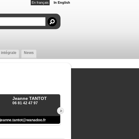
En français
In English
 intégrale
News
Jeanne TANTOT
06 81 42 47 97
jeanne.tantot@wanadoo.fr