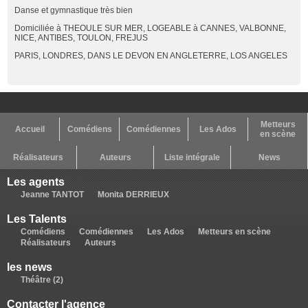
Danse et gymnastique très bien
Domiciliée à THEOULE SUR MER, LOGEABLE à CANNES, VALBONNE,
NICE, ANTIBES, TOULON, FREJUS
PARIS, LONDRES, DANS LE DEVON EN ANGLETERRE, LOS ANGELES
Metteurs
Accueil
Comédiens
Comédiennes
Les Ados
en scène
Réalisateurs
Auteurs
Liste intégrale
News
Les agents
Jeanne TANTOT
Monita DERRIEUX
Les Talents
Comédiens
Comédiennes
Les Ados
Metteurs en scène
Réalisateurs
Auteurs
les news
Théâtre (2)
Contacter l'agence