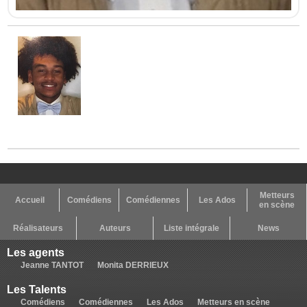
Metteurs
Accueil
Comédiens
Comédiennes
Les Ados
en scène
Réalisateurs
Auteurs
Liste intégrale
News
Les agents
Jeanne TANTOT
Monita DERRIEUX
Les Talents
Comédiens
Comédiennes
Les Ados
Metteurs en scène