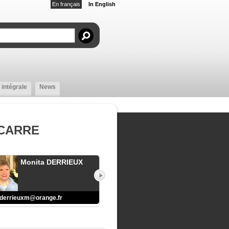
En français
In English
 intégrale
News
-CARRE
Monita DERRIEUX
derrieuxm@orange.fr