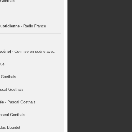
 Goethals
 quotidienne
- Radio France
 scène)
- Co-mise en scène avec
rue
l Goethals
ascal Goethals
lée
- Pascal Goethals
Pascal Goethals
ldas Bourdet