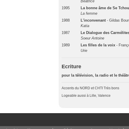
Béatrice
1995
La bonne âme de Se Tcho
La femme
1988
L'inconvenant
- Gildas Bour
Katia
1987
Le Dialogue des Carmélite
Soeur Antoine
1989
Les filles de la voix
- Franç
Urie
Ecriture
pour la télévision, la radio et le théât
Accents du NORD et CHTI Très bons
Logeable aussi à Lille, Valence