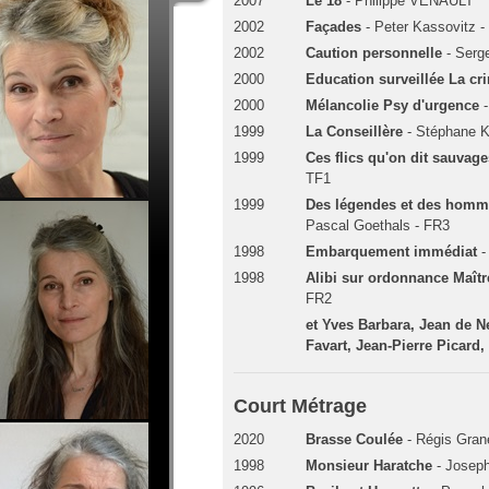
2007
Le 18
- Philippe VENAULT
2002
Façades
- Peter Kassovitz 
2002
Caution personnelle
- Serg
2000
Education surveillée La cr
2000
Mélancolie Psy d'urgence
1999
La Conseillère
- Stéphane K
1999
Ces flics qu'on dit sauvag
TF1
1999
Des légendes et des hommes
Pascal Goethals - FR3
1998
Embarquement immédiat
-
1998
Alibi sur ordonnance Maît
FR2
et Yves Barbara, Jean de N
Favart, Jean-Pierre Picard
Court Métrage
2020
Brasse Coulée
- Régis Gran
1998
Monsieur Haratche
- Josep