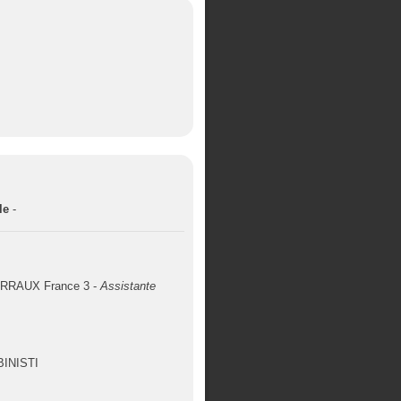
le
-
DARRAUX France 3 -
Assistante
N
 BINISTI