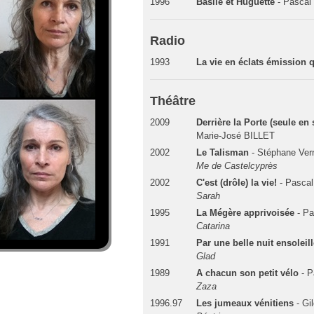
1996
Basile et Huguette
- Pascal
Radio
1993
La vie en éclats émission
Théâtre
2009
Derrière la Porte (seule en
Marie-José BILLET
2002
Le Talisman
- Stéphane Ver
Me de Castelcyprès
2002
C'est (drôle) la vie!
- Pasca
Sarah
1995
La Mégère apprivoisée
- P
Catarina
1991
Par une belle nuit ensoleil
Glad
1989
A chacun son petit vélo
- 
Zaza
1996.97
Les jumeaux vénitiens
- Gi