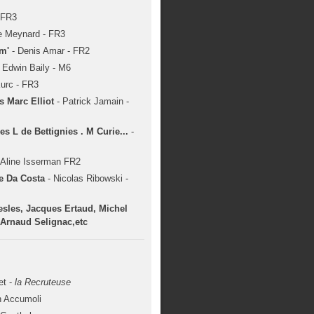
- FR3
e Meynard - FR3
im'
- Denis Amar - FR2
- Edwin Baily - M6
urc - FR3
es Marc Elliot
- Patrick Jamain -
 L de Bettignies . M Curie...
-
 Aline Isserman FR2
re Da Costa
- Nicolas Ribowski -
esles, Jacques Ertaud, Michel
, Arnaud Selignac,etc
et -
la Recruteuse
h Accumoli