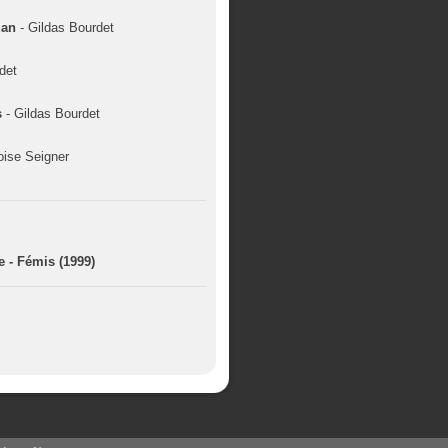
uan
- Gildas Bourdet
det
s
- Gildas Bourdet
oise Seigner
re - Fémis (1999)