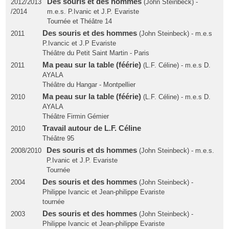
Des souris et des hommes
2012/2013
(John Steinbeck) -
/2014
m.e.s. P.Ivanic et J.P. Evariste
Tournée et Théâtre 14
Des souris et des hommes
2011
(John Steinbeck) - m.e.s
P.Ivancic et J.P Evariste
Théâtre du Petit Saint Martin - Paris
Ma peau sur la table (féérie)
2011
(L.F. Céline) - m.e.s D.
AYALA
Théâtre du Hangar - Montpellier
Ma peau sur la table (féérie)
2010
(L.F. Céline) - m.e.s D.
AYALA
Théâtre Firmin Gémier
Travail autour de L.F. Céline
2010
Théâtre 95
Des souris et ds hommes
2008/2010
(John Steinbeck) - m.e.s.
P.Ivanic et J.P. Evariste
Tournée
Des souris et des hommes
2004
(John Steinbeck) -
Philippe Ivancic et Jean-philippe Evariste
tournée
Des souris et des hommes
2003
(John Steinbeck) -
Philippe Ivancic et Jean-philippe Evariste