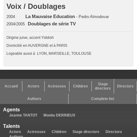
Voix / Doublages
La Mauvaise Education
2004
- Pedro Almodovar
Doublages de série TV
2004/2005
Origine juive, accent Yiddish
Domicilié en AUVERGNE et à PARIS
Logeable aussi à LYON, MARSEILLE, TOULOUSE
Stage
Accueil
Actors
Actresses
Children
Directors
directors
Authors
Complete list
Agents
Jeanne TANTOT
Monita DERRIEUX
Talents
Actors
Actresses
Children
Stage directors
Directors
Authors