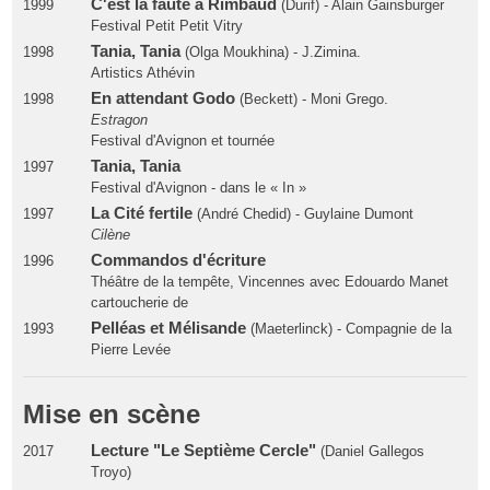
C'est la faute à Rimbaud
1999
(Durif) - Alain Gainsburger
Festival Petit Petit Vitry
Tania, Tania
1998
(Olga Moukhina) - J.Zimina.
Artistics Athévin
En attendant Godo
1998
(Beckett) - Moni Grego.
Estragon
Festival d'Avignon et tournée
Tania, Tania
1997
Festival d'Avignon - dans le « In »
La Cité fertile
1997
(André Chedid) - Guylaine Dumont
Cilène
Commandos d'écriture
1996
Théâtre de la tempête, Vincennes avec Edouardo Manet
cartoucherie de
Pelléas et Mélisande
1993
(Maeterlinck) - Compagnie de la
Pierre Levée
Mise en scène
Lecture "Le Septième Cercle"
2017
(Daniel Gallegos
Troyo)