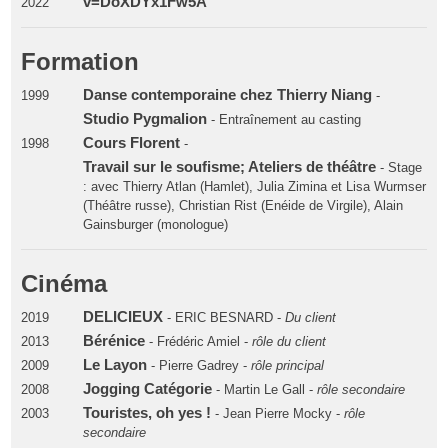
v=DoXDYx1Fw5A
2022
Formation
Danse contemporaine chez Thierry Niang
1999
-
Studio Pygmalion
- Entraînement au casting
Cours Florent
1998
-
Travail sur le soufisme; Ateliers de théâtre
- Stage
: avec Thierry Atlan (Hamlet), Julia Zimina et Lisa Wurmser
(Théâtre russe), Christian Rist (Enéide de Virgile), Alain
Gainsburger (monologue)
Cinéma
DELICIEUX
2019
- ERIC BESNARD -
Du client
Bérénice
2013
- Frédéric Amiel -
rôle du client
Le Layon
2009
- Pierre Gadrey -
rôle principal
Jogging Catégorie
2008
- Martin Le Gall -
rôle secondaire
Touristes, oh yes !
2003
- Jean Pierre Mocky -
rôle
secondaire