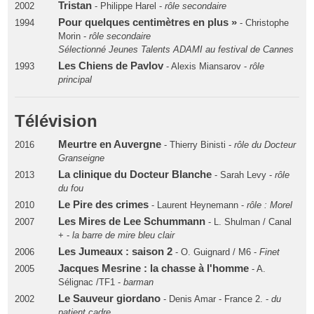
Tristan
2002
- Philippe Harel -
rôle secondaire
Pour quelques centimètres en plus »
1994
- Christophe
Morin -
rôle secondaire
Sélectionné Jeunes Talents ADAMI au festival de Cannes
Les Chiens de Pavlov
1993
- Alexis Miansarov -
rôle
principal
Télévision
Meurtre en Auvergne
2016
- Thierry Binisti -
rôle du Docteur
Granseigne
La clinique du Docteur Blanche
2013
- Sarah Levy -
rôle
du fou
Le Pire des crimes
2010
- Laurent Heynemann -
rôle : Morel
Les Mires de Lee Schummann
2007
- L. Shulman / Canal
+ -
la barre de mire bleu clair
Les Jumeaux : saison 2
2006
- O. Guignard / M6 -
Finet
Jacques Mesrine : la chasse à l'homme
2005
- A.
Sélignac /TF1 -
barman
Le Sauveur giordano
2002
- Denis Amar - France 2. -
du
patient cadre